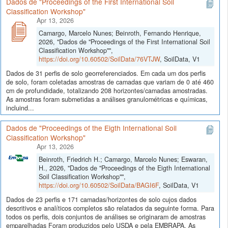
Dados de "Proceedings of the First International Soil
Classification Workshop"
Apr 13, 2026
Camargo, Marcelo Nunes; Beinroth, Fernando Henrique,
2026, "Dados de "Proceedings of the First International Soil
Classification Workshop"",
https://doi.org/10.60502/SoilData/76VTJW
, SoilData, V1
Dados de 31 perfis de solo georreferenciados. Em cada um dos perfis
de solo, foram coletadas amostras de camadas que variam de 0 até 460
cm de profundidade, totalizando 208 horizontes/camadas amostradas.
As amostras foram submetidas a análises granulométricas e químicas,
incluind...
Dados de "Proceedings of the Eigth International Soil
Classification Workshop"
Apr 13, 2026
Beinroth, Friedrich H.; Camargo, Marcelo Nunes; Eswaran,
H., 2026, "Dados de "Proceedings of the Eigth International
Soil Classification Workshop"",
https://doi.org/10.60502/SoilData/BAGI6F
, SoilData, V1
Dados de 23 perfis e 171 camadas/horizontes de solo cujos dados
descritivos e analíticos completos são relatados da seguinte forma. Para
todos os perfis, dois conjuntos de análises se originaram de amostras
emparelhadas Foram produzidos pelo USDA e pela EMBRAPA. As