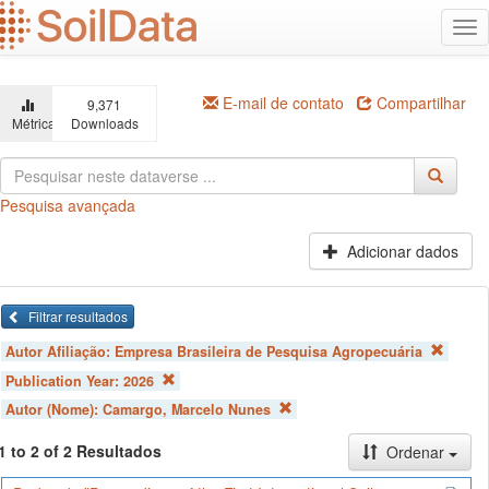
Ir
Alt
para
na
o
conteúdo
principal
E-mail de contato
Compartilhar
9,371
Métricas
Downloads
Pesquisa avançada
Adicionar dados
Filtrar resultados
Autor Afiliação:
Empresa Brasileira de Pesquisa Agropecuária
Publication Year:
2026
Autor (Nome):
Camargo, Marcelo Nunes
1 to 2 of 2 Resultados
Ordenar