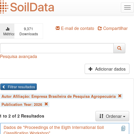
Ir
Alt
para
na
o
conteúdo
principal
E-mail de contato
Compartilhar
9,371
Métricas
Downloads
Pesquisa avançada
Adicionar dados
Filtrar resultados
Autor Afiliação:
Empresa Brasileira de Pesquisa Agropecuária
Publication Year:
2026
1 to 2 of 2 Resultados
Ordenar
Dados de "Proceedings of the Eigth International Soil
Classification Workshop"