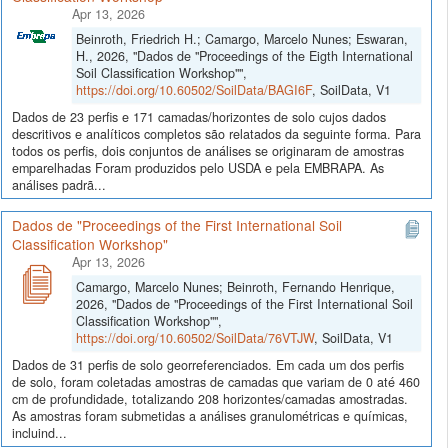
Apr 13, 2026
Beinroth, Friedrich H.; Camargo, Marcelo Nunes; Eswaran,
H., 2026, "Dados de "Proceedings of the Eigth International
Soil Classification Workshop"",
https://doi.org/10.60502/SoilData/BAGI6F
, SoilData, V1
Dados de 23 perfis e 171 camadas/horizontes de solo cujos dados
descritivos e analíticos completos são relatados da seguinte forma. Para
todos os perfis, dois conjuntos de análises se originaram de amostras
emparelhadas Foram produzidos pelo USDA e pela EMBRAPA. As
análises padrã...
Dados de "Proceedings of the First International Soil
Classification Workshop"
Apr 13, 2026
Camargo, Marcelo Nunes; Beinroth, Fernando Henrique,
2026, "Dados de "Proceedings of the First International Soil
Classification Workshop"",
https://doi.org/10.60502/SoilData/76VTJW
, SoilData, V1
Dados de 31 perfis de solo georreferenciados. Em cada um dos perfis
de solo, foram coletadas amostras de camadas que variam de 0 até 460
cm de profundidade, totalizando 208 horizontes/camadas amostradas.
As amostras foram submetidas a análises granulométricas e químicas,
incluind...