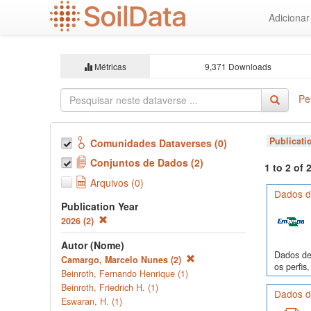
Ir
Adiciona
para
o
conteúdo
principal
Métricas
9,371 Downloads
Pe
Publicati
Comunidades Dataverses (0)
Conjuntos de Dados (2)
1 to 2 of
Arquivos (0)
Dados de
Publication Year
2026 (2)
Autor (Nome)
Dados de 
Camargo, Marcelo Nunes (2)
os perfi
Beinroth, Fernando Henrique (1)
Beinroth, Friedrich H. (1)
Dados de
Eswaran, H. (1)