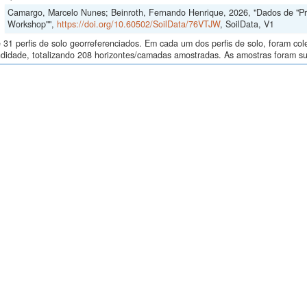
Camargo, Marcelo Nunes; Beinroth, Fernando Henrique, 2026, "Dados de "Proce
Workshop"",
https://doi.org/10.60502/SoilData/76VTJW
, SoilData, V1
 31 perfis de solo georreferenciados. Em cada um dos perfis de solo, foram c
didade, totalizando 208 horizontes/camadas amostradas. As amostras foram sub