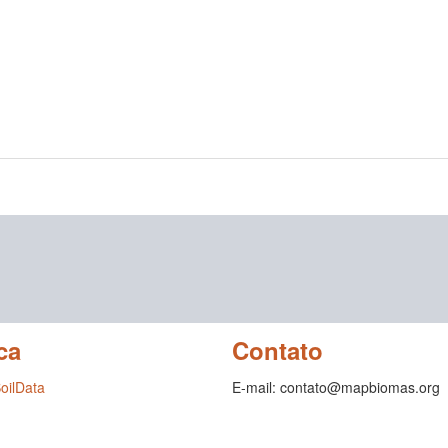
ca
Contato
SoilData
E-mail: contato@mapbiomas.org