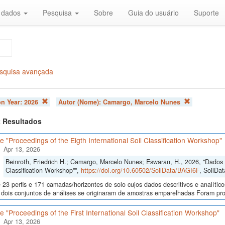
r dados
Pesquisa
Sobre
Guia do usuário
Suporte
squisa avançada
on Year:
2026
Autor (Nome):
Camargo, Marcelo Nunes
 2 Resultados
 "Proceedings of the Eigth International Soil Classification Workshop"
Apr 13, 2026
Beinroth, Friedrich H.; Camargo, Marcelo Nunes; Eswaran, H., 2026, "Dados d
Classification Workshop"",
https://doi.org/10.60502/SoilData/BAGI6F
, SoilDat
23 perfis e 171 camadas/horizontes de solo cujos dados descritivos e analític
s, dois conjuntos de análises se originaram de amostras emparelhadas Foram p
 "Proceedings of the First International Soil Classification Workshop"
Apr 13, 2026