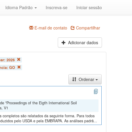
Idioma Padrão
Inscreva-se
Iniciar sessão
E-mail de contato
Compartilhar
Adicionar dados
ear:
2026
ncia:
GO
Ordenar
e "Proceedings of the Eigth International Soil
a, V1
os completos são relatados da seguinte forma. Para todos
roduzidos pelo USDA e pela EMBRAPA. As análises padrã...