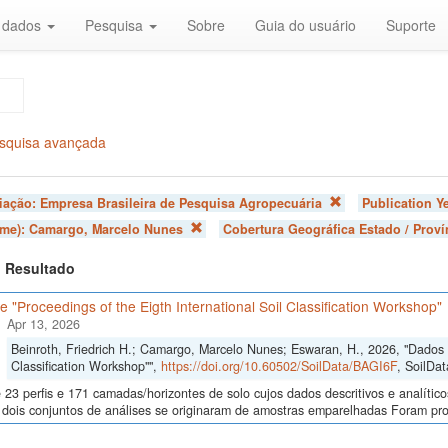
r dados
Pesquisa
Sobre
Guia do usuário
Suporte
squisa avançada
liação:
Empresa Brasileira de Pesquisa Agropecuária
Publication Y
ome):
Camargo, Marcelo Nunes
Cobertura Geográfica Estado / Proví
 1 Resultado
 "Proceedings of the Eigth International Soil Classification Workshop"
Apr 13, 2026
Beinroth, Friedrich H.; Camargo, Marcelo Nunes; Eswaran, H., 2026, "Dados d
Classification Workshop"",
https://doi.org/10.60502/SoilData/BAGI6F
, SoilDat
23 perfis e 171 camadas/horizontes de solo cujos dados descritivos e analític
s, dois conjuntos de análises se originaram de amostras emparelhadas Foram p