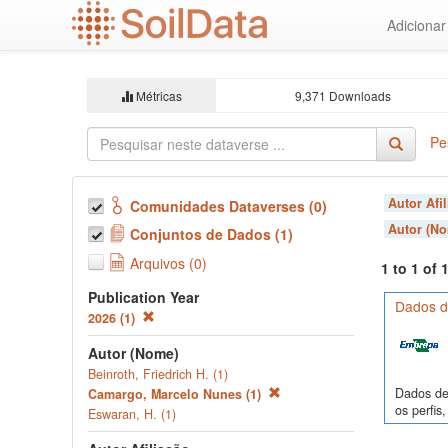
Ir
Adiciona
para
o
conteúdo
principal
Métricas
9,371 Downloads
Pe
Autor Afi
Comunidades Dataverses (0)
Autor (N
Conjuntos de Dados (1)
Arquivos (0)
1 to 1 of
Publication Year
Dados de
2026 (1)
Autor (Nome)
Beinroth, Friedrich H. (1)
Dados de 
Camargo, Marcelo Nunes (1)
os perfi
Eswaran, H. (1)