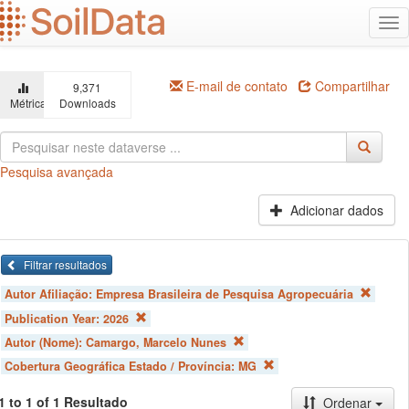
Ir
Alt
para
na
o
conteúdo
principal
E-mail de contato
Compartilhar
9,371
Métricas
Downloads
Pesquisa avançada
Adicionar dados
Filtrar resultados
Autor Afiliação:
Empresa Brasileira de Pesquisa Agropecuária
Publication Year:
2026
Autor (Nome):
Camargo, Marcelo Nunes
Cobertura Geográfica Estado / Província:
MG
1 to 1 of 1 Resultado
Ordenar