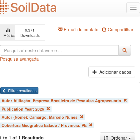
Ir
Alt
para
na
o
conteúdo
principal
E-mail de contato
Compartilhar
9,371
Métricas
Downloads
Pesquisa avançada
Adicionar dados
Filtrar resultados
Autor Afiliação:
Empresa Brasileira de Pesquisa Agropecuária
Publication Year:
2026
Autor (Nome):
Camargo, Marcelo Nunes
Cobertura Geográfica Estado / Província:
PE
1 to 1 of 1 Resultado
Ordenar