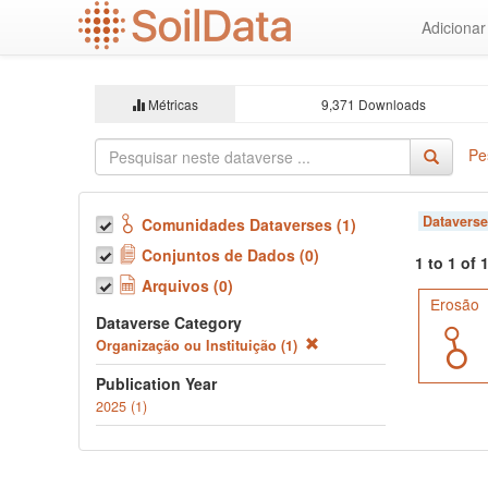
Ir
Adiciona
para
o
conteúdo
principal
Métricas
9,371 Downloads
Pe
Dataverse
Comunidades Dataverses (1)
Conjuntos de Dados (0)
1 to 1 of
Arquivos (0)
Erosão
Dataverse Category
Organização ou Instituição (1)
Publication Year
2025 (1)