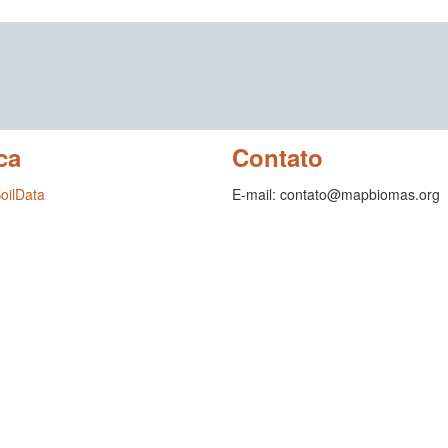
ca
Contato
SoilData
E-mail: contato@mapbiomas.org