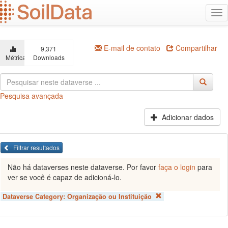
Ir
Alt
para
na
o
conteúdo
principal
E-mail de contato
Compartilhar
9,371
Métricas
Downloads
Pesquisa avançada
Adicionar dados
Filtrar resultados
Não há dataverses neste dataverse. Por favor
faça o login
para
ver se você é capaz de adicioná-lo.
Dataverse Category:
Organização ou Instituição