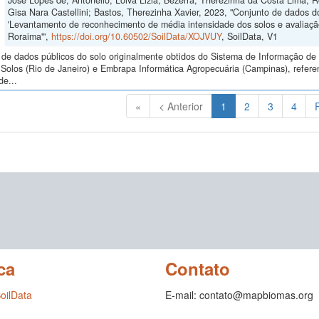
José Lopes de; Antonello, Loiva Lizia; Bezerra, Therezinha da Costa Lima; R
Gisa Nara Castellini; Bastos, Therezinha Xavier, 2023, "Conjunto de dados
'Levantamento de reconhecimento de média intensidade dos solos e avaliação
Roraima'",
https://doi.org/10.60502/SoilData/XOJVUY
, SoilData, V1
de dados públicos do solo originalmente obtidos do Sistema de Informação de S
Solos (Rio de Janeiro) e Embrapa Informática Agropecuária (Campinas), refer
de...
(Atual)
«
< Anterior
1
2
3
4
ca
Contato
SoilData
E-mail: contato@mapbiomas.org