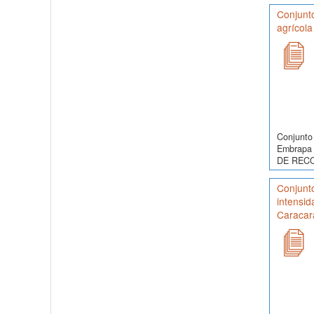
Conjunt
agrícola
Conjunto 
Embrapa 
DE RECO
Conjunt
intensid
Caracara