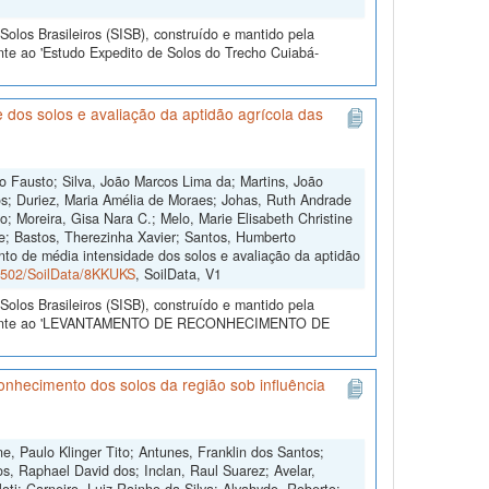
olos Brasileiros (SISB), construído e mantido pela
nte ao 'Estudo Expedito de Solos do Trecho Cuiabá-
dos solos e avaliação da aptidão agrícola das
o Fausto; Silva, João Marcos Lima da; Martins, João
s; Duriez, Maria Amélia de Moraes; Johas, Ruth Andrade
o; Moreira, Gisa Nara C.; Melo, Marie Elisabeth Christine
e; Bastos, Therezinha Xavier; Santos, Humberto
to de média intensidade dos solos e avaliação da aptidão
60502/SoilData/8KKUKS
, SoilData, V1
olos Brasileiros (SISB), construído e mantido pela
referente ao 'LEVANTAMENTO DE RECONHECIMENTO DE
hecimento dos solos da região sob influência
, Paulo Klinger Tito; Antunes, Franklin dos Santos;
os, Raphael David dos; Inclan, Raul Suarez; Avelar,