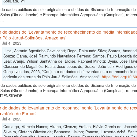
SoilData, V1
de dados públicos do solo originalmente obtidos do Sistema de Informação de S
Solos (Rio de Janeiro) e Embrapa Informática Agropecuária (Campinas), refere
...
o de dados do 'Levantamento de reconhecimento de média intensidade 
do Pólo Juruá-Solimões, Amazonas'
Jul 4, 2023
Lima, Antonio Agostinho Cavalcanti; Rego, Raimundo Silva; Soares, Amarind
Souza; Gama, José Raimundo Natividade Ferreira; Santos, Paulo Lacerda do
Leal; Araújo, Wilson Sant'Anna de; Bloise, Raphael Minotti; Dynia, José Flávi
Claessen de Magalhẽs; Paula, José Lopes de; Souza, João Luiz Rodrigues d
Gonçalves dos, 2023, "Conjunto de dados do 'Levantamento de reconhecimen
agrícola das terras do Pólo Juruá-Solimões, Amazonas'",
https://doi.org/10.
de dados públicos do solo originalmente obtidos do Sistema de Informação de S
Solos (Rio de Janeiro) e Embrapa Informática Agropecuária (Campinas), 
NTENSIDADE...
o de dados do levantamento de reconhecimento 'Levantamento de recon
vatório de Furnas'
Jul 4, 2023
Camargo, Marcelo Nunes; Hirano, Chyozo; Freitas, Flávio Garcia de; Jacomine
Silveira, Clotario Oliveira da; Bennema, Jakob; Panoso, Luzberto Achá; Sant