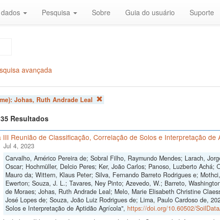
r dados
Pesquisa
Sobre
Guia do usuário
Suporte
squisa avançada
ome):
Johas, Ruth Andrade Leal
f 35 Resultados
 III Reunião de Classificação, Correlação de Solos e Interpretação de 
Jul 4, 2023
Carvalho, Américo Pereira de; Sobral Filho, Raymundo Mendes; Larach, Jorge
Oscar; Hochmüller, Delcio Peres; Ker, João Carlos; Panoso, Luzberto Achá; Ol
Mauro da; Wittern, Klaus Peter; Silva, Fernando Barreto Rodrigues e; Mothci,
Ewerton; Souza, J. L.; Tavares, Ney Pinto; Azevedo, W.; Barreto, Washington
de Moraes; Johas, Ruth Andrade Leal; Melo, Marie Elisabeth Christine Claes
José Lopes de; Souza, João Luiz Rodrigues de; Lima, Paulo Cardoso de, 2023
Solos e Interpretação de Aptidão Agrícola",
https://doi.org/10.60502/SoilDa