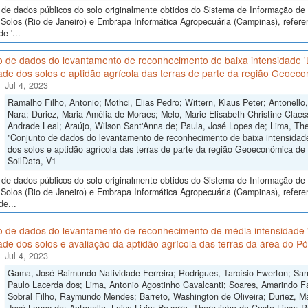
de dados públicos do solo originalmente obtidos do Sistema de Informação de S
Solos (Rio de Janeiro) e Embrapa Informática Agropecuária (Campinas), refere
e '...
o de dados do levantamento de reconhecimento de baixa intensidade 
ade dos solos e aptidão agrícola das terras de parte da região Geoeco
Jul 4, 2023
Ramalho Filho, Antonio; Mothci, Elias Pedro; Wittern, Klaus Peter; Antonello
Nara; Duriez, Maria Amélia de Moraes; Melo, Marie Elisabeth Christine Claes
Andrade Leal; Araújo, Wilson Sant'Anna de; Paula, José Lopes de; Lima, The
"Conjunto de dados do levantamento de reconhecimento de baixa intensidad
dos solos e aptidão agrícola das terras de parte da região Geoeconômica de B
SoilData, V1
de dados públicos do solo originalmente obtidos do Sistema de Informação de S
Solos (Rio de Janeiro) e Embrapa Informática Agropecuária (Campinas), refer
de...
o de dados do levantamento de reconhecimento de média intensidade
ade dos solos e avaliação da aptidão agrícola das terras da área do P
Jul 4, 2023
Gama, José Raimundo Natividade Ferreira; Rodrigues, Tarcísio Ewerton; Sa
Paulo Lacerda dos; Lima, Antonio Agostinho Cavalcanti; Soares, Amarindo Fa
Sobral Filho, Raymundo Mendes; Barreto, Washington de Oliveira; Duriez, M