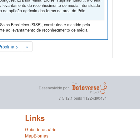
odrigues, Evanda Maria; Bloise, Raphael Minotti; Moreira,
 do levantamento de reconhecimento de média intensidade
 da aptidão agrícola das terras da área do Pólo
olos Brasileiros (SISB), construído e mantido pela
ente ao levantamento de reconhecimento de média
Próxima >
»
Desenvolvido por
v. 5.12.1 build 1122-cf90431
Links
Guia do usuário
MapBiomas