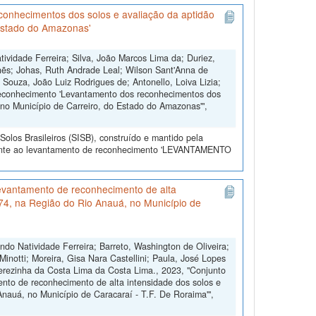
onhecimentos dos solos e avaliação da aptidão
 Estado do Amazonas'
idade Ferreira; Silva, João Marcos Lima da; Duriez,
hẽs; Johas, Ruth Andrade Leal; Wilson Sant'Anna de
 Souza, João Luiz Rodrigues de; Antonello, Loiva Lizia;
reconhecimento 'Levantamento dos reconhecimentos dos
 no Município de Carreiro, do Estado do Amazonas'",
olos Brasileiros (SISB), construído e mantido pela
erente ao levantamento de reconhecimento 'LEVANTAMENTO
evantamento de reconhecimento de alta
174, na Região do Rio Anauá, no Município de
o Natividade Ferreira; Barreto, Washington de Oliveira;
inotti; Moreira, Gisa Nara Castellini; Paula, José Lopes
herezinha da Costa Lima da Costa Lima., 2023, "Conjunto
nto de reconhecimento de alta intensidade dos solos e
nauá, no Município de Caracaraí - T.F. De Roraima'",