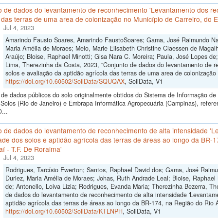
o de dados do levantamento de reconhecimento 'Levantamento dos rec
 das terras de uma area de colonização no Município de Carreiro, do
Jul 4, 2023
Amarindo Fausto Soares, Amarindo FaustoSoares; Gama, José Raimundo Nativ
Maria Amélia de Moraes; Melo, Marie Elisabeth Christine Claessen de Magal
Araújo; Bloise, Raphael Minotti; Gisa Nara C. Moreira; Paula, José Lopes de;
Lima, Therezinha da Costa, 2023, "Conjunto de dados do levantamento de 
solos e avaliação da aptidão agrícola das terras de uma area de colonização
https://doi.org/10.60502/SoilData/SQUQAX
, SoilData, V1
de dados públicos do solo originalmente obtidos do Sistema de Informação de S
Solos (Rio de Janeiro) e Embrapa Informática Agropecuária (Campinas), ref
...
o de dados do levantamento de reconhecimento de alta intensidade 'L
ade dos solos e aptidão agrícola das terras de áreas ao longo da BR-
í - T.F. De Roraima'
Jul 4, 2023
Rodrigues, Tarcísio Ewerton; Santos, Raphael David dos; Gama, José Raimund
Duriez, Maria Amélia de Moraes; Johas, Ruth Andrade Leal; Bloise, Raphael M
de; Antonello, Loiva Lizia; Rodrigues, Evanda Maria; Therezinha Bezerra, T
de dados do levantamento de reconhecimento de alta intensidade 'Levantame
aptidão agrícola das terras de áreas ao longo da BR-174, na Região do Rio A
https://doi.org/10.60502/SoilData/KTLNPH
, SoilData, V1