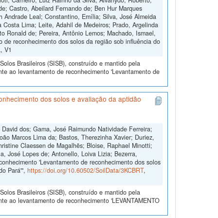
oti; Carneiro, Luiz Rainho da Silva; Alvahydo, Roberto;
 de; Castro, Abeilard Fernando de; Ben Hur Marques
h Andrade Leal; Constantino, Emília; Silva, José Almeida
a Costa Lima; Leite, Adahil de Medeiros; Prado, Argelinda
rto Ronald de; Pereira, Antônio Lemos; Machado, Ismael,
de reconhecimento dos solos da região sob influência do
a, V1
olos Brasileiros (SISB), construído e mantido pela
ente ao levantamento de reconhecimento 'Levantamento de
nhecimento dos solos e avaliação da aptidão
l David dos; Gama, José Raimundo Natividade Ferreira;
João Marcos Lima da; Bastos, Therezinha Xavier; Duriez,
ristine Claessen de Magalhẽs; Bloise, Raphael Minotti;
a, José Lopes de; Antonello, Loiva Lizia; Bezerra,
econhecimento 'Levantamento de reconhecimento dos solos
do Pará'",
https://doi.org/10.60502/SoilData/3KCBRT
,
olos Brasileiros (SISB), construído e mantido pela
erente ao levantamento de reconhecimento 'LEVANTAMENTO