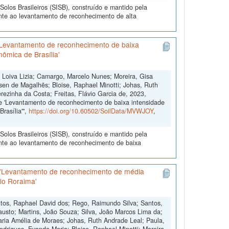
olos Brasileiros (SISB), construído e mantido pela
nte ao levantamento de reconhecimento de alta
'Levantamento de reconhecimento de baixa
nômica de Brasília'
, Loiva Lizia; Camargo, Marcelo Nunes; Moreira, Gisa
sen de Magalhẽs; Bloise, Raphael Minotti; Johas, Ruth
rezinha da Costa; Freitas, Flávio Garcia de, 2023,
e 'Levantamento de reconhecimento de baixa intensidade
rasília'",
https://doi.org/10.60502/SoilData/MVWJOY
,
olos Brasileiros (SISB), construído e mantido pela
ente ao levantamento de reconhecimento de baixa
 'Levantamento de reconhecimento de média
ólo Roraima'
ntos, Raphael David dos; Rego, Raimundo Silva; Santos,
usto; Martins, João Souza; Silva, João Marcos Lima da;
aria Amélia de Moraes; Johas, Ruth Andrade Leal; Paula,