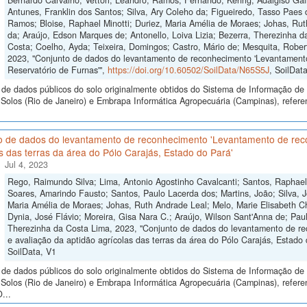
Bernardo Carvalho; Vettori, Leandro; Ramos, Fernando; Kehrig, Adalgiso Gall
Antunes, Franklin dos Santos; Silva, Ary Coleho da; Figueiredo, Tasso Paes
Ramos; Bloise, Raphael Minotti; Duriez, Maria Amélia de Moraes; Johas, Rut
da; Araújo, Edson Marques de; Antonello, Loiva Lizia; Bezerra, Therezinha d
Costa; Coelho, Ayda; Teixeira, Domingos; Castro, Mário de; Mesquita, Robe
2023, "Conjunto de dados do levantamento de reconhecimento 'Levantamento 
Reservatório de Furnas'",
https://doi.org/10.60502/SoilData/N65S5J
, SoilDat
de dados públicos do solo originalmente obtidos do Sistema de Informação de S
Solos (Rio de Janeiro) e Embrapa Informática Agropecuária (Campinas), refer
o de dados do levantamento de reconhecimento 'Levantamento de reco
s das terras da área do Pólo Carajás, Estado do Pará'
Jul 4, 2023
Rego, Raimundo Silva; Lima, Antonio Agostinho Cavalcanti; Santos, Raphae
Soares, Amarindo Fausto; Santos, Paulo Lacerda dos; Martins, João; Silva, 
Maria Amélia de Moraes; Johas, Ruth Andrade Leal; Melo, Marie Elisabeth Ch
Dynia, José Flávio; Moreira, Gisa Nara C.; Araújo, Wilson Sant'Anna de; Paul
Therezinha da Costa Lima, 2023, "Conjunto de dados do levantamento de r
e avaliação da aptidão agrícolas das terras da área do Pólo Carajás, Estado 
SoilData, V1
de dados públicos do solo originalmente obtidos do Sistema de Informação de S
Solos (Rio de Janeiro) e Embrapa Informática Agropecuária (Campinas), ref
...