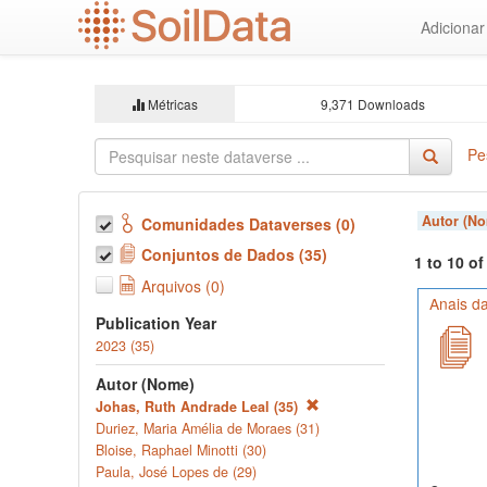
Ir
Adiciona
para
o
conteúdo
principal
Métricas
9,371 Downloads
Pe
Autor (N
Comunidades Dataverses (0)
Conjuntos de Dados (35)
1 to 10 o
Arquivos (0)
Anais da
Publication Year
2023 (35)
Autor (Nome)
Johas, Ruth Andrade Leal (35)
Duriez, Maria Amélia de Moraes (31)
Bloise, Raphael Minotti (30)
Paula, José Lopes de (29)