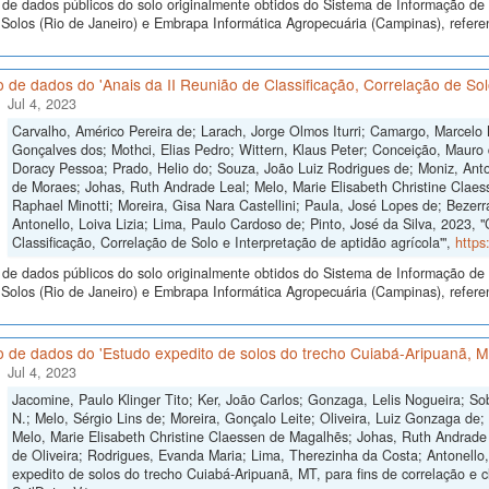
de dados públicos do solo originalmente obtidos do Sistema de Informação de S
olos (Rio de Janeiro) e Embrapa Informática Agropecuária (Campinas), referen
 de dados do 'Anais da II Reunião de Classificação, Correlação de Solo
Jul 4, 2023
Carvalho, Américo Pereira de; Larach, Jorge Olmos Iturri; Camargo, Marcelo
Gonçalves dos; Mothci, Elias Pedro; Wittern, Klaus Peter; Conceição, Mauro 
Doracy Pessoa; Prado, Helio do; Souza, João Luiz Rodrigues de; Moniz, Anton
de Moraes; Johas, Ruth Andrade Leal; Melo, Marie Elisabeth Christine Claes
Raphael Minotti; Moreira, Gisa Nara Castellini; Paula, José Lopes de; Bezer
Antonello, Loiva Lizia; Lima, Paulo Cardoso de; Pinto, José da Silva, 2023, 
Classificação, Correlação de Solo e Interpretação de aptidão agrícola'",
https
de dados públicos do solo originalmente obtidos do Sistema de Informação de S
olos (Rio de Janeiro) e Embrapa Informática Agropecuária (Campinas), referen
 de dados do 'Estudo expedito de solos do trecho Cuiabá-Aripuanã, MT,
Jul 4, 2023
Jacomine, Paulo Klinger Tito; Ker, João Carlos; Gonzaga, Lelis Nogueira; So
N.; Melo, Sérgio Lins de; Moreira, Gonçalo Leite; Oliveira, Luiz Gonzaga de
Melo, Marie Elisabeth Christine Claessen de Magalhẽs; Johas, Ruth Andrade 
de Oliveira; Rodrigues, Evanda Maria; Lima, Therezinha da Costa; Antonello,
expedito de solos do trecho Cuiabá-Aripuanã, MT, para fins de correlação e cl