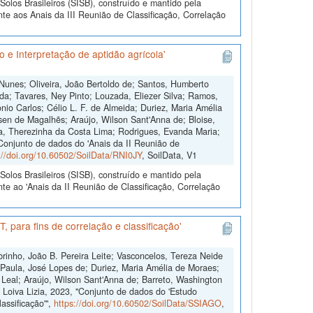
olos Brasileiros (SISB), construído e mantido pela
te aos Anais da III Reunião de Classificação, Correlação
 e Interpretação de aptidão agrícola'
 Nunes; Oliveira, João Bertoldo de; Santos, Humberto
da; Tavares, Ney Pinto; Louzada, Eliezer Silva; Ramos,
io Carlos; Célio L. F. de Almeida; Duriez, Maria Amélia
sen de Magalhẽs; Araújo, Wilson Sant'Anna de; Bloise,
ra, Therezinha da Costa Lima; Rodrigues, Evanda Maria;
"Conjunto de dados do 'Anais da II Reunião de
://doi.org/10.60502/SoilData/RNI0JY
, SoilData, V1
olos Brasileiros (SISB), construído e mantido pela
te ao 'Anais da II Reunião de Classificação, Correlação
 para fins de correlação e classificação'
brinho, João B. Pereira Leite; Vasconcelos, Tereza Neide
; Paula, José Lopes de; Duriez, Maria Amélia de Moraes;
Leal; Araújo, Wilson Sant'Anna de; Barreto, Washington
 Loiva Lizia, 2023, "Conjunto de dados do 'Estudo
assificação'",
https://doi.org/10.60502/SoilData/SSIAGO
,