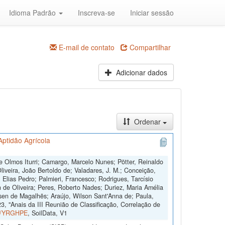
Idioma Padrão
Inscreva-se
Iniciar sessão
E-mail de contato
Compartilhar
Adicionar dados
Ordenar
Aptidão Agrícola
 Olmos Iturri; Camargo, Marcelo Nunes; Pötter, Reinaldo
iveira, João Bertoldo de; Valadares, J. M.; Conceição,
 Elias Pedro; Palmieri, Francesco; Rodrigues, Tarcísio
 de Oliveira; Peres, Roberto Nades; Duriez, Maria Amélia
sen de Magalhẽs; Araújo, Wilson Sant'Anna de; Paula,
, "Anais da III Reunião de Classificação, Correlação de
ta/YRGHPE
, SoilData, V1