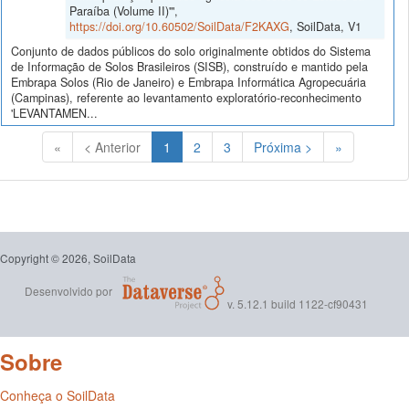
Paraíba (Volume II)'",
https://doi.org/10.60502/SoilData/F2KAXG
, SoilData, V1
Conjunto de dados públicos do solo originalmente obtidos do Sistema
de Informação de Solos Brasileiros (SISB), construído e mantido pela
Embrapa Solos (Rio de Janeiro) e Embrapa Informática Agropecuária
(Campinas), referente ao levantamento exploratório-reconhecimento
'LEVANTAMEN...
(Atual)
«
< Anterior
1
2
3
Próxima >
»
Copyright © 2026, SoilData
Desenvolvido por
v. 5.12.1 build 1122-cf90431
Sobre
Conheça o SoilData