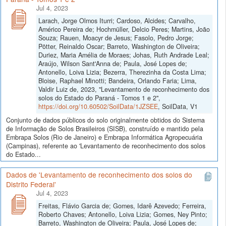
Jul 4, 2023
Larach, Jorge Olmos Iturri; Cardoso, Alcides; Carvalho,
Américo Pereira de; Hochmüller, Delcio Peres; Martins, João
Souza; Rauen, Moacyr de Jesus; Fasolo, Pedro Jorge;
Pötter, Reinaldo Oscar; Barreto, Washington de Oliveira;
Duriez, Maria Amélia de Moraes; Johas, Ruth Andrade Leal;
Araújo, Wilson Sant'Anna de; Paula, José Lopes de;
Antonello, Loiva Lizia; Bezerra, Therezinha da Costa Lima;
Bloise, Raphael Minotti; Bandeira, Orlando Faria; Lima,
Valdir Luiz de, 2023, "Levantamento de reconhecimento dos
solos do Estado do Paraná - Tomos 1 e 2",
https://doi.org/10.60502/SoilData/1JZSEE
, SoilData, V1
Conjunto de dados públicos do solo originalmente obtidos do Sistema
de Informação de Solos Brasileiros (SISB), construído e mantido pela
Embrapa Solos (Rio de Janeiro) e Embrapa Informática Agropecuária
(Campinas), referente ao 'Levantamento de reconhecimento dos solos
do Estado...
Dados de 'Levantamento de reconhecimento dos solos do
Distrito Federal'
Jul 4, 2023
Freitas, Flávio Garcia de; Gomes, Idarê Azevedo; Ferreira,
Roberto Chaves; Antonello, Loiva Lizia; Gomes, Ney Pinto;
Barreto, Washington de Oliveira; Paula, José Lopes de;