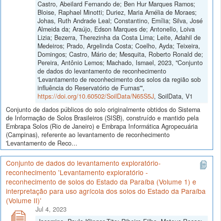
Castro, Abeilard Fernando de; Ben Hur Marques Ramos;
Bloise, Raphael Minotti; Duriez, Maria Amélia de Moraes;
Johas, Ruth Andrade Leal; Constantino, Emília; Silva, José
Almeida da; Araújo, Edson Marques de; Antonello, Loiva
Lizia; Bezerra, Therezinha da Costa Lima; Leite, Adahil de
Medeiros; Prado, Argelinda Costa; Coelho, Ayda; Teixeira,
Domingos; Castro, Mário de; Mesquita, Roberto Ronald de;
Pereira, Antônio Lemos; Machado, Ismael, 2023, "Conjunto
de dados do levantamento de reconhecimento
'Levantamento de reconhecimento dos solos da região sob
influência do Reservatório de Furnas'",
https://doi.org/10.60502/SoilData/N65S5J
, SoilData, V1
Conjunto de dados públicos do solo originalmente obtidos do Sistema
de Informação de Solos Brasileiros (SISB), construído e mantido pela
Embrapa Solos (Rio de Janeiro) e Embrapa Informática Agropecuária
(Campinas), referente ao levantamento de reconhecimento
'Levantamento de Reco...
Conjunto de dados do levantamento exploratório-
reconhecimento 'Levantamento exploratório -
reconhecimento de solos do Estado da Paraíba (Volume 1) e
interpretação para uso agrícola dos solos do Estado da Paraíba
(Volume II)'
Jul 4, 2023