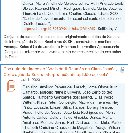
Duriez, Maria Amélia de Moraes; Johas, Ruth Andrade Leal;
Bloise, Raphael Minotti; Rodrigues, Evanda Maria; Bezerra,
Therezinha da Costa Lima; Chaffin, Claudio Edson, 2023,
"Dados de 'Levantamento de reconhecimento dos solos do
Distrito Federal'",
https://doi.org/10.60502/SoilData/OAPKMD
, SoilData, V1
Conjunto de dados públicos do solo originalmente obtidos do Sistema
de Informação de Solos Brasileiros (SISB), construído e mantido pela
Embrapa Solos (Rio de Janeiro) e Embrapa Informática Agropecuária
(Campinas), referente ao 'Levantamento de reconhecimento dos solos
do Distrit...
Conjunto de dados do 'Anais da II Reunião de Classificação,
Correlação de Solo e Interpretação de aptidão agrícola'
Jul 4, 2023
Carvalho, Américo Pereira de; Larach, Jorge Olmos Iturri;
Camargo, Marcelo Nunes; Oliveira, João Bertoldo de;
Santos, Humberto Gonçalves dos; Mothci, Elias Pedro;
Wittern, Klaus Peter; Conceição, Mauro da; Tavares, Ney
Pinto; Louzada, Eliezer Silva; Ramos, Doracy Pessoa;
Prado, Helio do; Souza, João Luiz Rodrigues de; Moniz,
Antonio Carlos; Célio L. F. de Almeida; Duriez, Maria
Amélia de Moraes; Johas, Ruth Andrade Leal; Melo, Marie
Elisabeth Christine Claessen de Magalhẽs; Araújo, Wilson
Sant'Anna de; Bloise, Raphael Minotti; Moreira, Gisa Nara