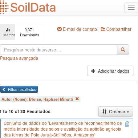
Ir
Alt
para
na
o
conteúdo
principal
E-mail de contato
Compartilhar
9,371
Métricas
Downloads
Pesquisa avançada
Adicionar dados
Filtrar resultados
Autor (Nome):
Bloise, Raphael Minotti
1 to 10 of 30 Resultados
Ordenar
Conjunto de dados do 'Levantamento de reconhecimento de
média intensidade dos solos e avaliação da aptidão agrícola
das terras do Pólo Juruá-Solimões, Amazonas'