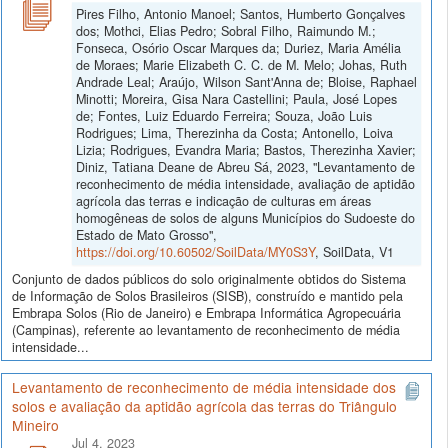
Pires Filho, Antonio Manoel; Santos, Humberto Gonçalves
dos; Mothci, Elias Pedro; Sobral Filho, Raimundo M.;
Fonseca, Osório Oscar Marques da; Duriez, Maria Amélia
de Moraes; Marie Elizabeth C. C. de M. Melo; Johas, Ruth
Andrade Leal; Araújo, Wilson Sant'Anna de; Bloise, Raphael
Minotti; Moreira, Gisa Nara Castellini; Paula, José Lopes
de; Fontes, Luiz Eduardo Ferreira; Souza, João Luis
Rodrigues; Lima, Therezinha da Costa; Antonello, Loiva
Lizia; Rodrigues, Evandra Maria; Bastos, Therezinha Xavier;
Diniz, Tatiana Deane de Abreu Sá, 2023, "Levantamento de
reconhecimento de média intensidade, avaliação de aptidão
agrícola das terras e indicação de culturas em áreas
homogêneas de solos de alguns Municípios do Sudoeste do
Estado de Mato Grosso",
https://doi.org/10.60502/SoilData/MY0S3Y
, SoilData, V1
Conjunto de dados públicos do solo originalmente obtidos do Sistema
de Informação de Solos Brasileiros (SISB), construído e mantido pela
Embrapa Solos (Rio de Janeiro) e Embrapa Informática Agropecuária
(Campinas), referente ao levantamento de reconhecimento de média
intensidade...
Levantamento de reconhecimento de média intensidade dos
solos e avaliação da aptidão agrícola das terras do Triângulo
Mineiro
Jul 4, 2023