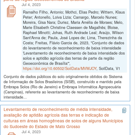
Jul 4, 2023
Ramalho Filho, Antonio; Mothci, Elias Pedro; Wittern, Klaus
Peter; Antonello, Loiva Lizia; Camargo, Marcelo Nunes;
Moreira, Gisa Nara; Duriez, Maria Amélia de Moraes; Melo,
Marie Elisabeth Christine Claessen de Magalhẽs; Bloise,
Raphael Minotti; Johas, Ruth Andrade Leal; Araújo, Wilson
Sant'Anna de; Paula, José Lopes de; Lima, Therezinha da
Costa; Freitas, Flávio Garcia de, 2023, "Conjunto de dados
do levantamento de reconhecimento de baixa intensidade
'Levantamento de reconhecimento de baixa intensidade dos
solos e aptidão agrícola das terras de parte da região
Geoeconômica de Brasília'",
https://doi.org/10.60502/SoilData/MVWJOY
, SoilData, V1
Conjunto de dados públicos do solo originalmente obtidos do Sistema
de Informação de Solos Brasileiros (SISB), construído e mantido pela
Embrapa Solos (Rio de Janeiro) e Embrapa Informática Agropecuária
(Campinas), referente ao levantamento de reconhecimento de baixa
intensidade...
Levantamento de reconhecimento de média intensidade,
avaliação de aptidão agrícola das terras e indicação de
culturas em áreas homogêneas de solos de alguns Municípios
do Sudoeste do Estado de Mato Grosso
Jul 4, 2023