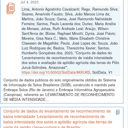
Jul 4, 2023
Lima, Antonio Agostinho Cavalcanti; Rego, Raimundo Silva;
Soares, Amarindo Fausto; Silva, João Marcos Lima da;
Martins, João Souza; Gama, José Raimundo Natividade
Ferreira; Santos, Paulo Lacerda dos; Duriez, Maria Amélia
de Moraes; Johas, Ruth Andrade Leal; Araújo, Wilson
Sant'Anna de; Bloise, Raphael Minotti; Dynia, José Flávio;
Moreira, Gisa Nara C.; Melo, Marie Elisabeth Christine
Claessen de Magalhẽs; Paula, José Lopes de; Souza, João
Luiz Rodrigues de; Bastos, Therezinha Xavier; Santos,
Humberto Gonçalves dos, 2023, "Conjunto de dados do
'Levantamento de reconhecimento de média intensidade
dos solos e avaliação da aptidão agrícola das terras do Pólo
Juruá-Solimões, Amazonas'",
https://doi.org/10.60502/SoilData/8KKUKS
, SoilData, V1
Conjunto de dados públicos do solo originalmente obtidos do Sistema
de Informação de Solos Brasileiros (SISB), construído e mantido pela
Embrapa Solos (Rio de Janeiro) e Embrapa Informática Agropecuária
(Campinas), referente ao 'LEVANTAMENTO DE RECONHECIMENTO
DE MÉDIA INTENSIDADE...
Conjunto de dados do levantamento de reconhecimento de
baixa intensidade 'Levantamento de reconhecimento de
baixa intensidade dos solos e aptidão agrícola das terras de
parte da região Geoeconômica de Brasília'