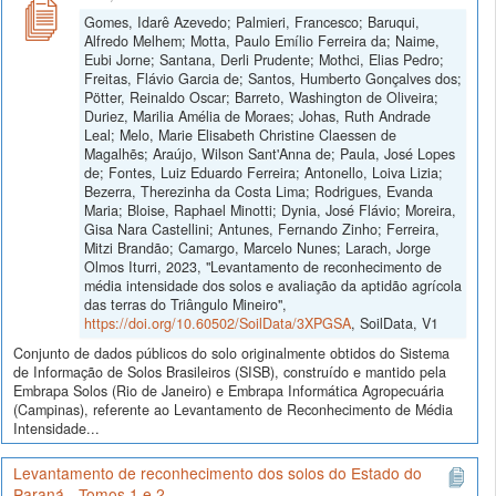
Gomes, Idarê Azevedo; Palmieri, Francesco; Baruqui,
Alfredo Melhem; Motta, Paulo Emílio Ferreira da; Naime,
Eubi Jorne; Santana, Derli Prudente; Mothci, Elias Pedro;
Freitas, Flávio Garcia de; Santos, Humberto Gonçalves dos;
Pötter, Reinaldo Oscar; Barreto, Washington de Oliveira;
Duriez, Marilia Amélia de Moraes; Johas, Ruth Andrade
Leal; Melo, Marie Elisabeth Christine Claessen de
Magalhẽs; Araújo, Wilson Sant'Anna de; Paula, José Lopes
de; Fontes, Luiz Eduardo Ferreira; Antonello, Loiva Lizia;
Bezerra, Therezinha da Costa Lima; Rodrigues, Evanda
Maria; Bloise, Raphael Minotti; Dynia, José Flávio; Moreira,
Gisa Nara Castellini; Antunes, Fernando Zinho; Ferreira,
Mitzi Brandão; Camargo, Marcelo Nunes; Larach, Jorge
Olmos Iturri, 2023, "Levantamento de reconhecimento de
média intensidade dos solos e avaliação da aptidão agrícola
das terras do Triângulo Mineiro",
https://doi.org/10.60502/SoilData/3XPGSA
, SoilData, V1
Conjunto de dados públicos do solo originalmente obtidos do Sistema
de Informação de Solos Brasileiros (SISB), construído e mantido pela
Embrapa Solos (Rio de Janeiro) e Embrapa Informática Agropecuária
(Campinas), referente ao Levantamento de Reconhecimento de Média
Intensidade...
Levantamento de reconhecimento dos solos do Estado do
Paraná - Tomos 1 e 2