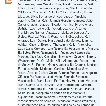
Jacomine, Paulo Klinger Tito; Ribeiro Filho, Mateus Rosas;
Montenegro, José Onaldo; Silva, Aluisio Pereira da; Mélo
Filho, Heraclio Fernandes Raposo de; Silveira, Clotário
Olivier da; Cavalcanti, Anionto Cabral; Carvalho, Ernani
Libra de; Silva, Fernando B. Rodrigues e; Almeida,
Jeronimo Cunha; Reis, Jurandir Gondim; Campos, João
Carlos Chagas; Burgos, Nivaldo; Formiga, Rheno Amaro;
Beltrão, Valdir de Araújo; Vettori, Leandro; Antunes,
Franklin dos Santos; Anastácio, Maria de Lourdes A.;
Bloise, Raphael Minotti; Pierantoni, Hélio; Johas, Ruth
Andrade Leal; Duriez, Maria Amélia de Moraes; Martins,
Adalton Oliveira; Bezerra, Therezinha C. L.; Antonello,
Loiva Lizia; Carneiro, Luis Rainho S.; Heynemmam, Mariana
E.; Sobral Filho, Raimundo M.; Paula, José Lopes de;
Moreira, Gisa Nara Castellini; Bremaeker, Zilda A.; Barreto,
Whashington De O.; Mello, Hélia Alberto Vaz; Vettori, Ida
de Souza S.; Pereira, Maria Aparecida B.; Chagas, Sinézio
F.; Leite, Adahil Medeiros; Cardoso, Manoel da Silva;
Motta, Antonio Carlos; Costa, Antonio Moreira da; Augusto,
Clímaco M.; Mateus, José; Mello, Zenaide Fonseca;
Vasconcellos, Maria Lucia; Porfírio, Ney Hamilton; Meneses,
Maria Carmelita M.; Oliveira, José Corsino de; Oliveira,
Mércia Borborema de; Hirano, Chyoso; Bruin, Jan Hendrik
Solke, 2023, "Conjunto de dados do levantamento
exploratório-reconhecimento 'Levantamento exploratório -
reconhecimento de solos do Estado da Paraíba (Volume 1)
e interpretação para uso agrícola dos solos do Estado da