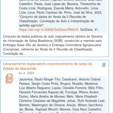
Castellini; Paula, José Lopes de; Bezerra, Therezinha da
Costa Lima; Rodrigues, Evanda Maria; Antonello, Loiva
Lizia; Lima, Paulo Cardoso de; Pinto, José da Silva, 2023,
"Conjunto de dados do 'Anais da II Reunião de
Classificação, Correlação de Solo e Interpretação de
aptidão agrícola'",
https://doi.org/10.60502/SoilData/RNI0JY
, SoilData, V1
Conjunto de dados públicos do solo originalmente obtidos do Sistema
de Informação de Solos Brasileiros (SISB), construído e mantido pela
Embrapa Solos (Rio de Janeiro) e Embrapa Informática Agropecuária
(Campinas), referente ao 'Anais da II Reunião de Classificação,
Correlação de...
Levantamento exploratório-reconhecimento de solos do
Estado do Maranhão
Jul 4, 2023
Jacomine, Paulo Klinger Tito; Cavalcanti, Anionto Cabral;
Pessoa, Sergio Costa Pinto; Brugos, Nivaldo; Medeiros,
Luiz Alberto Regueira; Lopes, Osvaldo Ferreira; Mélo Filho,
Heraclio Fernandes Raposo de; Formiga, Rheno Amaro;
Duriez, Maria Amélia de Moraes; Melo, Marie Elisabeth
Christine Claessen de Magalhẽs; Johas, Ruth Andrade Leal;
Barreto, Washington de Oliveira; Araújo, Wilson Sant'Anna
de; Bloise, Raphael Minotti; Moreira, Gisa Nara Castellini;