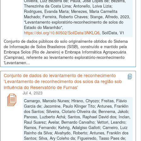
Oliveira, Luiz Bezerra de; Paula, José Lopes de; Bezerra,
Therezinha da Costa Lima; Antonello, Loiva Lizia;
Rodrigues, Evanda Maria; Menezes, Maria Carmelita
Machado; Ferreira, Roberto Chaves; Stange, Alfredo, 2023,
"Levantamento exploratório-reconhecimento de solos do
Estado do Maranhão",
https://doi.org/10.60502/SoilData/3NKLQ6
, SoilData, V1
Conjunto de dados públicos do solo originalmente obtidos do Sistema
de Informação de Solos Brasileiros (SISB), construído e mantido pela
Embrapa Solos (Rio de Janeiro) e Embrapa Informática Agropecuária
(Campinas), referente ao levantamento exploratório-reconhecimento
'Levantamen...
Conjunto de dados do levantamento de reconhecimento
'Levantamento de reconhecimento dos solos da região sob
influência do Reservatório de Furnas'
Jul 4, 2023
Camargo, Marcelo Nunes; Hirano, Chyozo; Freitas, Flávio
Garcia de; Jacomine, Paulo Klinger Tito; Antunes, Franklin
dos Santos; Silveira, Clotario Oliveira da; Bennema, Jakob;
Panoso, Luzberto Achá; Santos, Raphael David dos; Inclan,
Raul Suarez; Avelar, Bernardo Carvalho; Vettori, Leandro;
Ramos, Fernando; Kehrig, Adalgiso Galloti; Carneiro, Luiz
Rainho da Silva; Alvahydo, Roberto; Antunes, Franklin dos
Santos; Silva, Ary Coleho da; Figueiredo, Tasso Paes de;