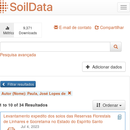
Ir
Alt
para
na
o
conteúdo
principal
E-mail de contato
Compartilhar
9,371
Métricas
Downloads
Pesquisa avançada
Adicionar dados
Filtrar resultados
Autor (Nome):
Paula, José Lopes de
1 to 10 of 34 Resultados
Ordenar
Levantamento expedito dos solos das Reservas Florestais
de Linhares e Sooretama no Estado do Espírito Santo
Jul 4, 2023