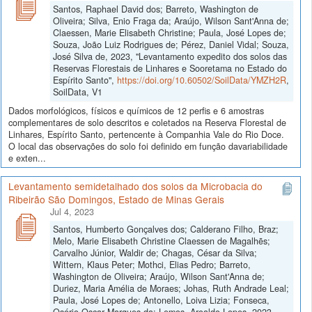
Santos, Raphael David dos; Barreto, Washington de
Oliveira; Silva, Enio Fraga da; Araújo, Wilson Sant'Anna de;
Claessen, Marie Elisabeth Christine; Paula, José Lopes de;
Souza, João Luiz Rodrigues de; Pérez, Daniel Vidal; Souza,
José Silva de, 2023, "Levantamento expedito dos solos das
Reservas Florestais de Linhares e Sooretama no Estado do
Espírito Santo",
https://doi.org/10.60502/SoilData/YMZH2R
,
SoilData, V1
Dados morfológicos, físicos e químicos de 12 perfis e 6 amostras
complementares de solo descritos e coletados na Reserva Florestal de
Linhares, Espírito Santo, pertencente à Companhia Vale do Rio Doce.
O local das observações do solo foi definido em função davariabilidade
e exten...
Levantamento semidetalhado dos solos da Microbacia do
Ribeirão São Domingos, Estado de Minas Gerais
Jul 4, 2023
Santos, Humberto Gonçalves dos; Calderano Filho, Braz;
Melo, Marie Elisabeth Christine Claessen de Magalhẽs;
Carvalho Júnior, Waldir de; Chagas, César da Silva;
Wittern, Klaus Peter; Mothci, Elias Pedro; Barreto,
Washington de Oliveira; Araújo, Wilson Sant'Anna de;
Duriez, Maria Amélia de Moraes; Johas, Ruth Andrade Leal;
Paula, José Lopes de; Antonello, Loiva Lizia; Fonseca,
Osório Oscar Marques da; Lemos, Aroaldo Lopes, 2023,