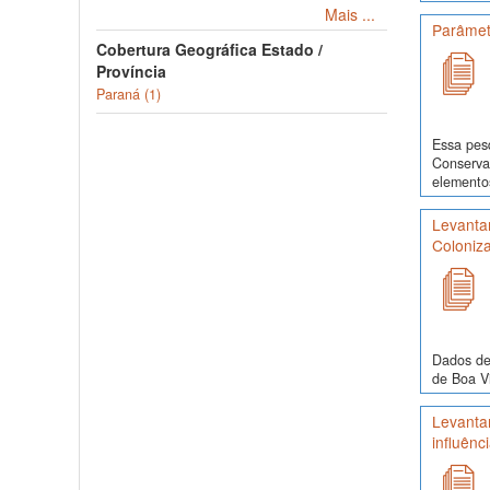
Mais ...
Parâmetr
Cobertura Geográfica Estado /
Província
Paraná (1)
Essa pes
Conservaç
elementos
Levantam
Coloniza
Dados de
de Boa Vi
Levanta
influênc