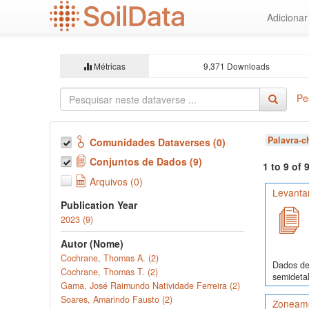
Ir
Adiciona
para
o
conteúdo
principal
Métricas
9,371 Downloads
Pe
Palavra-
Comunidades Dataverses (0)
Conjuntos de Dados (9)
1 to 9 of
Arquivos (0)
Levanta
Publication Year
2023 (9)
Autor (Nome)
Cochrane, Thomas A. (2)
Dados de 
Cochrane, Thomas T. (2)
semidetal
Gama, José Raimundo Natividade Ferreira (2)
Soares, Amarindo Fausto (2)
Zoneame