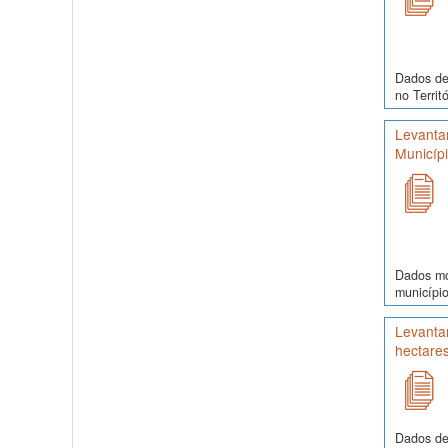
Dados de 
no Territ
Levanta
Municíp
Dados mor
município
Levantam
hectare
Dados de