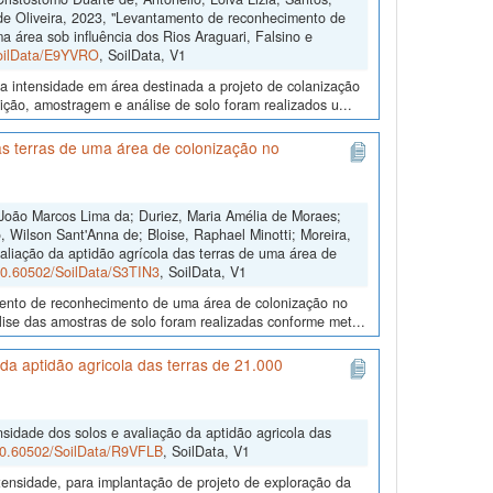
 de Oliveira, 2023, "Levantamento de reconhecimento de
a área sob influência dos Rios Araguari, Falsino e
SoilData/E9YVRO
, SoilData, V1
a intensidade em área destinada a projeto de colanização
ição, amostragem e análise de solo foram realizados u...
s terras de uma área de colonização no
João Marcos Lima da; Duriez, Maria Amélia de Moraes;
 Wilson Sant'Anna de; Bloise, Raphael Minotti; Moreira,
aliação da aptidão agrícola das terras de uma área de
/10.60502/SoilData/S3TIN3
, SoilData, V1
amento de reconhecimento de uma área de colonização no
ise das amostras de solo foram realizadas conforme met...
a aptidão agricola das terras de 21.000
sidade dos solos e avaliação da aptidão agricola das
/10.60502/SoilData/R9VFLB
, SoilData, V1
ensidade, para implantação de projeto de exploração da