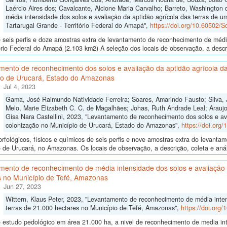
Laércio Aires dos; Cavalcante, Alcione Maria Carvalho; Barreto, Washington
média intensidade dos solos e avaliação da aptidão agrícola das terras de um
Tartarugal Grande - Território Federal do Amapá",
https://doi.org/10.60502/
seis perfis e doze amostras extra de levantamento de reconhecimento de médi
ório Federal do Amapá (2.103 km2) A seleção dos locais de observação, a descr
mento de reconhecimento dos solos e avaliação da aptidão agrícola da
io de Urucará, Estado do Amazonas
Jul 4, 2023
Gama, José Raimundo Natividade Ferreira; Soares, Amarindo Fausto; Silva, 
Melo, Marie Elizabeth C. C. de Magalhães; Johas, Ruth Andrade Leal; Araujo,
Gisa Nara Castellini, 2023, "Levantamento de reconhecimento dos solos e av
colonização no Município de Urucará, Estado do Amazonas",
https://doi.org
fológicos, físicos e químicos de seis perfis e nove amostras extra do levant
 de Urucará, no Amazonas. Os locais de observação, a descrição, coleta e anál
ento de reconhecimento de média intensidade dos solos e avaliação d
s no Município de Tefé, Amazonas
Jun 27, 2023
Wittern, Klaus Peter, 2023, "Levantamento de reconhecimento de média inten
terras de 21.000 hectares no Município de Tefé, Amazonas",
https://doi.org
 estudo pedológico em área 21.000 ha, a nivel de reconhecimento de media int