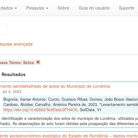
r dados
Pesquisa
Sobre
Guia do usuário
Suporte
squisa avançada
chave Termo:
Solos
 9 Resultados
mento semidetalhado de solos do Município de Londrina
Jul 4, 2023
Bognola, Itamar Antonio; Curcio, Gustavo Ribas; Gomes, João Bosco Vasconc
Cardoso, Alcides; Carvalho, Américo Pereira de, 2023, "Levantamento semide
https://doi.org/10.60502/SoilData/2FH4O6
, SoilData, V1
identificação e caracterização dos solos do municipio de Londrina, utilizado
hado). As observações do solo foram obtidas pela prospecção das diferentes uni
nto socioeconômico-ecológico do Estado de Rondônia – dados morfológ