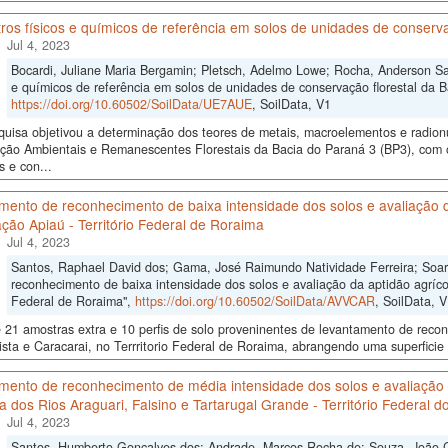
os físicos e químicos de referência em solos de unidades de conservaç
Jul 4, 2023
Bocardi, Juliane Maria Bergamin; Pletsch, Adelmo Lowe; Rocha, Anderson San
e químicos de referência em solos de unidades de conservação florestal da Ba
https://doi.org/10.60502/SoilData/UE7AUE
, SoilData, V1
quisa objetivou a determinação dos teores de metais, macroelementos e radio
ão Ambientais e Remanescentes Florestais da Bacia do Paraná 3 (BP3), com o i
 e con...
ento de reconhecimento de baixa intensidade dos solos e avaliação da
ção Apiaú - Território Federal de Roraima
Jul 4, 2023
Santos, Raphael David dos; Gama, José Raimundo Natividade Ferreira; Soa
reconhecimento de baixa intensidade dos solos e avaliação da aptidão agrícol
Federal de Roraima",
https://doi.org/10.60502/SoilData/AVVCAR
, SoilData, 
 21 amostras extra e 10 perfis de solo proveninentes de levantamento de reco
sta e Caracarai, no Terrritorio Federal de Roraima, abrangendo uma superficie
mento de reconhecimento de média intensidade dos solos e avaliação 
ia dos Rios Araguari, Falsino e Tartarugal Grande - Território Federal 
Jul 4, 2023
Santos, Humberto Gonçalves dos; Andrade, Marcos Rocha de; Souza, João Cri