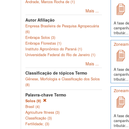
Andrade, Marcos Rocha de (1)
Mais ...
Autor Afiliação
A fase de
Empresa Brasileira de Pesquisa Agropecuária
campanha
(6)
tributár...
Embrapa Solos (3)
Embrapa Florestas (1)
Zoneame
Instituto Agronômico do Paraná (1)
Universidade Federal do Rio de Janeiro (1)
Mais ...
A fase de
Classificação de tópicos Termo
campanha
Gênese, Morfologia e Classificação dos Solos
tributár...
(8)
Zoneame
Palavra-chave Termo
Solos (9)
Brasil (4)
Agriculture fitness (3)
A fase de
Classificação (3)
campanha
Fertilidade; (3)
tributár...