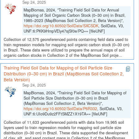
Sep 24, 2025
MapBiomas, 2024, "Training Field Soil Data for Annual
Mapping of Soil Organic Carbon Stock (0–30 cm) in Brazil,
1985–2023 (MapBiomas Soil Collection 2, Beta Version)",
https://doi.org/10.60502/SoilData/SXCSDK
, SoilData, V3,
UNF:6:PKK9HmpVEly47sjSf0e/PQ== [fileUNF]
Collection of 12,575 georeferenced points containing field data used to
train regression models for mapping soil organic carbon stock (0–30 cm)
in Brazil. These data were utilized to prepare the annual maps of soil
organic carbon stocks in Collection 2 of the MapBiomas Soil proje...
Training Field Soil Data for Mapping of Soil Particle Size
Distribution (0–30 cm) in Brazil (MapBiomas Soil Collection 2,
Beta Version)
Sep 24, 2025
MapBiomas, 2024, "Training Field Soil Data for Mapping of
Soil Particle Size Distribution (0–30 cm) in Brazil
(MapBiomas Soil Collection 2, Beta Version)",
https://doi.org/10.60502/SoilData/P6R332
, SoilData, V3,
UNF:6:UIo9Du9z2FFtSMZZ1X19TA== [fileUNF]
Collection of 11,633 georeferenced points with data from 19,965 soil
layers used to train regression models for mapping soil particle size
distribution (0–30 cm) in Brazil. These data supported the development
of clay, silt, and sand content maps in Collection 2 of the MapBiomas...