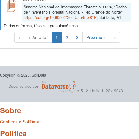
Sistema Nacional de Informações Florestais, 2024, "Dados
de "Inventário Florestal Nacional - Rio Grande do Norte"",
https://doi.org/10.60502/SoilData/5IG81R
, SoilData, V1
Dados químicos, físicos e granulométricos.
(Atual)
«
< Anterior
1
2
3
Próxima >
»
Copyright © 2026, SoilData
Desenvolvido por
v. 5.12.1 build 1122-cf90431
Sobre
Conheça o SoilData
Política