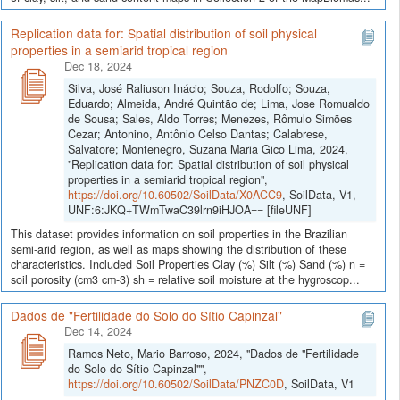
Replication data for: Spatial distribution of soil physical
properties in a semiarid tropical region
Dec 18, 2024
Silva, José Raliuson Inácio; Souza, Rodolfo; Souza,
Eduardo; Almeida, André Quintão de; Lima, Jose Romualdo
de Sousa; Sales, Aldo Torres; Menezes, Rômulo Simões
Cezar; Antonino, Antônio Celso Dantas; Calabrese,
Salvatore; Montenegro, Suzana Maria Gico Lima, 2024,
"Replication data for: Spatial distribution of soil physical
properties in a semiarid tropical region",
https://doi.org/10.60502/SoilData/X0ACC9
, SoilData, V1,
UNF:6:JKQ+TWmTwaC39lrn9iHJOA== [fileUNF]
This dataset provides information on soil properties in the Brazilian
semi-arid region, as well as maps showing the distribution of these
characteristics. Included Soil Properties Clay (%) Silt (%) Sand (%) n =
soil porosity (cm3 cm-3) sh = relative soil moisture at the hygroscop...
Dados de "Fertilidade do Solo do Sítio Capinzal"
Dec 14, 2024
Ramos Neto, Mario Barroso, 2024, "Dados de "Fertilidade
do Solo do Sítio Capinzal"",
https://doi.org/10.60502/SoilData/PNZC0D
, SoilData, V1