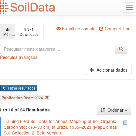
Ir
Alt
para
na
o
conteúdo
principal
E-mail de contato
Compartilhar
9,371
Métricas
Downloads
Pesquisa avançada
Adicionar dados
Filtrar resultados
Publication Year:
2024
1 to 10 of 24 Resultados
Ordenar
Training Field Soil Data for Annual Mapping of Soil Organic
Carbon Stock (0–30 cm) in Brazil, 1985–2023 (MapBiomas
Soil Collection 2, Beta Version)