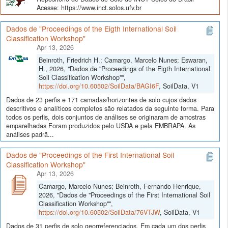
Acesse: https://www.inct.solos.ufv.br
Dados de "Proceedings of the Eigth International Soil
Classification Workshop"
Apr 13, 2026
Beinroth, Friedrich H.; Camargo, Marcelo Nunes; Eswaran,
H., 2026, "Dados de "Proceedings of the Eigth International
Soil Classification Workshop"",
https://doi.org/10.60502/SoilData/BAGI6F
, SoilData, V1
Dados de 23 perfis e 171 camadas/horizontes de solo cujos dados
descritivos e analíticos completos são relatados da seguinte forma. Para
todos os perfis, dois conjuntos de análises se originaram de amostras
emparelhadas Foram produzidos pelo USDA e pela EMBRAPA. As
análises padrã...
Dados de "Proceedings of the First International Soil
Classification Workshop"
Apr 13, 2026
Camargo, Marcelo Nunes; Beinroth, Fernando Henrique,
2026, "Dados de "Proceedings of the First International Soil
Classification Workshop"",
https://doi.org/10.60502/SoilData/76VTJW
, SoilData, V1
Dados de 31 perfis de solo georreferenciados. Em cada um dos perfis