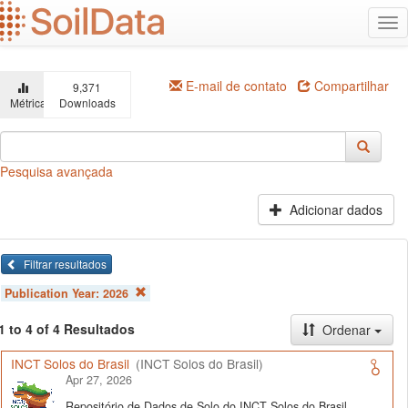
Ir
Alt
para
na
o
conteúdo
principal
E-mail de contato
Compartilhar
9,371
Métricas
Downloads
Pesquisa avançada
Adicionar dados
Filtrar resultados
Publication Year:
2026
1 to 4 of 4 Resultados
Ordenar
INCT Solos do Brasil
(INCT Solos do Brasil)
Apr 27, 2026
Repositório de Dados de Solo do INCT Solos do Brasil