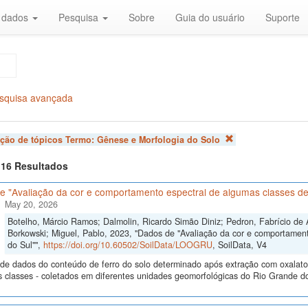
r dados
Pesquisa
Sobre
Guia do usuário
Suporte
squisa avançada
ação de tópicos Termo:
Gênese e Morfologia do Solo
f 16 Resultados
e "Avaliação da cor e comportamento espectral de algumas classes de
May 20, 2026
Botelho, Márcio Ramos; Dalmolin, Ricardo Simão Diniz; Pedron, Fabrício de 
Borkowski; Miguel, Pablo, 2023, "Dados de "Avaliação da cor e comportamen
do Sul"",
https://doi.org/10.60502/SoilData/LOOGRU
, SoilData, V4
de dados do conteúdo de ferro do solo determinado após extração com oxalato e 
s classes - coletados em diferentes unidades geomorfológicas do Rio Grande do