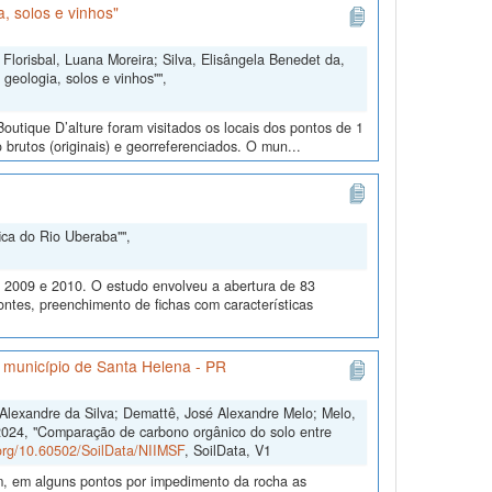
, solos e vinhos"
Florisbal, Luana Moreira; Silva, Elisângela Benedet da,
geologia, solos e vinhos"",
outique D’alture foram visitados os locais dos pontos de 1
 brutos (originais) e georreferenciados. O mun...
ica do Rio Uberaba"",
m 2009 e 2010. O estudo envolveu a abertura de 83
ontes, preenchimento de fichas com características
o município de Santa Helena - PR
s Alexandre da Silva; Demattê, José Alexandre Melo; Melo,
2024, "Comparação de carbono orgânico do solo entre
.org/10.60502/SoilData/NIIMSF
, SoilData, V1
m, em alguns pontos por impedimento da rocha as