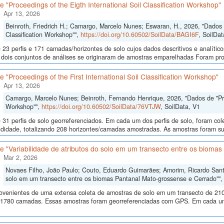
 "Proceedings of the Eigth International Soil Classification Workshop"
Apr 13, 2026
Beinroth, Friedrich H.; Camargo, Marcelo Nunes; Eswaran, H., 2026, "Dados d
Classification Workshop"",
https://doi.org/10.60502/SoilData/BAGI6F
, SoilDat
23 perfis e 171 camadas/horizontes de solo cujos dados descritivos e analític
s, dois conjuntos de análises se originaram de amostras emparelhadas Foram p
 "Proceedings of the First International Soil Classification Workshop"
Apr 13, 2026
Camargo, Marcelo Nunes; Beinroth, Fernando Henrique, 2026, "Dados de "Proce
Workshop"",
https://doi.org/10.60502/SoilData/76VTJW
, SoilData, V1
 31 perfis de solo georreferenciados. Em cada um dos perfis de solo, foram c
didade, totalizando 208 horizontes/camadas amostradas. As amostras foram sub
 "Variabilidade de atributos do solo em um transecto entre os bioma
Mar 2, 2026
Novaes Filho, João Paulo; Couto, Eduardo Guimarães; Amorim, Ricardo Santos
solo em um transecto entre os biomas Pantanal Mato-grossense e Cerrado""
ovenientes de uma extensa coleta de amostras de solo em um transecto de 210
 1780 camadas. Essas amostras foram georreferenciadas com GPS. Em cada um