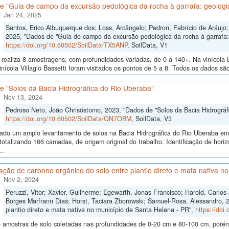
 "Guia de campo da excursão pedológica da rocha à garrafa: geologia
Jan 24, 2025
Santos, Erico Albuquerque dos; Loss, Arcângelo; Pedron, Fabrício de Aráujo; 
2025, "Dados de "Guia de campo da excursão pedológica da rocha à garrafa: 
https://doi.org/10.60502/SoilData/TX5ANP
, SoilData, V1
realiza 8 amostragens, com profundidades variadas, de 0 a 140+. Na vinícola B
inícola Villagio Bassetti foram visitados os pontos de 5 a 8. Todos os dados são
e "Solos da Bacia Hidrográfica do Rio Uberaba"
Nov 13, 2024
Pedroso Neto, João Chrisóstomo, 2023, "Dados de "Solos da Bacia Hidrográf
https://doi.org/10.60502/SoilData/QN7OBM
, SoilData, V3
izado um amplo levantamento de solos na Bacia Hidrográfica do Rio Uberaba e
totalizando 166 camadas, de origem original do trabalho. Identificação de horiz
..
ão de carbono orgânico do solo entre plantio direto e mata nativa n
Nov 2, 2024
Peruzzi, Vitor; Xavier, Guilherme; Egewarth, Jonas Francisco; Harold, Carlo
Borges Marfrann Dias; Horst, Taciara Zborowski; Samuel-Rosa, Alessandro, 
plantio direto e mata nativa no município de Santa Helena - PR",
https://doi
 amostras de solo coletadas nas profundidades de 0-20 cm e 80-100 cm, poré