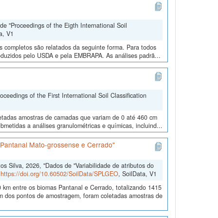
e "Proceedings of the Eigth International Soil
a, V1
os completos são relatados da seguinte forma. Para todos
roduzidos pelo USDA e pela EMBRAPA. As análises padrã...
edings of the First International Soil Classification
oletadas amostras de camadas que variam de 0 até 460 cm
metidas a análises granulométricas e químicas, incluind...
s Pantanal Mato-grossense e Cerrado"
 Silva, 2026, "Dados de "Variabilidade de atributos do
,
https://doi.org/10.60502/SoilData/SPLGEO
, SoilData, V1
 km entre os biomas Pantanal e Cerrado, totalizando 1415
 dos pontos de amostragem, foram coletadas amostras de