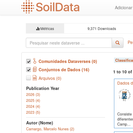
Ir
Adiciona
para
o
conteúdo
principal
Métricas
9,371 Downloads
Pe
Classific
Comunidades Dataverses (0)
Conjuntos de Dados (16)
1 to 10 o
Arquivos (0)
Dados d
Publication Year
2026 (3)
2025 (4)
2024 (4)
2023 (5)
Consiste 
diferente
Autor (Nome)
Camp...
Camargo, Marcelo Nunes (2)