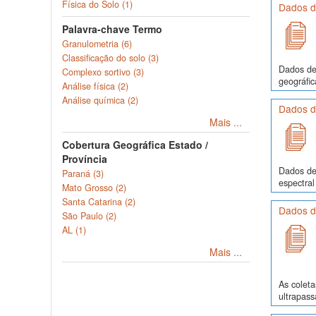
Física do Solo (1)
Dados de
Palavra-chave Termo
Granulometria (6)
Classificação do solo (3)
Dados de 
Complexo sortivo (3)
geográfic
Análise física (2)
Análise química (2)
Dados d
Mais ...
Cobertura Geográfica Estado /
Província
Dados de 
Paraná (3)
espectral
Mato Grosso (2)
Santa Catarina (2)
Dados d
São Paulo (2)
AL (1)
Mais ...
As colet
ultrapass