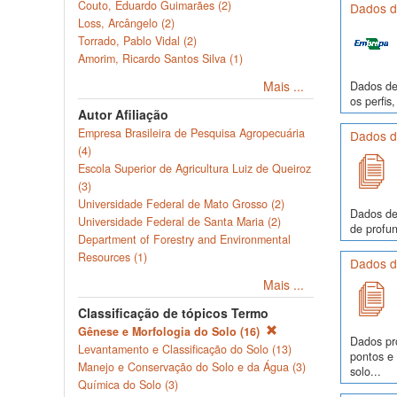
Couto, Eduardo Guimarães (2)
Dados de
Loss, Arcângelo (2)
Torrado, Pablo Vidal (2)
Amorim, Ricardo Santos Silva (1)
Mais ...
Dados de 
os perfi
Autor Afiliação
Empresa Brasileira de Pesquisa Agropecuária
Dados de
(4)
Escola Superior de Agricultura Luiz de Queiroz
(3)
Universidade Federal de Mato Grosso (2)
Dados de
Universidade Federal de Santa Maria (2)
de profun
Department of Forestry and Environmental
Resources (1)
Dados de
Mais ...
Classificação de tópicos Termo
Gênese e Morfologia do Solo (16)
Dados pr
Levantamento e Classificação do Solo (13)
pontos e
Manejo e Conservação do Solo e da Água (3)
solo...
Química do Solo (3)