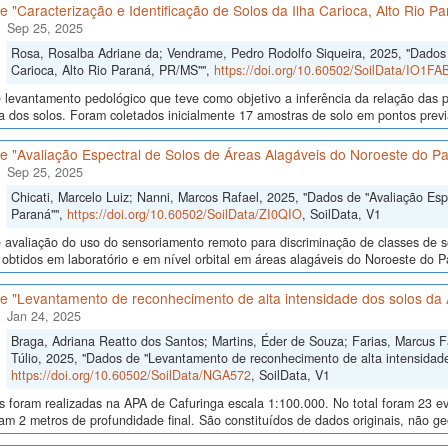
 "Caracterização e Identificação de Solos da Ilha Carioca, Alto Rio P
Sep 25, 2025
Rosa, Rosalba Adriane da; Vendrame, Pedro Rodolfo Siqueira, 2025, "Dados d
Carioca, Alto Rio Paraná, PR/MS"",
https://doi.org/10.60502/SoilData/IO1FA
levantamento pedológico que teve como objetivo a inferência da relação das p
a dos solos. Foram coletados inicialmente 17 amostras de solo em pontos previa
e "Avaliação Espectral de Solos de Áreas Alagáveis do Noroeste do P
Sep 25, 2025
Chicati, Marcelo Luiz; Nanni, Marcos Rafael, 2025, "Dados de "Avaliação Es
Paraná"",
https://doi.org/10.60502/SoilData/ZI0QIO
, SoilData, V1
avaliação do uso do sensoriamento remoto para discriminação de classes de so
 obtidos em laboratório e em nível orbital em áreas alagáveis do Noroeste do Para
e "Levantamento de reconhecimento de alta intensidade dos solos da 
Jan 24, 2025
Braga, Adriana Reatto dos Santos; Martins, Éder de Souza; Farias, Marcus Fáb
Túlio, 2025, "Dados de "Levantamento de reconhecimento de alta intensidade
https://doi.org/10.60502/SoilData/NGA572
, SoilData, V1
as foram realizadas na APA de Cafuringa escala 1:100.000. No total foram 23 
am 2 metros de profundidade final. São constituídos de dados originais, não g