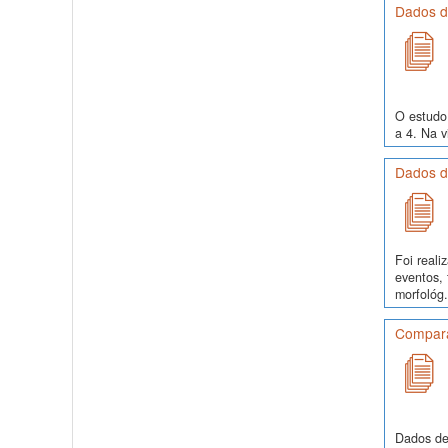
Dados de
O estudo 
a 4. Na v
Dados d
Foi real
eventos, 
morfológ.
Comparaç
Dados de