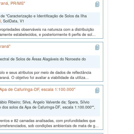
araná, PR/MS"
e "Caracterização e Identificação de Solos da Ilha
B
, SoilData, V1
ropriedades observáveis na natureza com a distribuição
mente estabelecidos, e posteriormente 6 perfis de sol...
araná"
pectral de Solos de Áreas Alagáveis do Noroeste do
lo e seus atributos por meio de dados de reflectância
ná. O objetivo foi avaliar a viabilidade da utiliza...
Apa de Cafuringa-DF, escala 1:100.000"
io Ribeiro; Silva, Angelo Valverde da; Spera, Sílvio
 dos solos da Apa de Cafuringa-DF, escala 1:100.000"",
eventos e 82 camadas analisadas, com profundidades que
eorreferenciados, sob condições ambientais de mata de g...