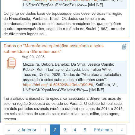
UNF:6:sY/FozSeauP75CnoZz0u2w== [fileUNF]
Conjunto de dados base de topossequências desenvolvidas na região
da Nhecolândia, Pantanal, Brasil. Os dados contemplam as
coordenadas de perfis de solo tradados manualmente, que compõem
quatro topossequências, seguindo o método de Boulet (1982), ao redor
de diferentes lagoas sal...
Dados de "Macrofauna epiedáfica associada a solos
submetidos a diferentes usos"
Aug 20, 2025
Mezzalira, Debora Daneluz; Da Silva, Jéssica Camile;
Kubiak, Ketrin Lorhayne; Zarzycki, Luis Felipe Wille;
Tessaro, Dinéia, 2025, "Dados de "Macrofauna epiedáfica
associada a solos submetidos a diferentes usos"",
https://doi.org/10.60502/SoilData/9K9IF0
, SoilData, V1,
UNF:6:Cf2XqonMeo4VSa7dzvtHWg== [fileUNF]
Foi avaliado a macrofauna epiedáfica associada a diferentes usos de
solo na região Sudoeste do estado do Paraná. O estudo foi realizado
em dois períodos sazonais (verão e outono) nos anos de 2014 e 2015,
em seis sistemas de uso do solo: mata ciliar, soja, milho, pastagem,
reserva...
(Atual)
«
< Anterior
1
2
3
4
5
Próxima >
»