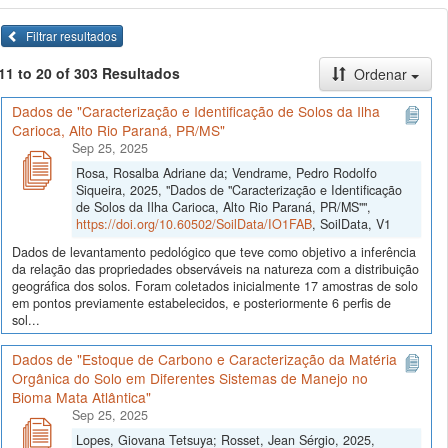
Filtrar resultados
11 to 20 of 303 Resultados
Ordenar
Dados de "Caracterização e Identificação de Solos da Ilha
Carioca, Alto Rio Paraná, PR/MS"
Sep 25, 2025
Rosa, Rosalba Adriane da; Vendrame, Pedro Rodolfo
Siqueira, 2025, "Dados de "Caracterização e Identificação
de Solos da Ilha Carioca, Alto Rio Paraná, PR/MS"",
https://doi.org/10.60502/SoilData/IO1FAB
, SoilData, V1
Dados de levantamento pedológico que teve como objetivo a inferência
da relação das propriedades observáveis na natureza com a distribuição
geográfica dos solos. Foram coletados inicialmente 17 amostras de solo
em pontos previamente estabelecidos, e posteriormente 6 perfis de
sol...
Dados de "Estoque de Carbono e Caracterização da Matéria
Orgânica do Solo em Diferentes Sistemas de Manejo no
Bioma Mata Atlântica"
Sep 25, 2025
Lopes, Giovana Tetsuya; Rosset, Jean Sérgio, 2025,