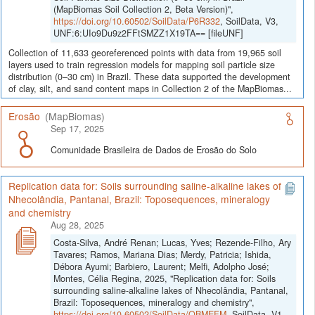
(MapBiomas Soil Collection 2, Beta Version)",
https://doi.org/10.60502/SoilData/P6R332
, SoilData, V3,
UNF:6:UIo9Du9z2FFtSMZZ1X19TA== [fileUNF]
Collection of 11,633 georeferenced points with data from 19,965 soil
layers used to train regression models for mapping soil particle size
distribution (0–30 cm) in Brazil. These data supported the development
of clay, silt, and sand content maps in Collection 2 of the MapBiomas...
Erosão
(MapBiomas)
Sep 17, 2025
Comunidade Brasileira de Dados de Erosão do Solo
Replication data for: Soils surrounding saline-alkaline lakes of
Nhecolândia, Pantanal, Brazil: Toposequences, mineralogy
and chemistry
Aug 28, 2025
Costa-Silva, André Renan; Lucas, Yves; Rezende-Filho, Ary
Tavares; Ramos, Mariana Dias; Merdy, Patricia; Ishida,
Débora Ayumi; Barbiero, Laurent; Melfi, Adolpho José;
Montes, Célia Regina, 2025, "Replication data for: Soils
surrounding saline-alkaline lakes of Nhecolândia, Pantanal,
Brazil: Toposequences, mineralogy and chemistry",
https://doi.org/10.60502/SoilData/QBMEFM
, SoilData, V1,