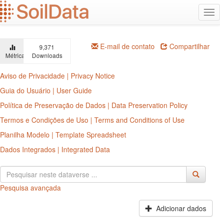
Ir
Alt
para
na
o
conteúdo
principal
E-mail de contato
Compartilhar
9,371
Métricas
Downloads
Aviso de Privacidade | Privacy Notice
Guia do Usuário | User Guide
Política de Preservação de Dados | Data Preservation Policy
Termos e Condições de Uso | Terms and Conditions of Use
Planilha Modelo | Template Spreadsheet
Dados Integrados | Integrated Data
Pesquisa avançada
Adicionar dados