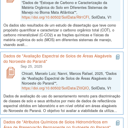
"Dados de "Estoque de Carbono e Caracterização da
Matéria Orgânica do Solo em Diferentes Sistemas de
Manejo no Bioma Mata Atlântica"",
https://doi.org/10.60502/SoilData/R91CFI
, SoilData, V1
Os dados são resultados de um estudo de dissertação que teve como
propósito quantificar e caracterizar o carbono orgânico total (COT), o
carbono mineralizável (C-CO2) e as frações químicas e físicas da
matéria orgânica do solo (MOS) em diferentes sistemas de manejo,
visando avali...
Dados de "Avaliação Espectral de Solos de Áreas Alagáveis
do Noroeste do Paraná"
Sep 25, 2025
Chicati, Marcelo Luiz; Nanni, Marcos Rafael, 2025, "Dados
de "Avaliação Espectral de Solos de Áreas Alagáveis do
Noroeste do Paraná"",
https://doi.org/10.60502/SoilData/ZI0QIO
, SoilData, V1
Dados de avaliação do uso do sensoriamento remoto para discriminação
de classes de solo e seus atributos por meio de dados de reflectância
espectral obtidos em laboratório e em nível orbital em áreas alagáveis
do Noroeste do Paraná. O objetivo foi avaliar a viabilidade da utiliza...
Dados de "Atributos Químicos de Solos Hidromórficos em
Área de Preservação Permanente no Sudoeste do Paraná"