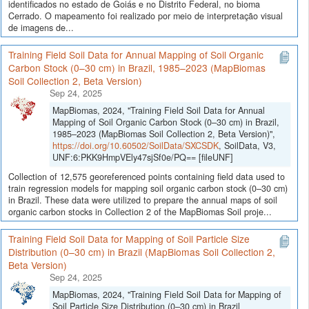
identificados no estado de Goiás e no Distrito Federal, no bioma
Cerrado. O mapeamento foi realizado por meio de interpretação visual
de imagens de...
Training Field Soil Data for Annual Mapping of Soil Organic
Carbon Stock (0–30 cm) in Brazil, 1985–2023 (MapBiomas
Soil Collection 2, Beta Version)
Sep 24, 2025
MapBiomas, 2024, "Training Field Soil Data for Annual
Mapping of Soil Organic Carbon Stock (0–30 cm) in Brazil,
1985–2023 (MapBiomas Soil Collection 2, Beta Version)",
https://doi.org/10.60502/SoilData/SXCSDK
, SoilData, V3,
UNF:6:PKK9HmpVEly47sjSf0e/PQ== [fileUNF]
Collection of 12,575 georeferenced points containing field data used to
train regression models for mapping soil organic carbon stock (0–30 cm)
in Brazil. These data were utilized to prepare the annual maps of soil
organic carbon stocks in Collection 2 of the MapBiomas Soil proje...
Training Field Soil Data for Mapping of Soil Particle Size
Distribution (0–30 cm) in Brazil (MapBiomas Soil Collection 2,
Beta Version)
Sep 24, 2025
MapBiomas, 2024, "Training Field Soil Data for Mapping of
Soil Particle Size Distribution (0–30 cm) in Brazil