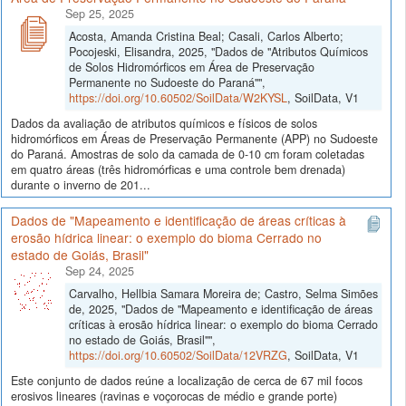
Sep 25, 2025
Acosta, Amanda Cristina Beal; Casali, Carlos Alberto;
Pocojeski, Elisandra, 2025, "Dados de "Atributos Químicos
de Solos Hidromórficos em Área de Preservação
Permanente no Sudoeste do Paraná"",
https://doi.org/10.60502/SoilData/W2KYSL
, SoilData, V1
Dados da avaliação de atributos químicos e físicos de solos
hidromórficos em Áreas de Preservação Permanente (APP) no Sudoeste
do Paraná. Amostras de solo da camada de 0-10 cm foram coletadas
em quatro áreas (três hidromórficas e uma controle bem drenada)
durante o inverno de 201...
Dados de "Mapeamento e identificação de áreas críticas à
erosão hídrica linear: o exemplo do bioma Cerrado no
estado de Goiás, Brasil"
Sep 24, 2025
Carvalho, Hellbia Samara Moreira de; Castro, Selma Simões
de, 2025, "Dados de "Mapeamento e identificação de áreas
críticas à erosão hídrica linear: o exemplo do bioma Cerrado
no estado de Goiás, Brasil"",
https://doi.org/10.60502/SoilData/12VRZG
, SoilData, V1
Este conjunto de dados reúne a localização de cerca de 67 mil focos
erosivos lineares (ravinas e voçorocas de médio e grande porte)