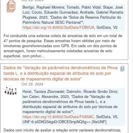
Beirigo, Raphael Moreira; Torrado, Pablo Vidal; Stape, José
Luiz; Couto, Eduardo Guimarães; Andrade, Gabriel Ramatis
Plugiese, 2023, "Dados de "Solos da Reserva Particular do
Patrimônio Natural SESC Pantanal"",
https://doi.org/10.60502/SoilData/FDBVUA
, SoilData, V2
Foi conduzida uma extensa coleta de amostras de solo em um total de
47 pontos de pesquisa. Essas amostras foram obtidas por meio de
trincheiras georreferenciadas com GPS. Em cada um dos pontos de
amostragem, foram meticulosamente coletadas amostras de solo
superficial, com profun...
Dados de "Variação de parâmetros dendrométricos de Pinus
taeda L. e a distribuição espacial de atributos do solo por
técnicas de mapeamento digital de solos"
Oct 29, 2024
Horst, Taciara Zborowski; Dalmolin, Ricardo Simão Diniz;
ten Caten, Alexandre, 2023, "Dados de "Variação de
parâmetros dendrométricos de Pinus taeda L. e a
distribuição espacial de atributos do solo por técnicas de
mapeamento digital de solos"",
https://doi.org/10.60502/SoilData/F5ASAC
, SoilData, V5,
UNF:6:s5DKGS4gd31DBCESmpNQ5g== [fileUNF]
Dados com intuito de avaliar a relação entre variáveis dendrométricas,