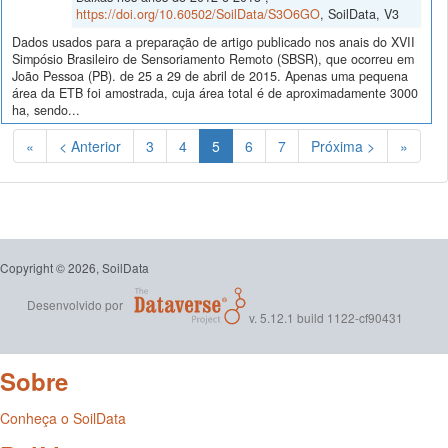
https://doi.org/10.60502/SoilData/S3O6GO
, SoilData, V3
Dados usados para a preparação de artigo publicado nos anais do XVII
Simpósio Brasileiro de Sensoriamento Remoto (SBSR), que ocorreu em
João Pessoa (PB). de 25 a 29 de abril de 2015. Apenas uma pequena
área da ETB foi amostrada, cuja área total é de aproximadamente 3000
ha, sendo...
(Atual)
«
< Anterior
3
4
5
6
7
Próxima >
»
Copyright © 2026, SoilData
Desenvolvido por
v. 5.12.1 build 1122-cf90431
Sobre
Conheça o SoilData