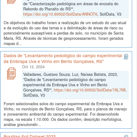
de "Caracterização pedológica em áreas de encosta do
Rebordo do Planalto do RS"",
https://doi.org/10.60502/SoilData/ANNOT6
, SoilData, V3
Os objetivos do trabalho foram a realização de um estudo do uso atual
e da evolução do uso das terras e a delimitação de áreas de risco ou
potencialmente susceptíveis a perdas de solo, no município de Santa
Maria, RS. Através de técnicas de geoprocessamento. foram gerados
mapas d...
Dados de "Levantamento pedológico do campo experimental
da Embrapa Uva e Vinho em Bento Gonçalves, RS"
Oct 12, 2024
Valladares, Gustavo Souza; Luz, Naíssa Batista, 2023,
"Dados de "Levantamento pedológico do campo
experimental da Embrapa Uva e Vinho em Bento
Gonçalves, RS"",
https://doi.org/10.60502/SoilData/7AL7MI
,
SoilData, V3
Foram selecionados solos do campo experimental da Embrapa Uva e
Vinho, no município de Bento Gonçalves, RS, para o planos de manejo
e zoneamento ambiental do campo experimental. Foi desenvolvido
mapa, na escala 1:10.000. Os dados contêm, descrição morfológica,
análise granulométr...
Brazilian Soil Dataset 2023