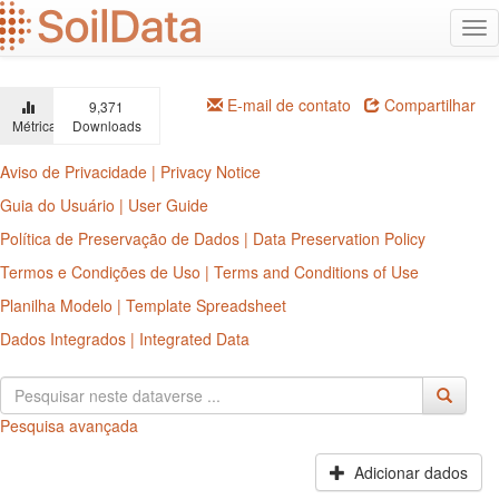
Ir
Alt
para
na
o
conteúdo
principal
E-mail de contato
Compartilhar
9,371
Métricas
Downloads
Aviso de Privacidade | Privacy Notice
Guia do Usuário | User Guide
Política de Preservação de Dados | Data Preservation Policy
Termos e Condições de Uso | Terms and Conditions of Use
Planilha Modelo | Template Spreadsheet
Dados Integrados | Integrated Data
Pesquisa avançada
Adicionar dados