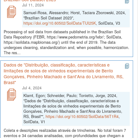
Jul 11, 2024
Samuel-Rosa, Alessandro; Horst, Taciara Zborowski, 2024,
"Brazilian Soil Dataset 2023",
https://doi.org/10.60502/SoilData/TUI25K
, SoilData, V3
Processing of soil data from datasets published in the Brazilian Soil
Data Repository (FEBR, https://www.pedometria.org/febr/; SoilData,
https://soildata.mapbiomas.org/) until the end of 2019. The data
undergoes cleaning, standardization and, when possible, harmonization.
The res...
Dados de "Distribuição, classificação, características e
limitações de solos de vinhedos experimentais de Bento
Gonçalves, Pinheiro Machado e Sant'Ana do Livramento, RS,
Brasil"
Jul 4, 2024
Klamt, Egon; Schneider, Paulo; Tonietto, Jorge, 2024,
"Dados de "Distribuição, classificação, características e
limitações de solos de vinhedos experimentais de Bento
Gonçalves, Pinheiro Machado e Sant'Ana do Livramento,
RS, Brasil"",
https://doi.org/10.60502/SoilData/56T1R4
,
SoilData, V1
Coleta e descrições realizadas através de trincheiras. No total foram 7
eventos e 34 camadas analisadas, com profundidades que chegam a