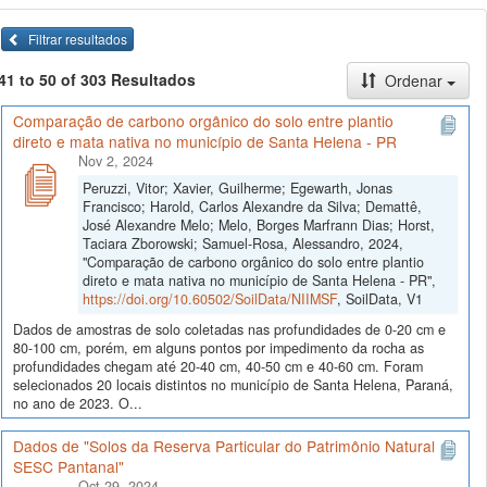
Filtrar resultados
41 to 50 of 303 Resultados
Ordenar
Comparação de carbono orgânico do solo entre plantio
direto e mata nativa no município de Santa Helena - PR
Nov 2, 2024
Peruzzi, Vitor; Xavier, Guilherme; Egewarth, Jonas
Francisco; Harold, Carlos Alexandre da Silva; Demattê,
José Alexandre Melo; Melo, Borges Marfrann Dias; Horst,
Taciara Zborowski; Samuel-Rosa, Alessandro, 2024,
"Comparação de carbono orgânico do solo entre plantio
direto e mata nativa no município de Santa Helena - PR",
https://doi.org/10.60502/SoilData/NIIMSF
, SoilData, V1
Dados de amostras de solo coletadas nas profundidades de 0-20 cm e
80-100 cm, porém, em alguns pontos por impedimento da rocha as
profundidades chegam até 20-40 cm, 40-50 cm e 40-60 cm. Foram
selecionados 20 locais distintos no município de Santa Helena, Paraná,
no ano de 2023. O...
Dados de "Solos da Reserva Particular do Patrimônio Natural
SESC Pantanal"
Oct 29, 2024