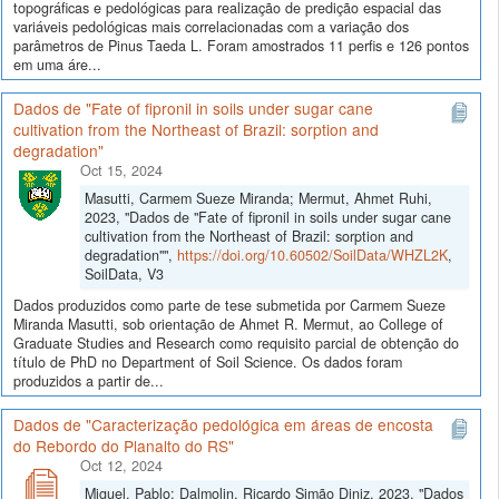
topográficas e pedológicas para realização de predição espacial das
variáveis pedológicas mais correlacionadas com a variação dos
parâmetros de Pinus Taeda L. Foram amostrados 11 perfis e 126 pontos
em uma áre...
Dados de "Fate of fipronil in soils under sugar cane
cultivation from the Northeast of Brazil: sorption and
degradation"
Oct 15, 2024
Masutti, Carmem Sueze Miranda; Mermut, Ahmet Ruhi,
2023, "Dados de "Fate of fipronil in soils under sugar cane
cultivation from the Northeast of Brazil: sorption and
degradation"",
https://doi.org/10.60502/SoilData/WHZL2K
,
SoilData, V3
Dados produzidos como parte de tese submetida por Carmem Sueze
Miranda Masutti, sob orientação de Ahmet R. Mermut, ao College of
Graduate Studies and Research como requisito parcial de obtenção do
título de PhD no Department of Soil Science. Os dados foram
produzidos a partir de...
Dados de "Caracterização pedológica em áreas de encosta
do Rebordo do Planalto do RS"
Oct 12, 2024
Miguel, Pablo; Dalmolin, Ricardo Simão Diniz, 2023, "Dados