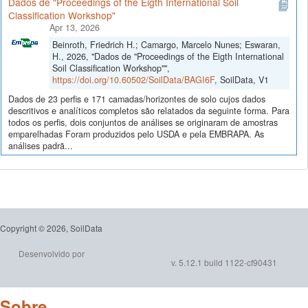
Dados de "Proceedings of the Eigth International Soil
Classification Workshop"
Apr 13, 2026
Beinroth, Friedrich H.; Camargo, Marcelo Nunes; Eswaran,
H., 2026, "Dados de "Proceedings of the Eigth International
Soil Classification Workshop"",
https://doi.org/10.60502/SoilData/BAGI6F
, SoilData, V1
Dados de 23 perfis e 171 camadas/horizontes de solo cujos dados
descritivos e analíticos completos são relatados da seguinte forma. Para
todos os perfis, dois conjuntos de análises se originaram de amostras
emparelhadas Foram produzidos pelo USDA e pela EMBRAPA. As
análises padrã...
Copyright © 2026, SoilData
Desenvolvido por
v. 5.12.1 build 1122-cf90431
Sobre