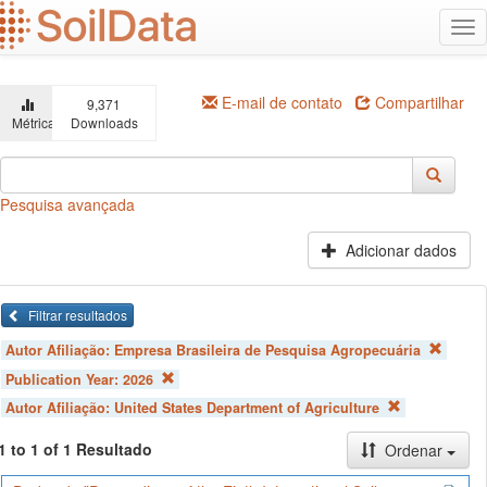
Ir
Alt
para
na
o
conteúdo
principal
E-mail de contato
Compartilhar
9,371
Métricas
Downloads
Pesquisa avançada
Adicionar dados
Filtrar resultados
Autor Afiliação:
Empresa Brasileira de Pesquisa Agropecuária
Publication Year:
2026
Autor Afiliação:
United States Department of Agriculture
1 to 1 of 1 Resultado
Ordenar