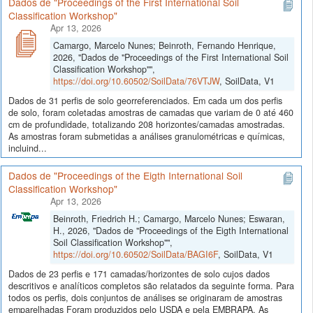
Dados de "Proceedings of the First International Soil
Classification Workshop"
Apr 13, 2026
Camargo, Marcelo Nunes; Beinroth, Fernando Henrique,
2026, "Dados de "Proceedings of the First International Soil
Classification Workshop"",
https://doi.org/10.60502/SoilData/76VTJW
, SoilData, V1
Dados de 31 perfis de solo georreferenciados. Em cada um dos perfis
de solo, foram coletadas amostras de camadas que variam de 0 até 460
cm de profundidade, totalizando 208 horizontes/camadas amostradas.
As amostras foram submetidas a análises granulométricas e químicas,
incluind...
Dados de "Proceedings of the Eigth International Soil
Classification Workshop"
Apr 13, 2026
Beinroth, Friedrich H.; Camargo, Marcelo Nunes; Eswaran,
H., 2026, "Dados de "Proceedings of the Eigth International
Soil Classification Workshop"",
https://doi.org/10.60502/SoilData/BAGI6F
, SoilData, V1
Dados de 23 perfis e 171 camadas/horizontes de solo cujos dados
descritivos e analíticos completos são relatados da seguinte forma. Para
todos os perfis, dois conjuntos de análises se originaram de amostras
emparelhadas Foram produzidos pelo USDA e pela EMBRAPA. As