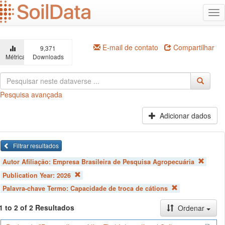
Ir
Alt
para
na
o
conteúdo
principal
E-mail de contato
Compartilhar
9,371
Métricas
Downloads
Pesquisa avançada
Adicionar dados
Filtrar resultados
Autor Afiliação:
Empresa Brasileira de Pesquisa Agropecuária
Publication Year:
2026
Palavra-chave Termo:
Capacidade de troca de cátions
1 to 2 of 2 Resultados
Ordenar