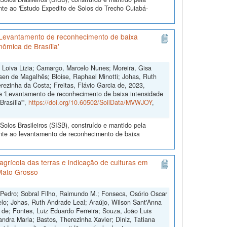
nte ao 'Estudo Expedito de Solos do Trecho Cuiabá-
'Levantamento de reconhecimento de baixa
nômica de Brasília'
, Loiva Lizia; Camargo, Marcelo Nunes; Moreira, Gisa
sen de Magalhẽs; Bloise, Raphael Minotti; Johas, Ruth
rezinha da Costa; Freitas, Flávio Garcia de, 2023,
e 'Levantamento de reconhecimento de baixa intensidade
rasília'",
https://doi.org/10.60502/SoilData/MVWJOY
,
olos Brasileiros (SISB), construído e mantido pela
ente ao levantamento de reconhecimento de baixa
grícola das terras e indicação de culturas em
Mato Grosso
 Pedro; Sobral Filho, Raimundo M.; Fonseca, Osório Oscar
lo; Johas, Ruth Andrade Leal; Araújo, Wilson Sant'Anna
s de; Fontes, Luiz Eduardo Ferreira; Souza, João Luis
andra Maria; Bastos, Therezinha Xavier; Diniz, Tatiana