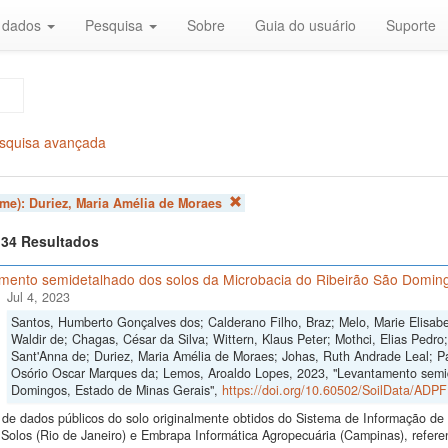
r dados
Pesquisa
Sobre
Guia do usuário
Suporte
squisa avançada
ome):
Duriez, Maria Amélia de Moraes
f 34 Resultados
mento semidetalhado dos solos da Microbacia do Ribeirão São Doming
Jul 4, 2023
Santos, Humberto Gonçalves dos; Calderano Filho, Braz; Melo, Marie Elisabe
Waldir de; Chagas, César da Silva; Wittern, Klaus Peter; Mothci, Elias Pedro
Sant'Anna de; Duriez, Maria Amélia de Moraes; Johas, Ruth Andrade Leal; Pa
Osório Oscar Marques da; Lemos, Aroaldo Lopes, 2023, "Levantamento semid
Domingos, Estado de Minas Gerais",
https://doi.org/10.60502/SoilData/ADP
de dados públicos do solo originalmente obtidos do Sistema de Informação de S
Solos (Rio de Janeiro) e Embrapa Informática Agropecuária (Campinas), refer