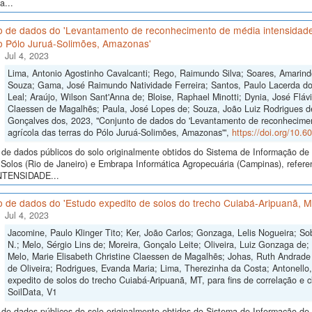
a...
o de dados do 'Levantamento de reconhecimento de média intensidade 
do Pólo Juruá-Solimões, Amazonas'
Jul 4, 2023
Lima, Antonio Agostinho Cavalcanti; Rego, Raimundo Silva; Soares, Amarind
Souza; Gama, José Raimundo Natividade Ferreira; Santos, Paulo Lacerda do
Leal; Araújo, Wilson Sant'Anna de; Bloise, Raphael Minotti; Dynia, José Flávi
Claessen de Magalhẽs; Paula, José Lopes de; Souza, João Luiz Rodrigues d
Gonçalves dos, 2023, "Conjunto de dados do 'Levantamento de reconhecimen
agrícola das terras do Pólo Juruá-Solimões, Amazonas'",
https://doi.org/10.
de dados públicos do solo originalmente obtidos do Sistema de Informação de S
Solos (Rio de Janeiro) e Embrapa Informática Agropecuária (Campinas), 
NTENSIDADE...
 de dados do 'Estudo expedito de solos do trecho Cuiabá-Aripuanã, MT,
Jul 4, 2023
Jacomine, Paulo Klinger Tito; Ker, João Carlos; Gonzaga, Lelis Nogueira; So
N.; Melo, Sérgio Lins de; Moreira, Gonçalo Leite; Oliveira, Luiz Gonzaga de
Melo, Marie Elisabeth Christine Claessen de Magalhẽs; Johas, Ruth Andrade 
de Oliveira; Rodrigues, Evanda Maria; Lima, Therezinha da Costa; Antonello,
expedito de solos do trecho Cuiabá-Aripuanã, MT, para fins de correlação e cl
SoilData, V1
de dados públicos do solo originalmente obtidos do Sistema de Informação de S