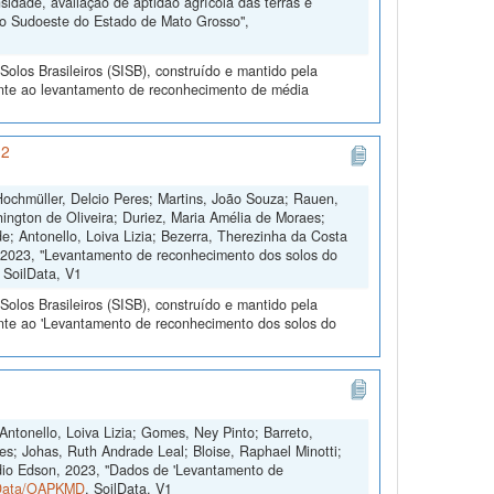
dade, avaliação de aptidão agrícola das terras e
do Sudoeste do Estado de Mato Grosso",
olos Brasileiros (SISB), construído e mantido pela
ente ao levantamento de reconhecimento de média
 2
 Hochmüller, Delcio Peres; Martins, João Souza; Rauen,
ington de Oliveira; Duriez, Maria Amélia de Moraes;
; Antonello, Loiva Lizia; Bezerra, Therezinha da Costa
e, 2023, "Levantamento de reconhecimento dos solos do
, SoilData, V1
olos Brasileiros (SISB), construído e mantido pela
ente ao 'Levantamento de reconhecimento dos solos do
Antonello, Loiva Lizia; Gomes, Ney Pinto; Barreto,
es; Johas, Ruth Andrade Leal; Bloise, Raphael Minotti;
dio Edson, 2023, "Dados de 'Levantamento de
ilData/OAPKMD
, SoilData, V1