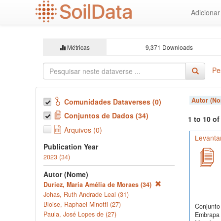
Ir
Adiciona
para
o
conteúdo
principal
Métricas
9,371 Downloads
Pe
Autor (N
Comunidades Dataverses (0)
Conjuntos de Dados (34)
1 to 10 o
Arquivos (0)
Levanta
Publication Year
2023 (34)
Autor (Nome)
Duriez, Maria Amélia de Moraes (34)
Johas, Ruth Andrade Leal (31)
Bloise, Raphael Minotti (27)
Conjunto 
Paula, José Lopes de (27)
Embrapa 