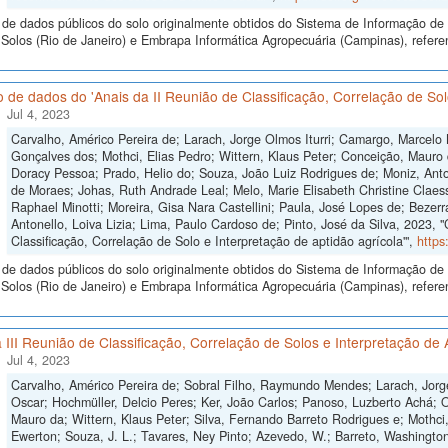
de dados públicos do solo originalmente obtidos do Sistema de Informação de S
Solos (Rio de Janeiro) e Embrapa Informática Agropecuária (Campinas), refer
 de dados do 'Anais da II Reunião de Classificação, Correlação de Solo
Jul 4, 2023
Carvalho, Américo Pereira de; Larach, Jorge Olmos Iturri; Camargo, Marcelo
Gonçalves dos; Mothci, Elias Pedro; Wittern, Klaus Peter; Conceição, Mauro 
Doracy Pessoa; Prado, Helio do; Souza, João Luiz Rodrigues de; Moniz, Anton
de Moraes; Johas, Ruth Andrade Leal; Melo, Marie Elisabeth Christine Claes
Raphael Minotti; Moreira, Gisa Nara Castellini; Paula, José Lopes de; Bezer
Antonello, Loiva Lizia; Lima, Paulo Cardoso de; Pinto, José da Silva, 2023, 
Classificação, Correlação de Solo e Interpretação de aptidão agrícola'",
https
de dados públicos do solo originalmente obtidos do Sistema de Informação de S
olos (Rio de Janeiro) e Embrapa Informática Agropecuária (Campinas), referen
 III Reunião de Classificação, Correlação de Solos e Interpretação de 
Jul 4, 2023
Carvalho, Américo Pereira de; Sobral Filho, Raymundo Mendes; Larach, Jorge
Oscar; Hochmüller, Delcio Peres; Ker, João Carlos; Panoso, Luzberto Achá; Ol
Mauro da; Wittern, Klaus Peter; Silva, Fernando Barreto Rodrigues e; Mothci,
Ewerton; Souza, J. L.; Tavares, Ney Pinto; Azevedo, W.; Barreto, Washington