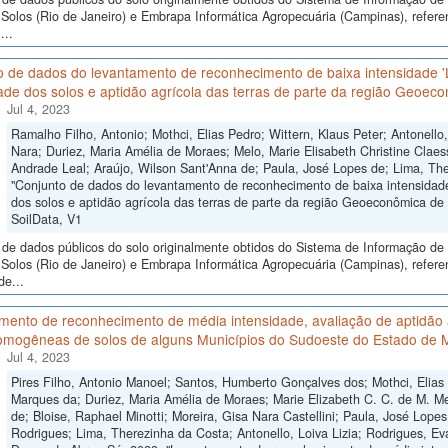
Solos (Rio de Janeiro) e Embrapa Informática Agropecuária (Campinas), refere
...
o de dados do levantamento de reconhecimento de baixa intensidade 
ade dos solos e aptidão agrícola das terras de parte da região Geoeco
Jul 4, 2023
Ramalho Filho, Antonio; Mothci, Elias Pedro; Wittern, Klaus Peter; Antonello
Nara; Duriez, Maria Amélia de Moraes; Melo, Marie Elisabeth Christine Claes
Andrade Leal; Araújo, Wilson Sant'Anna de; Paula, José Lopes de; Lima, The
"Conjunto de dados do levantamento de reconhecimento de baixa intensidad
dos solos e aptidão agrícola das terras de parte da região Geoeconômica de B
SoilData, V1
de dados públicos do solo originalmente obtidos do Sistema de Informação de S
Solos (Rio de Janeiro) e Embrapa Informática Agropecuária (Campinas), refer
de...
ento de reconhecimento de média intensidade, avaliação de aptidão a
omogêneas de solos de alguns Municípios do Sudoeste do Estado de 
Jul 4, 2023
Pires Filho, Antonio Manoel; Santos, Humberto Gonçalves dos; Mothci, Elias
Marques da; Duriez, Maria Amélia de Moraes; Marie Elizabeth C. C. de M. Me
de; Bloise, Raphael Minotti; Moreira, Gisa Nara Castellini; Paula, José Lope
Rodrigues; Lima, Therezinha da Costa; Antonello, Loiva Lizia; Rodrigues, Ev