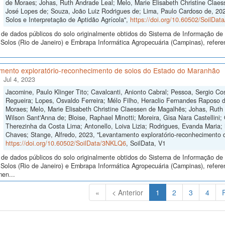
de Moraes; Johas, Ruth Andrade Leal; Melo, Marie Elisabeth Christine Claes
José Lopes de; Souza, João Luiz Rodrigues de; Lima, Paulo Cardoso de, 2023
Solos e Interpretação de Aptidão Agrícola",
https://doi.org/10.60502/SoilDa
de dados públicos do solo originalmente obtidos do Sistema de Informação de S
olos (Rio de Janeiro) e Embrapa Informática Agropecuária (Campinas), referen
mento exploratório-reconhecimento de solos do Estado do Maranhão
Jul 4, 2023
Jacomine, Paulo Klinger Tito; Cavalcanti, Anionto Cabral; Pessoa, Sergio Cos
Regueira; Lopes, Osvaldo Ferreira; Mélo Filho, Heraclio Fernandes Raposo 
Moraes; Melo, Marie Elisabeth Christine Claessen de Magalhẽs; Johas, Ruth 
Wilson Sant'Anna de; Bloise, Raphael Minotti; Moreira, Gisa Nara Castellini; 
Therezinha da Costa Lima; Antonello, Loiva Lizia; Rodrigues, Evanda Maria;
Chaves; Stange, Alfredo, 2023, "Levantamento exploratório-reconhecimento 
https://doi.org/10.60502/SoilData/3NKLQ6
, SoilData, V1
de dados públicos do solo originalmente obtidos do Sistema de Informação de S
Solos (Rio de Janeiro) e Embrapa Informática Agropecuária (Campinas), refere
men...
(Atual)
«
< Anterior
1
2
3
4