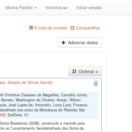
Idioma Padrão
Inscreva-se
Iniciar sessão
E-mail de contato
Compartilhar
Adicionar dados
Ordenar
os, Estado de Minas Gerais
th Christine Claessen de Magalhẽs; Carvalho Júnior,
; Barreto, Washington de Oliveira; Araújo, Wilson
ula, José Lopes de; Antonello, Loiva Lizia; Fonseca,
etalhado dos solos da Microbacia do Ribeirão São
FKW
, SoilData, V1
olos Brasileiros (SISB), construído e mantido pela
ente ao 'Levantamento Semidetalhado dos Solos da