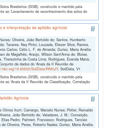
olos Brasileiros (SISB), construído e mantido pela
ente ao 'Levantamento de reconhecimento dos solos do
 e Interpretação de aptidão agrícola'
 Nunes; Oliveira, João Bertoldo de; Santos, Humberto
da; Tavares, Ney Pinto; Louzada, Eliezer Silva; Ramos,
io Carlos; Célio L. F. de Almeida; Duriez, Maria Amélia
sen de Magalhẽs; Araújo, Wilson Sant'Anna de; Bloise,
ra, Therezinha da Costa Lima; Rodrigues, Evanda Maria;
"Conjunto de dados do 'Anais da II Reunião de
://doi.org/10.60502/SoilData/RNI0JY
, SoilData, V1
olos Brasileiros (SISB), construído e mantido pela
te ao 'Anais da II Reunião de Classificação, Correlação
Aptidão Agrícola
 Olmos Iturri; Camargo, Marcelo Nunes; Pötter, Reinaldo
iveira, João Bertoldo de; Valadares, J. M.; Conceição,
 Elias Pedro; Palmieri, Francesco; Rodrigues, Tarcísio
 de Oliveira; Peres, Roberto Nades; Duriez, Maria Amélia