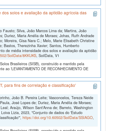
dos solos e avaliação da aptidão agrícola das
o Fausto; Silva, João Marcos Lima da; Martins, João
s; Duriez, Maria Amélia de Moraes; Johas, Ruth Andrade
o; Moreira, Gisa Nara C.; Melo, Marie Elisabeth Christine
e; Bastos, Therezinha Xavier; Santos, Humberto
to de média intensidade dos solos e avaliação da aptidão
60502/SoilData/8KKUKS
, SoilData, V1
olos Brasileiros (SISB), construído e mantido pela
referente ao 'LEVANTAMENTO DE RECONHECIMENTO DE
 para fins de correlação e classificação'
brinho, João B. Pereira Leite; Vasconcelos, Tereza Neide
; Paula, José Lopes de; Duriez, Maria Amélia de Moraes;
Leal; Araújo, Wilson Sant'Anna de; Barreto, Washington
 Loiva Lizia, 2023, "Conjunto de dados do 'Estudo
assificação'",
https://doi.org/10.60502/SoilData/SSIAGO
,
olos Brasileiros (SISB), construído e mantido pela