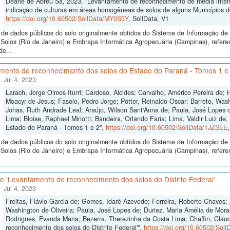
Deane de Abreu Sá, 2023, "Levantamento de reconhecimento de média intensi
indicação de culturas em áreas homogêneas de solos de alguns Municípios 
https://doi.org/10.60502/SoilData/MY0S3Y
, SoilData, V1
de dados públicos do solo originalmente obtidos do Sistema de Informação de S
Solos (Rio de Janeiro) e Embrapa Informática Agropecuária (Campinas), refer
de...
mento de reconhecimento dos solos do Estado do Paraná - Tomos 1 e
Jul 4, 2023
Larach, Jorge Olmos Iturri; Cardoso, Alcides; Carvalho, Américo Pereira de;
Moacyr de Jesus; Fasolo, Pedro Jorge; Pötter, Reinaldo Oscar; Barreto, Wash
Johas, Ruth Andrade Leal; Araújo, Wilson Sant'Anna de; Paula, José Lopes de
Lima; Bloise, Raphael Minotti; Bandeira, Orlando Faria; Lima, Valdir Luiz d
Estado do Paraná - Tomos 1 e 2",
https://doi.org/10.60502/SoilData/1JZSEE
de dados públicos do solo originalmente obtidos do Sistema de Informação de S
Solos (Rio de Janeiro) e Embrapa Informática Agropecuária (Campinas), refer
 'Levantamento de reconhecimento dos solos do Distrito Federal'
Jul 4, 2023
Freitas, Flávio Garcia de; Gomes, Idarê Azevedo; Ferreira, Roberto Chaves; 
Washington de Oliveira; Paula, José Lopes de; Duriez, Maria Amélia de Mora
Rodrigues, Evanda Maria; Bezerra, Therezinha da Costa Lima; Chaffin, Clau
reconhecimento dos solos do Distrito Federal'",
https://doi.org/10.60502/So