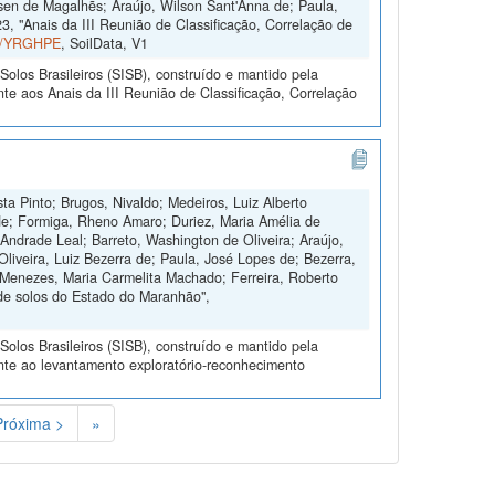
sen de Magalhẽs; Araújo, Wilson Sant'Anna de; Paula,
, "Anais da III Reunião de Classificação, Correlação de
ta/YRGHPE
, SoilData, V1
olos Brasileiros (SISB), construído e mantido pela
te aos Anais da III Reunião de Classificação, Correlação
ta Pinto; Brugos, Nivaldo; Medeiros, Luiz Alberto
de; Formiga, Rheno Amaro; Duriez, Maria Amélia de
Andrade Leal; Barreto, Washington de Oliveira; Araújo,
Oliveira, Luiz Bezerra de; Paula, José Lopes de; Bezerra,
 Menezes, Maria Carmelita Machado; Ferreira, Roberto
de solos do Estado do Maranhão",
olos Brasileiros (SISB), construído e mantido pela
nte ao levantamento exploratório-reconhecimento
Próxima >
»