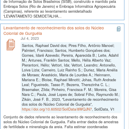
de Informação de Solos Brasileiros (SISB), construído e mantido pela
Embrapa Solos (Rio de Janeiro) e Embrapa Informática Agropecuária
(Campinas), referente ao levantamento semidetalhado
'LEVANTAMENTO SEMIDETALHA...
Levantamento de reconhecimento dos solos do Núcleo
Colonial de Gurguéia
Jul 4, 2023
Santos, Raphael David dos; Pires Filho, Antônio Manoel;
Palmieri, Francisco; Santos, Humberto Gonçalves dos;
Gomes, Idarê Azevedo; Pereira, Aparecida B.; Leite, Adahil
M.; Antunes, Franklin Santos; Mello, Hélia Alberto Vaz;
Pierantoni, Hélio; Vettori, Ida; Vettori, Leandro; Antonello,
Loiva Lizia; Carneiro, Luiz Rainho S.; Duriez, Maria Amélia
de Moraes; Anastécio, Maria de Lourdes A.; Heinnann,
Mariana E.; Bloise, Raphael Minotti; Johas, Ruth Andrade
Leal; Figueiredo, Tasso P.; Bezerra, Therezinha C. L.;
Braemaker, Zilda; Pinheiro, Francisca F. M.; Moreira, Gisa
Nara C.; Paula, José Lopes de; Sobral Filho, Raymundo M.;
Zikán, José F. B., 2023, "Levantamento de reconhecimento
dos solos do Núcleo Colonial de Gurguéia",
https://doi.org/10.60502/SoilData/8WQJN7
, SoilData, V1
Conjunto de dados referente ao levantamento de reconhecimento dos
solos do Núcleo Colonial de Gurguéia. Falta entrar dados de amostras
de fertilidade e mineralogia da areia. Falta estimar coordenadas