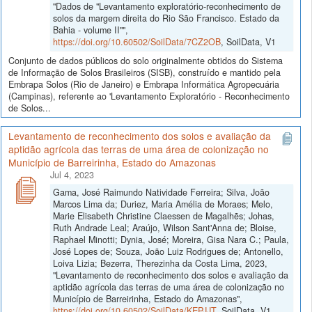
"Dados de "Levantamento exploratório-reconhecimento de
solos da margem direita do Rio São Francisco. Estado da
Bahia - volume II"",
https://doi.org/10.60502/SoilData/7CZ2OB
, SoilData, V1
Conjunto de dados públicos do solo originalmente obtidos do Sistema
de Informação de Solos Brasileiros (SISB), construído e mantido pela
Embrapa Solos (Rio de Janeiro) e Embrapa Informática Agropecuária
(Campinas), referente ao 'Levantamento Exploratório - Reconhecimento
de Solos...
Levantamento de reconhecimento dos solos e avaliação da
aptidão agrícola das terras de uma área de colonização no
Município de Barreirinha, Estado do Amazonas
Jul 4, 2023
Gama, José Raimundo Natividade Ferreira; Silva, João
Marcos Lima da; Duriez, Maria Amélia de Moraes; Melo,
Marie Elisabeth Christine Claessen de Magalhẽs; Johas,
Ruth Andrade Leal; Araújo, Wilson Sant'Anna de; Bloise,
Raphael Minotti; Dynia, José; Moreira, Gisa Nara C.; Paula,
José Lopes de; Souza, João Luiz Rodrigues de; Antonello,
Loiva Lizia; Bezerra, Therezinha da Costa Lima, 2023,
"Levantamento de reconhecimento dos solos e avaliação da
aptidão agrícola das terras de uma área de colonização no
Município de Barreirinha, Estado do Amazonas",
https://doi.org/10.60502/SoilData/KEPJJT
, SoilData, V1