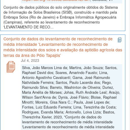
Conjunto de dados públicos do solo originalmente obtidos do Sistema
de Informação de Solos Brasileiros (SISB), construído e mantido pela
Embrapa Solos (Rio de Janeiro) e Embrapa Informática Agropecuária
(Campinas), referente ao levantamento de reconhecimento
'LEVANTAMENTO DE RECO...
Conjunto de dados do levantamento de reconhecimento de
média intensidade 'Levantamento de reconhecimento de
média intensidade dos solos e avaliação da aptidão agrícola das
terras da área do Pólo Tapajós'
Jul 4, 2023
Silva, João Marcos Lima da; Martins, João Souza; Santos,
Raphael David dos; Soares, Amarindo Fausto; Lima,
Antonio Agostinho Cavalcanti; Gama, José Raimundo
Natividade Ferreira; Santos, Paulo Lacerda dos; Rego,
Raimundo Silva; Barreto, Washinton de Oliveira; Duriez,
Maria Amélia de Moraes; Johas, Ruth Andrade Leal; Araújo,
Wilson Sant'Anna de; Dynia, José Flávio; Bloise, Raphael
Minotti; Moreira, Gisa Nara C.; Paula, José Lopes de;
Fontes, Luiz Eduardo Ferreira; Lima, Terezinha da Costa;
Rodrigues, Evanda Maria; Antonello, Loiva Lizia; Bastos,
Therezinha Xavier, 2023, "Conjunto de dados do
levantamento de reconhecimento de média intensidade
'Levantamento de reconhecimento de média intensidade