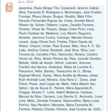
Jul 4, 2023
Jacomine, Paulo Klinger Tito; Cavalcanti, Anionto Cabral;
Silva, Fernando B. Rodrigues e; Montenegro, José Onaldo;
Formiga, Rheno Amaro; Burgos, Nivaldo; Mélo Filho,
Heraclio Fernandes Raposo de; Costa, Arnaldo Moniz
Ribeiro da; Suhett, Gilberto; Lopes, Osvaldo Ferreira;
Oliveira, Vilmar de; Pessoa, Sergio Costa Pinto; Lima,
Paulo Cardoso de; Medeiros, Luiz Alberto Regueira;
Almeida, Jeronimo Cunha; Camargo, Marcelo Nunes;
Larach, Jorge Olmos Iturri; Freitas, Flávio Garcia de;
Hirano, Chyozo; Inclan, Raul Suarez; Melo, Acry A. O. De;
Leão, Antônio Carlos; Rosatelli, José Silva; Silva, Luiz
Ferreira da; Carvalho Filho, Raimundo; Silveira, Clotário
Olivier da; Silva, Aluisio Pereira da; Reis, Jurandir Gondim;
Beltrão, Valdir de Araújo; Vettori, Leandro; Antunes,
Franklin dos Santos; Anastácio, Maria de Lourdes A.;
Pierantoni, Hélio; Barreto, Therezinha de O.; Bloise,
Raphael Minotti; Duriez, Maria Amélia de Moraes; Johas,
Ruth Andrade Leal; Moreira, Gisa Nara C.; Dynia, José
Flávio; Paula, José Lopes de; Mello, Hélia Alberto Vaz;
Vettori, Ida de Souza S.; Pereira, Maria Aparecida B.;
Chagas, Sinézio F.; Leite, Adahil Medeiros; Cardoso,
Manoel da Silve; Carneiro, Luiz Rainho S.; Antonello, Loiva
Lizia; Mello, Zenaide Fonseca; Vasconcellos, Maria Lucia;
Porfírio, Ney Hamilton; Meneses, Maria Carmelita M.;
Ferreira, Roberta Chaves; Oliveira, José Corsino de, 2023,