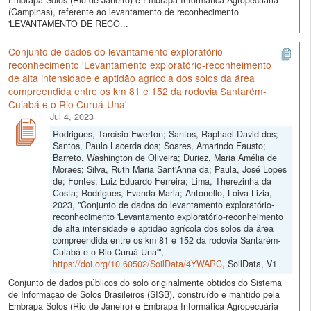
(Campinas), referente ao levantamento de reconhecimento
'LEVANTAMENTO DE RECO...
Conjunto de dados do levantamento exploratório-
reconhecimento 'Levantamento exploratório-reconheimento
de alta intensidade e aptidão agrícola dos solos da área
compreendida entre os km 81 e 152 da rodovia Santarém-
Cuiabá e o Rio Curuá-Una'
Jul 4, 2023
Rodrigues, Tarcísio Ewerton; Santos, Raphael David dos;
Santos, Paulo Lacerda dos; Soares, Amarindo Fausto;
Barreto, Washington de Oliveira; Duriez, Maria Amélia de
Moraes; Silva, Ruth Maria Sant'Anna da; Paula, José Lopes
de; Fontes, Luiz Eduardo Ferreira; Lima, Therezinha da
Costa; Rodrigues, Evanda Maria; Antonello, Loiva Lizia,
2023, "Conjunto de dados do levantamento exploratório-
reconhecimento 'Levantamento exploratório-reconheimento
de alta intensidade e aptidão agrícola dos solos da área
compreendida entre os km 81 e 152 da rodovia Santarém-
Cuiabá e o Rio Curuá-Una'",
https://doi.org/10.60502/SoilData/4YWARC
, SoilData, V1
Conjunto de dados públicos do solo originalmente obtidos do Sistema
de Informação de Solos Brasileiros (SISB), construído e mantido pela
Embrapa Solos (Rio de Janeiro) e Embrapa Informática Agropecuária