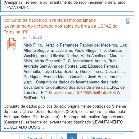
(Campinas), referente ao levantamento de reconhecimento detalhado
'LEVANTAMEN...
Conjunto de dados do levantamento detalhado
'Levantamento detalhado dos solos da área da UEPAE de
Teresina, PI'
Jul 4, 2023
Mélo Filho, Heraclio Fernandes Raposo de; Medeiros, Luiz
Alberto Regueira; Jacomine, Paulo Klinger Tito; Barreto,
Washington de Oliveira; Duriez, Maria Amélia de Moraes;
Melo, Maria Elisabeth C. C. Magalhães; Araújo, Ruth
Andrade Sant'Anna de; Fontes, Luiz Eduardo Ferreira;
Antonello, Loiva Lizia; Bezerra, Therezinha da Costa Lima;
Rodrigues, Evanda Maria; Carvalho, José Herculano de,
2023, "Conjunto de dados do levantamento detalhado
'Levantamento detalhado dos solos da área da UEPAE de
Teresina, PI'",
https://doi.org/10.60502/SoilData/IFXLWI
,
SoilData, V1
Conjunto de dados públicos do solo originalmente obtidos do Sistema
de Informação de Solos Brasileiros (SISB), construído e mantido pela
Embrapa Solos (Rio de Janeiro) e Embrapa Informática Agropecuária
(Campinas), referente ao levantamento detalhado 'LEVANTAMENTO
DETALHADO DOS S...
(Atual)
«
< Anterior
1
2
3
4
Próxima >
»