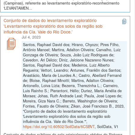
(Campinas), referente ao levantamento exploratório-reconhecimento
'LEVANTAMEN...
Conjunto de dados do levantamento exploratório
'Levantamento exploratório dos solos da região sob
influência da Cia. Vale do Rio Doce.'
Jul 4, 2023
Santos, Raphael David dos; Hirano, Chyozo; Pires Filho,
Antônio Manoel; Martins, Adalton Oliveira; Carvalho, Luiz
Gonzaga de Oliveira; Souza, João Luiz Rodrigues de;
Cavedon, Ari Délcio; Diniz, Jalcione Nazareno Nunes;
Santos, Raphael David dos; Medeiros, Luiz Alberto
Regueira; Vettori, Leandro; Antunes, Franklin dos Santos;
Anastácio, Maria de Lourdes A.; Castro, Abeilard Fernand
de; Bloise, Raphael Minotti; Martins, Adalton Oliveira;
Antonello, Loiva Lizia; Bezerra, Therezinha L.; Carneiro,
Luis Rainho S.; Pierantoni, Hélio; Duriez, Maria Amélia de
Moraes; Johas, Ruth Andrade Leal; Paula, José Lopes de;
Moreira, Giza Nara C.; Barreto, Washington de Oliveira;
Fontes, Fausto de Oliveira; Zikan, José Francisco B., 2023,
"Conjunto de dados do levantamento exploratório
'Levantamento exploratório dos solos da região sob
influência da Cia. Vale do Rio Doce.'",
https://doi.org/10.60502/SoilData/6CSBVT
, SoilData, V1
Conjunto de dados públicos do solo originalmente obtidos do Sistema