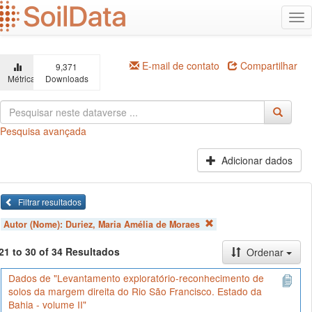
Ir
Alt
para
na
o
conteúdo
principal
E-mail de contato
Compartilhar
9,371
Métricas
Downloads
Pesquisa avançada
Adicionar dados
Filtrar resultados
Autor (Nome):
Duriez, Maria Amélia de Moraes
21 to 30 of 34 Resultados
Ordenar
Dados de "Levantamento exploratório-reconhecimento de
solos da margem direita do Rio São Francisco. Estado da
Bahia - volume II"