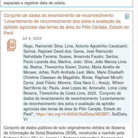
espaciais e registrar data de coleta.
Conjunto de dados do levantamento de reconhecimento
'Levantamento de reconhecimento dos solos e avaliação da
aptidão agrícolas das terras da área do Pólo Carajás, Estado do
Pará'
Jul 4, 2023
Rego, Raimundo Silva; Lima, Antonio Agostinho Cavalcanti;
Santos, Raphael David dos; Gama, José Raimundo
Natividade Ferreira; Soares, Amarindo Fausto; Santos,
Paulo Lacerda dos; Martins, João; Silva, João Marcos Lima
da; Bastos, Therezinha Xavier; Duriez, Maria Amélia de
Moraes; Johas, Ruth Andrade Leal; Melo, Marie Elisabeth
Christine Claessen de Magalhẽs; Bloise, Raphael Minotti;
Dynia, José Flávio; Moreira, Gisa Nara C.; Araújo, Wilson
Sant'Anna de; Paula, José Lopes de; Antonello, Loiva Lizia;
Bezerra, Therezinha da Costa Lima, 2023, "Conjunto de
dados do levantamento de reconhecimento 'Levantamento
de reconhecimento dos solos e avaliação da aptidão
agrícolas das terras da área do Pólo Carajás, Estado do
Pará'",
https://doi.org/10.60502/SoilData/3KCBRT
, SoilData,
V1
Conjunto de dados públicos do solo originalmente obtidos do Sistema
de Informação de Solos Brasileiros (SISB), construído e mantido pela
Embrapa Solos (Rio de Janeiro) e Embrapa Informática Agropecuária