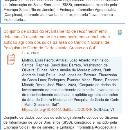
de Informação de Solos Brasileiros (SISB), construído e mantido pela
Embrapa Solos (Rio de Janeiro) e Embrapa Informática Agropecuária
(Campinas), referente ao levantamento exploratório 'Levantamento
Exploratório...
Conjunto de dados do levantamento de reconhecimento
detalhado 'Levantamento de reconhecimento-detalhada e
aptidão agrícola dos solos da área do Centro Nacional de
Pesquisa de Gado de Corte - Mato Grosso do Sul'
Jul 4, 2023
Mothci, Elias Pedro; Amaral, João Alberto Martins do;
Santos, Raphael David dos; Barreto, Washington de
Oliveira; Duriez, Maria Amélia de Moraes; Johas, Ruth
Andrade Leal; Paula, José Lopes de; Bezerra, Therezinha
da Costa Lima; Rodrigues, Evandra Maria; Bloise, Raphael
Minotti; Dynia, José Flávio, 2023, "Conjunto de dados do
levantamento de reconhecimento detalhado 'Levantamento
de reconhecimento-detalhada e aptidão agrícola dos solos
da área do Centro Nacional de Pesquisa de Gado de Corte
- Mato Grosso do Sul'",
https://doi.org/10.60502/SoilData/DCUX4P
, SoilData, V1
Conjunto de dados públicos do solo originalmente obtidos do Sistema
de Informação de Solos Brasileiros (SISB), construído e mantido pela
Embrapa Solos (Rio de Janeiro) e Embrapa Informática Agropecuária