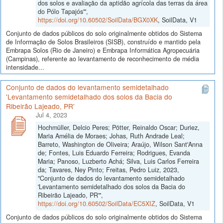
dos solos e avaliação da aptidão agrícola das terras da área
do Pólo Tapajós'",
https://doi.org/10.60502/SoilData/BGX0XK
, SoilData, V1
Conjunto de dados públicos do solo originalmente obtidos do Sistema
de Informação de Solos Brasileiros (SISB), construído e mantido pela
Embrapa Solos (Rio de Janeiro) e Embrapa Informática Agropecuária
(Campinas), referente ao levantamento de reconhecimento de média
intensidade...
Conjunto de dados do levantamento semidetalhado
'Levantamento semidetalhado dos solos da Bacia do
Ribeirão Lajeado, PR'
Jul 4, 2023
Hochmüller, Delcio Peres; Pötter, Reinaldo Oscar; Duriez,
Maria Amélia de Moraes; Johas, Ruth Andrade Leal;
Barreto, Washington de Oliveira; Araújo, Wilson Sant'Anna
de; Fontes, Luis Eduardo Ferreira; Rodrigues, Evanda
Maria; Panoso, Luzberto Achá; Silva, Luis Carlos Ferreira
da; Tavares, Ney Pinto; Freitas, Pedro Luiz, 2023,
"Conjunto de dados do levantamento semidetalhado
'Levantamento semidetalhado dos solos da Bacia do
Ribeirão Lajeado, PR'",
https://doi.org/10.60502/SoilData/EC5XIZ
, SoilData, V1
Conjunto de dados públicos do solo originalmente obtidos do Sistema