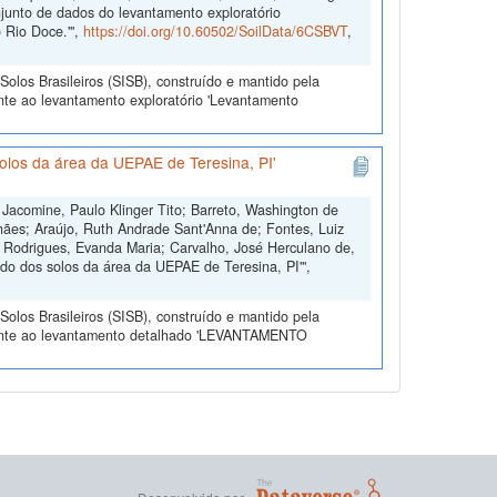
njunto de dados do levantamento exploratório
o Rio Doce.'",
https://doi.org/10.60502/SoilData/6CSBVT
,
olos Brasileiros (SISB), construído e mantido pela
nte ao levantamento exploratório 'Levantamento
los da área da UEPAE de Teresina, PI'
 Jacomine, Paulo Klinger Tito; Barreto, Washington de
lhães; Araújo, Ruth Andrade Sant'Anna de; Fontes, Luiz
; Rodrigues, Evanda Maria; Carvalho, José Herculano de,
o dos solos da área da UEPAE de Teresina, PI'",
olos Brasileiros (SISB), construído e mantido pela
erente ao levantamento detalhado 'LEVANTAMENTO