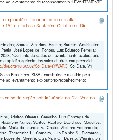
erente ao levantamento de reconhecimento 'LEVANTAMENTO
o exploratório-reconheimento de alta
1 e 152 da rodovia Santarém-Cuiabá e o Rio
erda dos; Soares, Amarindo Fausto; Barreto, Washington
; Paula, José Lopes de; Fontes, Luiz Eduardo Ferreira;
, 2023, "Conjunto de dados do levantamento exploratório-
e e aptidão agrícola dos solos da área compreendida
s://doi.org/10.60502/SoilData/4YWARC
, SoilData, V1
olos Brasileiros (SISB), construído e mantido pela
nte ao levantamento exploratório-reconhecimento
 solos da região sob influência da Cia. Vale do
tins, Adalton Oliveira; Carvalho, Luiz Gonzaga de
one Nazareno Nunes; Santos, Raphael David dos; Medeiros,
ácio, Maria de Lourdes A.; Castro, Abeilard Fernand de;
zerra, Therezinha L.; Carneiro, Luis Rainho S.; Pierantoni,
sé Lopes de; Moreira, Giza Nara C.; Barreto, Washington