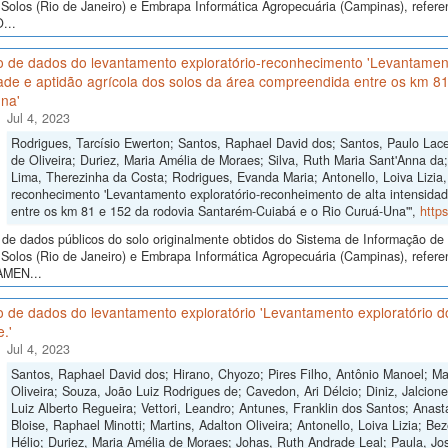
Solos (Rio de Janeiro) e Embrapa Informática Agropecuária (Campinas), ref
...
o de dados do levantamento exploratório-reconhecimento 'Levantament
ade e aptidão agrícola dos solos da área compreendida entre os km 8
na'
Jul 4, 2023
Rodrigues, Tarcísio Ewerton; Santos, Raphael David dos; Santos, Paulo Lac
de Oliveira; Duriez, Maria Amélia de Moraes; Silva, Ruth Maria Sant'Anna da
Lima, Therezinha da Costa; Rodrigues, Evanda Maria; Antonello, Loiva Lizia
reconhecimento 'Levantamento exploratório-reconheimento de alta intensidad
entre os km 81 e 152 da rodovia Santarém-Cuiabá e o Rio Curuá-Una'",
http
de dados públicos do solo originalmente obtidos do Sistema de Informação de S
Solos (Rio de Janeiro) e Embrapa Informática Agropecuária (Campinas), refere
AMEN...
 de dados do levantamento exploratório 'Levantamento exploratório dos
.'
Jul 4, 2023
Santos, Raphael David dos; Hirano, Chyozo; Pires Filho, Antônio Manoel; Mar
Oliveira; Souza, João Luiz Rodrigues de; Cavedon, Ari Délcio; Diniz, Jalci
Luiz Alberto Regueira; Vettori, Leandro; Antunes, Franklin dos Santos; Anast
Bloise, Raphael Minotti; Martins, Adalton Oliveira; Antonello, Loiva Lizia; Be
Hélio; Duriez, Maria Amélia de Moraes; Johas, Ruth Andrade Leal; Paula, Jo