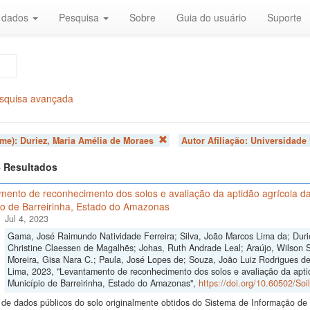
r dados
Pesquisa
Sobre
Guia do usuário
Suporte
squisa avançada
ome):
Duriez, Maria Amélia de Moraes
Autor Afiliação:
Universidade 
 4 Resultados
mento de reconhecimento dos solos e avaliação da aptidão agrícola da
io de Barreirinha, Estado do Amazonas
Jul 4, 2023
Gama, José Raimundo Natividade Ferreira; Silva, João Marcos Lima da; Duri
Christine Claessen de Magalhẽs; Johas, Ruth Andrade Leal; Araújo, Wilson S
Moreira, Gisa Nara C.; Paula, José Lopes de; Souza, João Luiz Rodrigues de;
Lima, 2023, "Levantamento de reconhecimento dos solos e avaliação da apti
Município de Barreirinha, Estado do Amazonas",
https://doi.org/10.60502/So
de dados públicos do solo originalmente obtidos do Sistema de Informação de S