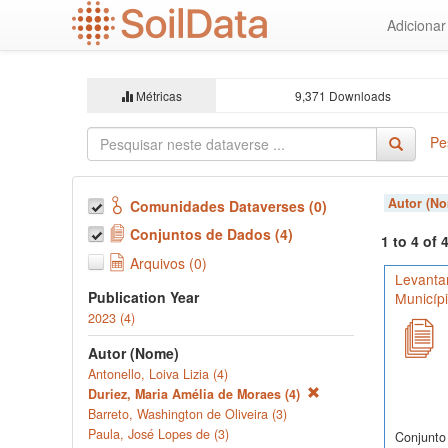
Ir
Adiciona
para
o
conteúdo
principal
Métricas
9,371 Downloads
Pe
Autor (N
Comunidades Dataverses (0)
Conjuntos de Dados (4)
1 to 4 of
Arquivos (0)
Levanta
Publication Year
Municíp
2023 (4)
Autor (Nome)
Antonello, Loiva Lizia (4)
Duriez, Maria Amélia de Moraes (4)
Barreto, Washington de Oliveira (3)
Paula, José Lopes de (3)
Conjunto 