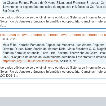
de Oliveira; Fontes, Fausto de Oliveira; Zikan, José Francisco B., 2023, "Co
'Levantamento exploratório dos solos da região sob influência da Cia. Vale d
SoilData, V1
de dados públicos do solo originalmente obtidos do Sistema de Informação de S
Solos (Rio de Janeiro) e Embrapa Informática Agropecuária (Campinas), refere
io...
o de dados do levantamento detalhado 'Levantamento detalhado dos so
Jul 4, 2023
Mélo Filho, Heraclio Fernandes Raposo de; Medeiros, Luiz Alberto Regueira;
Oliveira; Duriez, Maria Amélia de Moraes; Melo, Maria Elisabeth C. C. Maga
Eduardo Ferreira; Antonello, Loiva Lizia; Bezerra, Therezinha da Costa Lima
2023, "Conjunto de dados do levantamento detalhado 'Levantamento detalhad
https://doi.org/10.60502/SoilData/IFXLWI
, SoilData, V1
de dados públicos do solo originalmente obtidos do Sistema de Informação de S
Solos (Rio de Janeiro) e Embrapa Informática Agropecuária (Campinas), ref
DO DOS S...