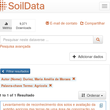
Ir
Alt
para
na
o
conteúdo
principal
E-mail de contato
Compartilhar
9,371
Métricas
Downloads
Pesquisa avançada
Adicionar dados
Filtrar resultados
Autor (Nome):
Duriez, Maria Amélia de Moraes
Palavra-chave Termo:
Agrícola
1 to 1 of 1 Resultado
Ordenar
Levantamento de reconhecimento dos solos e avaliação da
aptidão agrícola das terras de uma área de colonização no