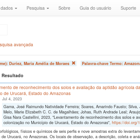
r dados
Pesquisa
Sobre
Guia do usuário
Suporte
squisa avançada
ome):
Duriez, Maria Amélia de Moraes
Palavra-chave Termo:
Amazon
 1 Resultado
mento de reconhecimento dos solos e avaliação da aptidão agrícola da
io de Urucará, Estado do Amazonas
Jul 4, 2023
Gama, José Raimundo Natividade Ferreira; Soares, Amarindo Fausto; Silva, 
Melo, Marie Elizabeth C. C. de Magalhães; Johas, Ruth Andrade Leal; Araujo,
Gisa Nara Castellini, 2023, "Levantamento de reconhecimento dos solos e av
colonização no Município de Urucará, Estado do Amazonas",
https://doi.org
fológicos, físicos e químicos de seis perfis e nove amostras extra do levant
 de Urucará, no Amazonas. Os locais de observação, a descrição, coleta e anál