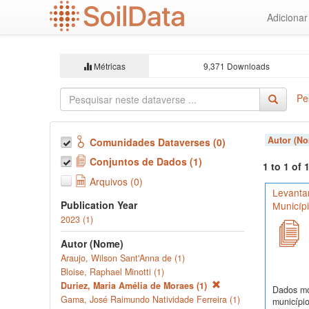
Ir
Adiciona
para
o
conteúdo
principal
Métricas
9,371 Downloads
Pe
Autor (N
Comunidades Dataverses (0)
Conjuntos de Dados (1)
1 to 1 of
Arquivos (0)
Levanta
Publication Year
Municíp
2023 (1)
Autor (Nome)
Araujo, Wilson Sant'Anna de (1)
Bloise, Raphael Minotti (1)
Duriez, Maria Amélia de Moraes (1)
Dados mor
Gama, José Raimundo Natividade Ferreira (1)
município