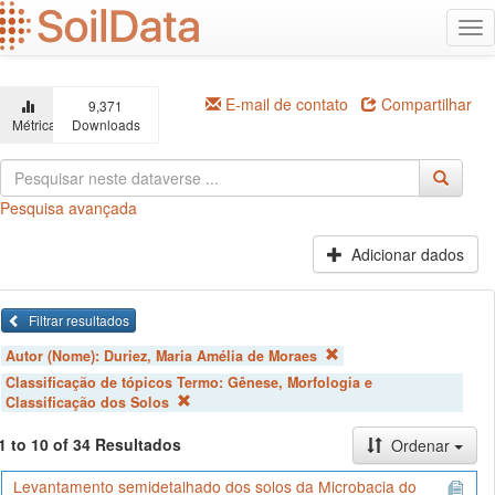
Ir
Alt
para
na
o
conteúdo
principal
E-mail de contato
Compartilhar
9,371
Métricas
Downloads
Pesquisa avançada
Adicionar dados
Filtrar resultados
Autor (Nome):
Duriez, Maria Amélia de Moraes
Classificação de tópicos Termo:
Gênese, Morfologia e
Classificação dos Solos
1 to 10 of 34 Resultados
Ordenar
Levantamento semidetalhado dos solos da Microbacia do