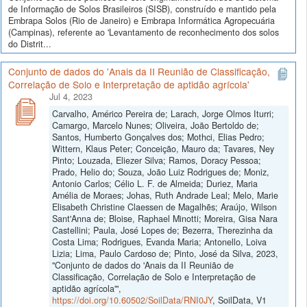
de Informação de Solos Brasileiros (SISB), construído e mantido pela
Embrapa Solos (Rio de Janeiro) e Embrapa Informática Agropecuária
(Campinas), referente ao 'Levantamento de reconhecimento dos solos
do Distrit...
Conjunto de dados do 'Anais da II Reunião de Classificação,
Correlação de Solo e Interpretação de aptidão agrícola'
Jul 4, 2023
Carvalho, Américo Pereira de; Larach, Jorge Olmos Iturri;
Camargo, Marcelo Nunes; Oliveira, João Bertoldo de;
Santos, Humberto Gonçalves dos; Mothci, Elias Pedro;
Wittern, Klaus Peter; Conceição, Mauro da; Tavares, Ney
Pinto; Louzada, Eliezer Silva; Ramos, Doracy Pessoa;
Prado, Helio do; Souza, João Luiz Rodrigues de; Moniz,
Antonio Carlos; Célio L. F. de Almeida; Duriez, Maria
Amélia de Moraes; Johas, Ruth Andrade Leal; Melo, Marie
Elisabeth Christine Claessen de Magalhẽs; Araújo, Wilson
Sant'Anna de; Bloise, Raphael Minotti; Moreira, Gisa Nara
Castellini; Paula, José Lopes de; Bezerra, Therezinha da
Costa Lima; Rodrigues, Evanda Maria; Antonello, Loiva
Lizia; Lima, Paulo Cardoso de; Pinto, José da Silva, 2023,
"Conjunto de dados do 'Anais da II Reunião de
Classificação, Correlação de Solo e Interpretação de
aptidão agrícola'",
https://doi.org/10.60502/SoilData/RNI0JY
, SoilData, V1