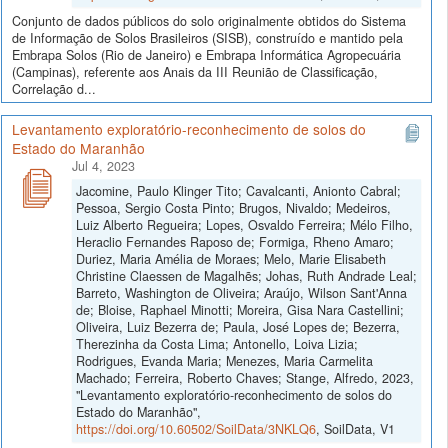
Conjunto de dados públicos do solo originalmente obtidos do Sistema
de Informação de Solos Brasileiros (SISB), construído e mantido pela
Embrapa Solos (Rio de Janeiro) e Embrapa Informática Agropecuária
(Campinas), referente aos Anais da III Reunião de Classificação,
Correlação d...
Levantamento exploratório-reconhecimento de solos do
Estado do Maranhão
Jul 4, 2023
Jacomine, Paulo Klinger Tito; Cavalcanti, Anionto Cabral;
Pessoa, Sergio Costa Pinto; Brugos, Nivaldo; Medeiros,
Luiz Alberto Regueira; Lopes, Osvaldo Ferreira; Mélo Filho,
Heraclio Fernandes Raposo de; Formiga, Rheno Amaro;
Duriez, Maria Amélia de Moraes; Melo, Marie Elisabeth
Christine Claessen de Magalhẽs; Johas, Ruth Andrade Leal;
Barreto, Washington de Oliveira; Araújo, Wilson Sant'Anna
de; Bloise, Raphael Minotti; Moreira, Gisa Nara Castellini;
Oliveira, Luiz Bezerra de; Paula, José Lopes de; Bezerra,
Therezinha da Costa Lima; Antonello, Loiva Lizia;
Rodrigues, Evanda Maria; Menezes, Maria Carmelita
Machado; Ferreira, Roberto Chaves; Stange, Alfredo, 2023,
"Levantamento exploratório-reconhecimento de solos do
Estado do Maranhão",
https://doi.org/10.60502/SoilData/3NKLQ6
, SoilData, V1