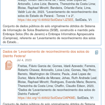
Antonello, Loiva Lizia; Bezerra, Therezinha da Costa Lima;
Bloise, Raphael Minotti; Bandeira, Orlando Faria; Lima,
Valdir Luiz de, 2023, "Levantamento de reconhecimento dos
solos do Estado do Paraná - Tomos 1 e 2",
https://doi.org/10.60502/SoilData/1JZSEE
, SoilData, V1
Conjunto de dados públicos do solo originalmente obtidos do Sistema
de Informação de Solos Brasileiros (SISB), construído e mantido pela
Embrapa Solos (Rio de Janeiro) e Embrapa Informática Agropecuária
(Campinas), referente ao 'Levantamento de reconhecimento dos solos
do Estado...
Dados de 'Levantamento de reconhecimento dos solos do
Distrito Federal'
Jul 4, 2023
Freitas, Flávio Garcia de; Gomes, Idarê Azevedo; Ferreira,
Roberto Chaves; Antonello, Loiva Lizia; Gomes, Ney Pinto;
Barreto, Washington de Oliveira; Paula, José Lopes de;
Duriez, Maria Amélia de Moraes; Johas, Ruth Andrade Leal;
Bloise, Raphael Minotti; Rodrigues, Evanda Maria; Bezerra,
Therezinha da Costa Lima; Chaffin, Claudio Edson, 2023,
"Dados de 'Levantamento de reconhecimento dos solos do
Distrito Federal'",
https://doi.org/10.60502/SoilData/OAPKMD
, SoilData, V1
Conjunto de dados públicos do solo originalmente obtidos do Sistema