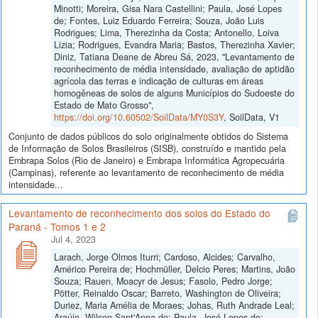
Minotti; Moreira, Gisa Nara Castellini; Paula, José Lopes
de; Fontes, Luiz Eduardo Ferreira; Souza, João Luis
Rodrigues; Lima, Therezinha da Costa; Antonello, Loiva
Lizia; Rodrigues, Evandra Maria; Bastos, Therezinha Xavier;
Diniz, Tatiana Deane de Abreu Sá, 2023, "Levantamento de
reconhecimento de média intensidade, avaliação de aptidão
agrícola das terras e indicação de culturas em áreas
homogêneas de solos de alguns Municípios do Sudoeste do
Estado de Mato Grosso",
https://doi.org/10.60502/SoilData/MY0S3Y
, SoilData, V1
Conjunto de dados públicos do solo originalmente obtidos do Sistema
de Informação de Solos Brasileiros (SISB), construído e mantido pela
Embrapa Solos (Rio de Janeiro) e Embrapa Informática Agropecuária
(Campinas), referente ao levantamento de reconhecimento de média
intensidade...
Levantamento de reconhecimento dos solos do Estado do
Paraná - Tomos 1 e 2
Jul 4, 2023
Larach, Jorge Olmos Iturri; Cardoso, Alcides; Carvalho,
Américo Pereira de; Hochmüller, Delcio Peres; Martins, João
Souza; Rauen, Moacyr de Jesus; Fasolo, Pedro Jorge;
Pötter, Reinaldo Oscar; Barreto, Washington de Oliveira;
Duriez, Maria Amélia de Moraes; Johas, Ruth Andrade Leal;
Araújo, Wilson Sant'Anna de; Paula, José Lopes de;