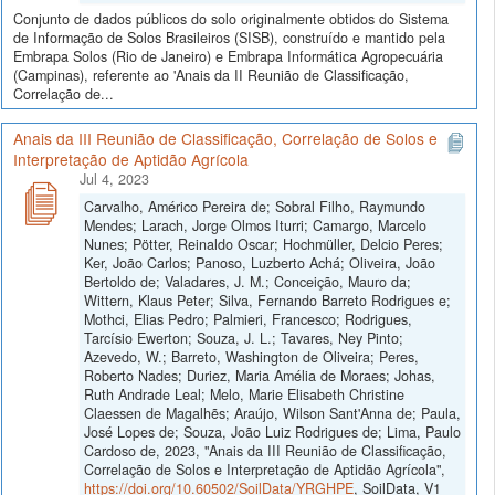
Conjunto de dados públicos do solo originalmente obtidos do Sistema
de Informação de Solos Brasileiros (SISB), construído e mantido pela
Embrapa Solos (Rio de Janeiro) e Embrapa Informática Agropecuária
(Campinas), referente ao 'Anais da II Reunião de Classificação,
Correlação de...
Anais da III Reunião de Classificação, Correlação de Solos e
Interpretação de Aptidão Agrícola
Jul 4, 2023
Carvalho, Américo Pereira de; Sobral Filho, Raymundo
Mendes; Larach, Jorge Olmos Iturri; Camargo, Marcelo
Nunes; Pötter, Reinaldo Oscar; Hochmüller, Delcio Peres;
Ker, João Carlos; Panoso, Luzberto Achá; Oliveira, João
Bertoldo de; Valadares, J. M.; Conceição, Mauro da;
Wittern, Klaus Peter; Silva, Fernando Barreto Rodrigues e;
Mothci, Elias Pedro; Palmieri, Francesco; Rodrigues,
Tarcísio Ewerton; Souza, J. L.; Tavares, Ney Pinto;
Azevedo, W.; Barreto, Washington de Oliveira; Peres,
Roberto Nades; Duriez, Maria Amélia de Moraes; Johas,
Ruth Andrade Leal; Melo, Marie Elisabeth Christine
Claessen de Magalhẽs; Araújo, Wilson Sant'Anna de; Paula,
José Lopes de; Souza, João Luiz Rodrigues de; Lima, Paulo
Cardoso de, 2023, "Anais da III Reunião de Classificação,
Correlação de Solos e Interpretação de Aptidão Agrícola",
https://doi.org/10.60502/SoilData/YRGHPE
, SoilData, V1