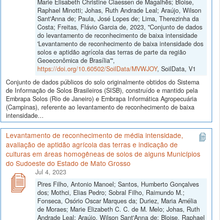
Marie Elisabeth Christine Claessen de Magalhẽs; Bloise,
Raphael Minotti; Johas, Ruth Andrade Leal; Araújo, Wilson
Sant'Anna de; Paula, José Lopes de; Lima, Therezinha da
Costa; Freitas, Flávio Garcia de, 2023, "Conjunto de dados
do levantamento de reconhecimento de baixa intensidade
'Levantamento de reconhecimento de baixa intensidade dos
solos e aptidão agrícola das terras de parte da região
Geoeconômica de Brasília'",
https://doi.org/10.60502/SoilData/MVWJOY
, SoilData, V1
Conjunto de dados públicos do solo originalmente obtidos do Sistema
de Informação de Solos Brasileiros (SISB), construído e mantido pela
Embrapa Solos (Rio de Janeiro) e Embrapa Informática Agropecuária
(Campinas), referente ao levantamento de reconhecimento de baixa
intensidade...
Levantamento de reconhecimento de média intensidade,
avaliação de aptidão agrícola das terras e indicação de
culturas em áreas homogêneas de solos de alguns Municípios
do Sudoeste do Estado de Mato Grosso
Jul 4, 2023
Pires Filho, Antonio Manoel; Santos, Humberto Gonçalves
dos; Mothci, Elias Pedro; Sobral Filho, Raimundo M.;
Fonseca, Osório Oscar Marques da; Duriez, Maria Amélia
de Moraes; Marie Elizabeth C. C. de M. Melo; Johas, Ruth
Andrade Leal; Araújo, Wilson Sant'Anna de; Bloise, Raphael