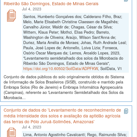
Ribeirão São Domingos, Estado de Minas Gerais
Jul 4, 2023
Santos, Humberto Gonçalves dos; Calderano Filho, Braz;
Melo, Marie Elisabeth Christine Claessen de Magalhẽs;
Carvalho Júnior, Waldir de; Chagas, César da Silva;
Wittern, Klaus Peter; Mothci, Elias Pedro; Barreto,
Washington de Oliveira; Araújo, Wilson Sant'Anna de;
Duriez, Maria Amélia de Moraes; Johas, Ruth Andrade Leal;
Paula, José Lopes de; Antonello, Loiva Lizia; Fonseca,
Osório Oscar Marques da; Lemos, Aroaldo Lopes, 2023,
"Levantamento semidetalhado dos solos da Microbacia do
Ribeirão São Domingos, Estado de Minas Gerais",
https://doi.org/10.60502/SoilData/ADPFKW
, SoilData, V1
Conjunto de dados públicos do solo originalmente obtidos do Sistema
de Informação de Solos Brasileiros (SISB), construído e mantido pela
Embrapa Solos (Rio de Janeiro) e Embrapa Informática Agropecuária
(Campinas), referente ao 'Levantamento Semidetalhado dos Solos da
Microbacia...
Conjunto de dados do 'Levantamento de reconhecimento de
média intensidade dos solos e avaliação da aptidão agrícola
das terras do Pólo Juruá-Solimões, Amazonas'
Jul 4, 2023
Lima, Antonio Agostinho Cavalcanti; Rego, Raimundo Silva;