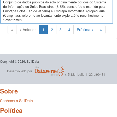
Conjunto de dados públicos do solo originalmente obtidos do Sistema
de Informação de Solos Brasileiros (SISB), construído e mantido pela
Embrapa Solos (Rio de Janeiro) e Embrapa Informática Agropecuária
(Campinas), referente ao levantamento exploratório-reconhecimento
'Levantamen...
(Atual)
«
< Anterior
1
2
3
4
Próxima >
»
Copyright © 2026, SoilData
Desenvolvido por
v. 5.12.1 build 1122-cf90431
Sobre
Conheça o SoilData
Política