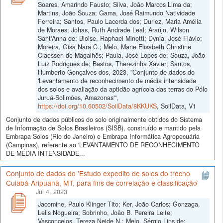
Soares, Amarindo Fausto; Silva, João Marcos Lima da;
Martins, João Souza; Gama, José Raimundo Natividade
Ferreira; Santos, Paulo Lacerda dos; Duriez, Maria Amélia
de Moraes; Johas, Ruth Andrade Leal; Araújo, Wilson
Sant'Anna de; Bloise, Raphael Minotti; Dynia, José Flávio;
Moreira, Gisa Nara C.; Melo, Marie Elisabeth Christine
Claessen de Magalhẽs; Paula, José Lopes de; Souza, João
Luiz Rodrigues de; Bastos, Therezinha Xavier; Santos,
Humberto Gonçalves dos, 2023, "Conjunto de dados do
'Levantamento de reconhecimento de média intensidade
dos solos e avaliação da aptidão agrícola das terras do Pólo
Juruá-Solimões, Amazonas'",
https://doi.org/10.60502/SoilData/8KKUKS
, SoilData, V1
Conjunto de dados públicos do solo originalmente obtidos do Sistema
de Informação de Solos Brasileiros (SISB), construído e mantido pela
Embrapa Solos (Rio de Janeiro) e Embrapa Informática Agropecuária
(Campinas), referente ao 'LEVANTAMENTO DE RECONHECIMENTO
DE MÉDIA INTENSIDADE...
Conjunto de dados do 'Estudo expedito de solos do trecho
Cuiabá-Aripuanã, MT, para fins de correlação e classificação'
Jul 4, 2023
Jacomine, Paulo Klinger Tito; Ker, João Carlos; Gonzaga,
Lelis Nogueira; Sobrinho, João B. Pereira Leite;
Vasconcelos, Tereza Neide N.; Melo, Sérgio Lins de;