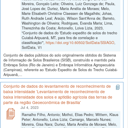
Moreira, Gonçalo Leite; Oliveira, Luiz Gonzaga de; Paula,
José Lopes de; Duriez, Maria Amélia de Moraes; Melo,
Marie Elisabeth Christine Claessen de Magalhẽs; Johas,
Ruth Andrade Leal; Araújo, Wilson Sant'Anna de; Barreto,
Washington de Oliveira; Rodrigues, Evanda Maria; Lima,
Therezinha da Costa; Antonello, Loiva Lizia, 2023,
"Conjunto de dados do 'Estudo expedito de solos do trecho
Cuiabá-Aripuanã, MT, para fins de correlação e
classificação'",
https://doi.org/10.60502/SoilData/SSIAGO
,
SoilData, V1
Conjunto de dados públicos do solo originalmente obtidos do Sistema
de Informação de Solos Brasileiros (SISB), construído e mantido pela
Embrapa Solos (Rio de Janeiro) e Embrapa Informática Agropecuária
(Campinas), referente ao 'Estudo Expedito de Solos do Trecho Cuiabá-
Aripuanã,...
Conjunto de dados do levantamento de reconhecimento de
baixa intensidade 'Levantamento de reconhecimento de
baixa intensidade dos solos e aptidão agrícola das terras de
parte da região Geoeconômica de Brasília'
Jul 4, 2023
Ramalho Filho, Antonio; Mothci, Elias Pedro; Wittern, Klaus
Peter; Antonello, Loiva Lizia; Camargo, Marcelo Nunes;
Moreira, Gisa Nara; Duriez, Maria Amélia de Moraes; Melo,