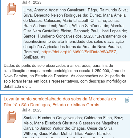
Jul 4, 2023
Lima, Antonio Agostinho Cavalcanti; Rêgo, Raimundo Silva;
Silva, Benedito Nelson Rodrigues da; Duriez, Maria Amelia
de Moraes; Calessen, Marie Elisabeth Christine; Johas,
Ruth Andrade Leal; Araújo, Wilson Sant’anna de; Moreira,
Gisa Nara Castellini; Bloise, Raphael; Paul, José Lopes de;
Santos, Humberto Gonçalves dos, 2023, "Levantamento de
reconhecimento de alta intensidade dos solos e avaliação
da aptidão Agrícola das terras da Área de Novo Paraíso,
Roraima",
https://doi.org/10.60502/SoilData/AW4PFZ
,
SoilData, V1
Dados de perfis do solo observados e amostrados, para fins de
classificação e mapeamento pedológico na escala 1:250.000, área de
Novo Paraíso, no Estado de Roraima. As observações de 21 perfis do
solo foram feitas em locais representativos, com descrição morfológica
detalhada e c...
Levantamento semidetalhado dos solos da Microbacia do
Ribeirão São Domingos, Estado de Minas Gerais
Jul 4, 2023
Santos, Humberto Gonçalves dos; Calderano Filho, Braz;
Melo, Marie Elisabeth Christine Claessen de Magalhẽs;
Carvalho Júnior, Waldir de; Chagas, César da Silva;
Wittern, Klaus Peter; Mothci, Elias Pedro; Barreto,