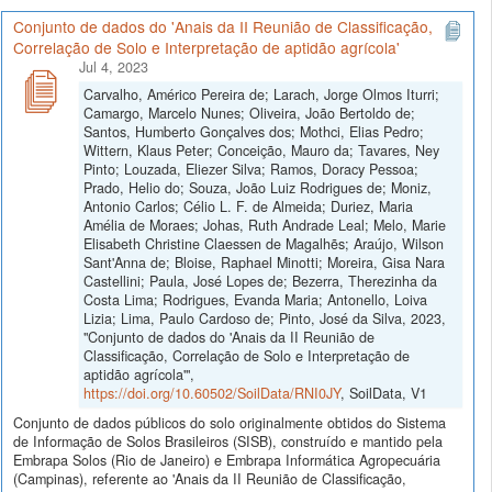
Conjunto de dados do 'Anais da II Reunião de Classificação,
Correlação de Solo e Interpretação de aptidão agrícola'
Jul 4, 2023
Carvalho, Américo Pereira de; Larach, Jorge Olmos Iturri;
Camargo, Marcelo Nunes; Oliveira, João Bertoldo de;
Santos, Humberto Gonçalves dos; Mothci, Elias Pedro;
Wittern, Klaus Peter; Conceição, Mauro da; Tavares, Ney
Pinto; Louzada, Eliezer Silva; Ramos, Doracy Pessoa;
Prado, Helio do; Souza, João Luiz Rodrigues de; Moniz,
Antonio Carlos; Célio L. F. de Almeida; Duriez, Maria
Amélia de Moraes; Johas, Ruth Andrade Leal; Melo, Marie
Elisabeth Christine Claessen de Magalhẽs; Araújo, Wilson
Sant'Anna de; Bloise, Raphael Minotti; Moreira, Gisa Nara
Castellini; Paula, José Lopes de; Bezerra, Therezinha da
Costa Lima; Rodrigues, Evanda Maria; Antonello, Loiva
Lizia; Lima, Paulo Cardoso de; Pinto, José da Silva, 2023,
"Conjunto de dados do 'Anais da II Reunião de
Classificação, Correlação de Solo e Interpretação de
aptidão agrícola'",
https://doi.org/10.60502/SoilData/RNI0JY
, SoilData, V1
Conjunto de dados públicos do solo originalmente obtidos do Sistema
de Informação de Solos Brasileiros (SISB), construído e mantido pela
Embrapa Solos (Rio de Janeiro) e Embrapa Informática Agropecuária
(Campinas), referente ao 'Anais da II Reunião de Classificação,