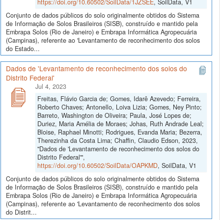
https://doi.org/10.60502/SoilData/1JZSEE
, SoilData, V1
Conjunto de dados públicos do solo originalmente obtidos do Sistema
de Informação de Solos Brasileiros (SISB), construído e mantido pela
Embrapa Solos (Rio de Janeiro) e Embrapa Informática Agropecuária
(Campinas), referente ao 'Levantamento de reconhecimento dos solos
do Estado...
Dados de 'Levantamento de reconhecimento dos solos do
Distrito Federal'
Jul 4, 2023
Freitas, Flávio Garcia de; Gomes, Idarê Azevedo; Ferreira,
Roberto Chaves; Antonello, Loiva Lizia; Gomes, Ney Pinto;
Barreto, Washington de Oliveira; Paula, José Lopes de;
Duriez, Maria Amélia de Moraes; Johas, Ruth Andrade Leal;
Bloise, Raphael Minotti; Rodrigues, Evanda Maria; Bezerra,
Therezinha da Costa Lima; Chaffin, Claudio Edson, 2023,
"Dados de 'Levantamento de reconhecimento dos solos do
Distrito Federal'",
https://doi.org/10.60502/SoilData/OAPKMD
, SoilData, V1
Conjunto de dados públicos do solo originalmente obtidos do Sistema
de Informação de Solos Brasileiros (SISB), construído e mantido pela
Embrapa Solos (Rio de Janeiro) e Embrapa Informática Agropecuária
(Campinas), referente ao 'Levantamento de reconhecimento dos solos
do Distrit...