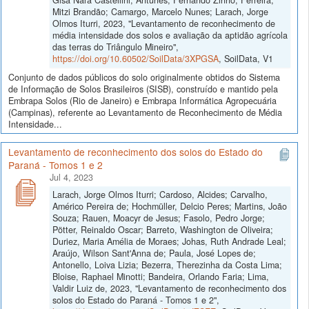
Mitzi Brandão; Camargo, Marcelo Nunes; Larach, Jorge
Olmos Iturri, 2023, "Levantamento de reconhecimento de
média intensidade dos solos e avaliação da aptidão agrícola
das terras do Triângulo Mineiro",
https://doi.org/10.60502/SoilData/3XPGSA
, SoilData, V1
Conjunto de dados públicos do solo originalmente obtidos do Sistema
de Informação de Solos Brasileiros (SISB), construído e mantido pela
Embrapa Solos (Rio de Janeiro) e Embrapa Informática Agropecuária
(Campinas), referente ao Levantamento de Reconhecimento de Média
Intensidade...
Levantamento de reconhecimento dos solos do Estado do
Paraná - Tomos 1 e 2
Jul 4, 2023
Larach, Jorge Olmos Iturri; Cardoso, Alcides; Carvalho,
Américo Pereira de; Hochmüller, Delcio Peres; Martins, João
Souza; Rauen, Moacyr de Jesus; Fasolo, Pedro Jorge;
Pötter, Reinaldo Oscar; Barreto, Washington de Oliveira;
Duriez, Maria Amélia de Moraes; Johas, Ruth Andrade Leal;
Araújo, Wilson Sant'Anna de; Paula, José Lopes de;
Antonello, Loiva Lizia; Bezerra, Therezinha da Costa Lima;
Bloise, Raphael Minotti; Bandeira, Orlando Faria; Lima,
Valdir Luiz de, 2023, "Levantamento de reconhecimento dos
solos do Estado do Paraná - Tomos 1 e 2",