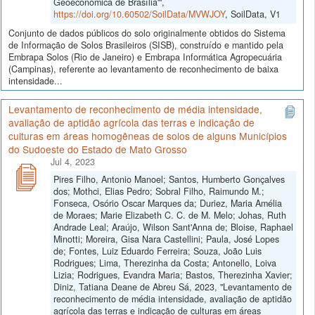
Geoeconômica de Brasília'",
https://doi.org/10.60502/SoilData/MVWJOY
, SoilData, V1
Conjunto de dados públicos do solo originalmente obtidos do Sistema
de Informação de Solos Brasileiros (SISB), construído e mantido pela
Embrapa Solos (Rio de Janeiro) e Embrapa Informática Agropecuária
(Campinas), referente ao levantamento de reconhecimento de baixa
intensidade...
Levantamento de reconhecimento de média intensidade,
avaliação de aptidão agrícola das terras e indicação de
culturas em áreas homogêneas de solos de alguns Municípios
do Sudoeste do Estado de Mato Grosso
Jul 4, 2023
Pires Filho, Antonio Manoel; Santos, Humberto Gonçalves
dos; Mothci, Elias Pedro; Sobral Filho, Raimundo M.;
Fonseca, Osório Oscar Marques da; Duriez, Maria Amélia
de Moraes; Marie Elizabeth C. C. de M. Melo; Johas, Ruth
Andrade Leal; Araújo, Wilson Sant'Anna de; Bloise, Raphael
Minotti; Moreira, Gisa Nara Castellini; Paula, José Lopes
de; Fontes, Luiz Eduardo Ferreira; Souza, João Luis
Rodrigues; Lima, Therezinha da Costa; Antonello, Loiva
Lizia; Rodrigues, Evandra Maria; Bastos, Therezinha Xavier;
Diniz, Tatiana Deane de Abreu Sá, 2023, "Levantamento de
reconhecimento de média intensidade, avaliação de aptidão
agrícola das terras e indicação de culturas em áreas