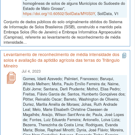
homogêneas de solos de alguns Municípios do Sudoeste do
Estado de Mato Grosso",
https://doi.org/10.60502/SoilData/MY0S3Y
, SoilData, V1
Conjunto de dados públicos do solo originalmente obtidos do Sistema
de Informação de Solos Brasileiros (SISB), construído e mantido pela
Embrapa Solos (Rio de Janeiro) e Embrapa Informática Agropecuária
(Campinas), referente ao levantamento de reconhecimento de média
intensidade...
Levantamento de reconhecimento de média intensidade dos
solos e avaliação da aptidão agrícola das terras do Triângulo
Mineiro
Jul 4, 2023
Gomes, Idarê Azevedo; Palmieri, Francesco; Baruqui,
Alfredo Melhem; Motta, Paulo Emílio Ferreira da; Naime,
Eubi Jorne; Santana, Derli Prudente; Mothci, Elias Pedro;
Freitas, Flávio Garcia de; Santos, Humberto Gonçalves dos;
Pötter, Reinaldo Oscar; Barreto, Washington de Oliveira;
Duriez, Marilia Amélia de Moraes; Johas, Ruth Andrade
Leal; Melo, Marie Elisabeth Christine Claessen de
Magalhẽs; Araújo, Wilson Sant'Anna de; Paula, José Lopes
de; Fontes, Luiz Eduardo Ferreira; Antonello, Loiva Lizia;
Bezerra, Therezinha da Costa Lima; Rodrigues, Evanda
Maria; Bloise, Raphael Minotti; Dynia, José Flávio; Moreira,
Gisa Nara Castellini; Antunes, Fernando Zinho; Ferreira,