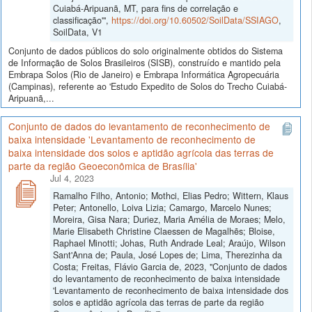
Cuiabá-Aripuanã, MT, para fins de correlação e
classificação'",
https://doi.org/10.60502/SoilData/SSIAGO
,
SoilData, V1
Conjunto de dados públicos do solo originalmente obtidos do Sistema
de Informação de Solos Brasileiros (SISB), construído e mantido pela
Embrapa Solos (Rio de Janeiro) e Embrapa Informática Agropecuária
(Campinas), referente ao 'Estudo Expedito de Solos do Trecho Cuiabá-
Aripuanã,...
Conjunto de dados do levantamento de reconhecimento de
baixa intensidade 'Levantamento de reconhecimento de
baixa intensidade dos solos e aptidão agrícola das terras de
parte da região Geoeconômica de Brasília'
Jul 4, 2023
Ramalho Filho, Antonio; Mothci, Elias Pedro; Wittern, Klaus
Peter; Antonello, Loiva Lizia; Camargo, Marcelo Nunes;
Moreira, Gisa Nara; Duriez, Maria Amélia de Moraes; Melo,
Marie Elisabeth Christine Claessen de Magalhẽs; Bloise,
Raphael Minotti; Johas, Ruth Andrade Leal; Araújo, Wilson
Sant'Anna de; Paula, José Lopes de; Lima, Therezinha da
Costa; Freitas, Flávio Garcia de, 2023, "Conjunto de dados
do levantamento de reconhecimento de baixa intensidade
'Levantamento de reconhecimento de baixa intensidade dos
solos e aptidão agrícola das terras de parte da região