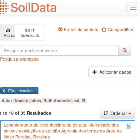
Ir
Alt
para
na
o
conteúdo
principal
E-mail de contato
Compartilhar
9,371
Métricas
Downloads
Pesquisa avançada
Adicionar dados
Filtrar resultados
Autor (Nome):
Johas, Ruth Andrade Leal
1 to 10 of 35 Resultados
Ordenar
Levantamento de reconhecimento de alta intensidade dos
solos e avaliação da aptidão Agrícola das terras da Área de
Novo Paraíso, Roraima