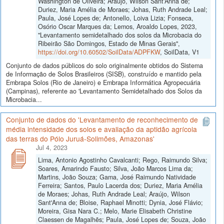
Washington de Oliveira; Araújo, Wilson Sant'Anna de;
Duriez, Maria Amélia de Moraes; Johas, Ruth Andrade Leal;
Paula, José Lopes de; Antonello, Loiva Lizia; Fonseca,
Osório Oscar Marques da; Lemos, Aroaldo Lopes, 2023,
"Levantamento semidetalhado dos solos da Microbacia do
Ribeirão São Domingos, Estado de Minas Gerais",
https://doi.org/10.60502/SoilData/ADPFKW
, SoilData, V1
Conjunto de dados públicos do solo originalmente obtidos do Sistema
de Informação de Solos Brasileiros (SISB), construído e mantido pela
Embrapa Solos (Rio de Janeiro) e Embrapa Informática Agropecuária
(Campinas), referente ao 'Levantamento Semidetalhado dos Solos da
Microbacia...
Conjunto de dados do 'Levantamento de reconhecimento de
média intensidade dos solos e avaliação da aptidão agrícola
das terras do Pólo Juruá-Solimões, Amazonas'
Jul 4, 2023
Lima, Antonio Agostinho Cavalcanti; Rego, Raimundo Silva;
Soares, Amarindo Fausto; Silva, João Marcos Lima da;
Martins, João Souza; Gama, José Raimundo Natividade
Ferreira; Santos, Paulo Lacerda dos; Duriez, Maria Amélia
de Moraes; Johas, Ruth Andrade Leal; Araújo, Wilson
Sant'Anna de; Bloise, Raphael Minotti; Dynia, José Flávio;
Moreira, Gisa Nara C.; Melo, Marie Elisabeth Christine
Claessen de Magalhẽs; Paula, José Lopes de; Souza, João