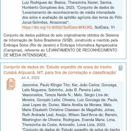
Luiz Rodrigues de; Bastos, Therezinha Xavier; Santos,
Humberto Gonçalves dos, 2023, "Conjunto de dados do
'Levantamento de reconhecimento de média intensidade
dos solos e avaliação da aptidão agrícola das terras do Pólo
Juruá-Solimões, Amazonas'",
https://doi.org/10.60502/SoilData/8KKUKS
, SoilData, V1
Conjunto de dados públicos do solo originalmente obtidos do Sistema
de Informação de Solos Brasileiros (SISB), construído e mantido pela
Embrapa Solos (Rio de Janeiro) e Embrapa Informática Agropecuária
(Campinas), referente ao 'LEVANTAMENTO DE RECONHECIMENTO
DE MÉDIA INTENSIDADE...
Conjunto de dados do 'Estudo expedito de solos do trecho
Cuiabá-Aripuanã, MT, para fins de correlação e classificação'
Jul 4, 2023
Jacomine, Paulo Klinger Tito; Ker, João Carlos; Gonzaga,
Lelis Nogueira; Sobrinho, João B. Pereira Leite;
Vasconcelos, Tereza Neide N.; Melo, Sérgio Lins de;
Moreira, Gonçalo Leite; Oliveira, Luiz Gonzaga de; Paula,
José Lopes de; Duriez, Maria Amélia de Moraes; Melo,
Marie Elisabeth Christine Claessen de Magalhẽs; Johas,
Ruth Andrade Leal; Araújo, Wilson Sant'Anna de; Barreto,
Washington de Oliveira; Rodrigues, Evanda Maria; Lima,
Therezinha da Costa; Antonello, Loiva Lizia, 2023,
"Conjunto de dados do 'Estudo expedito de solos do trecho