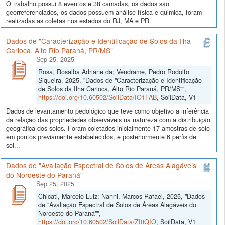
O trabalho possui 8 eventos e 38 camadas, os dados são
georreferenciados, os dados possuem análise física e quimica, foram
realizadas as coletas nos estados do RJ, MA e PR.
Dados de "Caracterização e Identificação de Solos da Ilha
Carioca, Alto Rio Paraná, PR/MS"
Sep 25, 2025
Rosa, Rosalba Adriane da; Vendrame, Pedro Rodolfo
Siqueira, 2025, "Dados de "Caracterização e Identificação
de Solos da Ilha Carioca, Alto Rio Paraná, PR/MS"",
https://doi.org/10.60502/SoilData/IO1FAB
, SoilData, V1
Dados de levantamento pedológico que teve como objetivo a inferência
da relação das propriedades observáveis na natureza com a distribuição
geográfica dos solos. Foram coletados inicialmente 17 amostras de solo
em pontos previamente estabelecidos, e posteriormente 6 perfis de
sol...
Dados de "Avaliação Espectral de Solos de Áreas Alagáveis
do Noroeste do Paraná"
Sep 25, 2025
Chicati, Marcelo Luiz; Nanni, Marcos Rafael, 2025, "Dados
de "Avaliação Espectral de Solos de Áreas Alagáveis do
Noroeste do Paraná"",
https://doi.org/10.60502/SoilData/ZI0QIO
, SoilData, V1