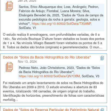
Jan 24, 2025
Santos, Erico Albuquerque dos; Loss, Arcângelo; Pedron,
Fabrício de Aráujo; Florisbal, Luana Moreira; Silva,
Elisângela Benedet da, 2025, "Dados de "Guia de campo da
excursão pedológica da rocha à garrafa: geologia, solos e
vinhos"",
https://doi.org/10.60502/SoilData/TX5ANP
,
SoilData, V1
O estudo realiza 8 amostragens, com profundidades variadas, de 0 a
140+. Na vinícola Boutique D’alture foram visitados os locais dos pontos
de 1 a 4. Na vinícola Villagio Bassetti foram visitados os pontos de 5 a
8. Todos os dados são brutos (originais) e georreferenciados. O mun...
Dados de "Solos da Bacia Hidrográfica do Rio Uberaba"
Nov 13, 2024
Pedroso Neto, João Chrisóstomo, 2023, "Dados de "Solos
da Bacia Hidrográfica do Rio Uberaba"",
https://doi.org/10.60502/SoilData/QN7OBM
, SoilData, V3
Foi realizado um amplo levantamento de solos na Bacia Hidrográfica do
Rio Uberaba em 2009 e 2010. O estudo envolveu a abertura de 83
eventos, totalizando 166 camadas, de origem original do trabalho.
Identificação de horizontes, preenchimento de fichas com características
morfológ...
Dados de "Solos da Reserva Particular do Patrimônio Natural