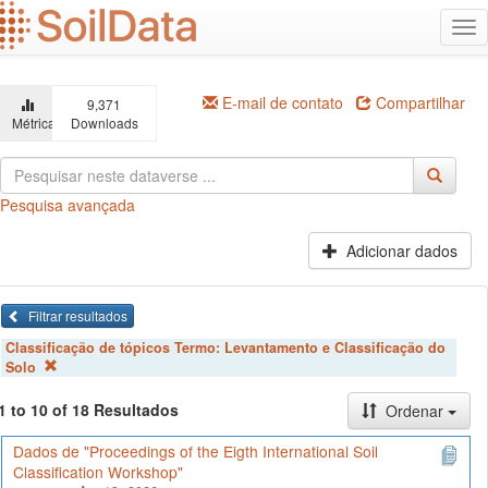
Ir
Alt
para
na
o
conteúdo
principal
E-mail de contato
Compartilhar
9,371
Métricas
Downloads
Pesquisa avançada
Adicionar dados
Filtrar resultados
Classificação de tópicos Termo:
Levantamento e Classificação do
Solo
1 to 10 of 18 Resultados
Ordenar
Dados de "Proceedings of the Eigth International Soil
Classification Workshop"