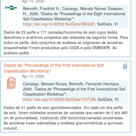
Apr 13, 2026
Beinroth, Friedrich H.; Camargo, Marcelo Nunes; Eswaran,
H., 2026, "Dados de "Proceedings of the Eigth International
Soil Classification Workshop"",
https://doi.org/10.60502/SoilData/BAGI6F
, SoilData, V1
Dados de 23 perfis e 171 camadas/horizontes de solo cujos dados
descritivos e analíticos completos são relatados da seguinte forma. Para
todos os perfis, dois conjuntos de análises se originaram de amostras
emparelhadas Foram produzidos pelo USDA e pela EMBRAPA. As
análises padrã...
Dados de "Proceedings of the First International Soil
Classification Workshop"
Apr 13, 2026
Camargo, Marcelo Nunes; Beinroth, Fernando Henrique,
2026, "Dados de "Proceedings of the First International Soil
Classification Workshop"",
https://doi.org/10.60502/SoilData/76VTJW
, SoilData, V1
Dados de 31 perfis de solo georreferenciados. Em cada um dos perfis
de solo, foram coletadas amostras de camadas que variam de 0 até 460
cm de profundidade, totalizando 208 horizontes/camadas amostradas.
As amostras foram submetidas a análises granulométricas e químicas,
incluind...