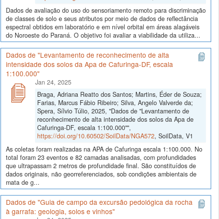
Dados de avaliação do uso do sensoriamento remoto para discriminação
de classes de solo e seus atributos por meio de dados de reflectância
espectral obtidos em laboratório e em nível orbital em áreas alagáveis
do Noroeste do Paraná. O objetivo foi avaliar a viabilidade da utiliza...
Dados de "Levantamento de reconhecimento de alta
intensidade dos solos da Apa de Cafuringa-DF, escala
1:100.000"
Jan 24, 2025
Braga, Adriana Reatto dos Santos; Martins, Éder de Souza;
Farias, Marcus Fábio Ribeiro; Silva, Angelo Valverde da;
Spera, Sílvio Túlio, 2025, "Dados de "Levantamento de
reconhecimento de alta intensidade dos solos da Apa de
Cafuringa-DF, escala 1:100.000"",
https://doi.org/10.60502/SoilData/NGA572
, SoilData, V1
As coletas foram realizadas na APA de Cafuringa escala 1:100.000. No
total foram 23 eventos e 82 camadas analisadas, com profundidades
que ultrapassam 2 metros de profundidade final. São constituídos de
dados originais, não georreferenciados, sob condições ambientais de
mata de g...
Dados de "Guia de campo da excursão pedológica da rocha
à garrafa: geologia, solos e vinhos"