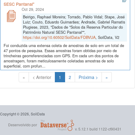
SESC Pantanal"
Oct 29, 2024
Beirigo, Raphael Moreira; Torrado, Pablo Vidal; Stape, José
Luiz; Couto, Eduardo Guimarães; Andrade, Gabriel Ramatis
Plugiese, 2023, "Dados de "Solos da Reserva Particular do
Patrimônio Natural SESC Pantanal"",
https://doi.org/10.60502/SoilData/FDBVUA
, SoilData, V2
Foi conduzida uma extensa coleta de amostras de solo em um total de
47 pontos de pesquisa. Essas amostras foram obtidas por meio de
trincheiras georreferenciadas com GPS. Em cada um dos pontos de
amostragem, foram meticulosamente coletadas amostras de solo
superficial, com profun...
(Atual)
«
< Anterior
1
2
Próxima >
»
Copyright © 2026, SoilData
Desenvolvido por
v. 5.12.1 build 1122-cf90431