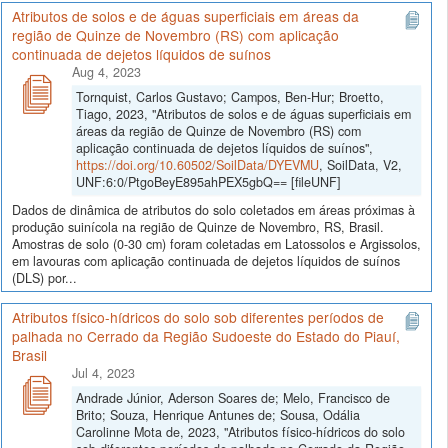
Atributos de solos e de águas superficiais em áreas da
região de Quinze de Novembro (RS) com aplicação
continuada de dejetos líquidos de suínos
Aug 4, 2023
Tornquist, Carlos Gustavo; Campos, Ben-Hur; Broetto,
Tiago, 2023, "Atributos de solos e de águas superficiais em
áreas da região de Quinze de Novembro (RS) com
aplicação continuada de dejetos líquidos de suínos",
https://doi.org/10.60502/SoilData/DYEVMU
, SoilData, V2,
UNF:6:0/PtgoBeyE895ahPEX5gbQ== [fileUNF]
Dados de dinâmica de atributos do solo coletados em áreas próximas à
produção suinícola na região de Quinze de Novembro, RS, Brasil.
Amostras de solo (0-30 cm) foram coletadas em Latossolos e Argissolos,
em lavouras com aplicação continuada de dejetos líquidos de suínos
(DLS) por...
Atributos físico-hídricos do solo sob diferentes períodos de
palhada no Cerrado da Região Sudoeste do Estado do Piauí,
Brasil
Jul 4, 2023
Andrade Júnior, Aderson Soares de; Melo, Francisco de
Brito; Souza, Henrique Antunes de; Sousa, Odália
Carolinne Mota de, 2023, "Atributos físico-hídricos do solo