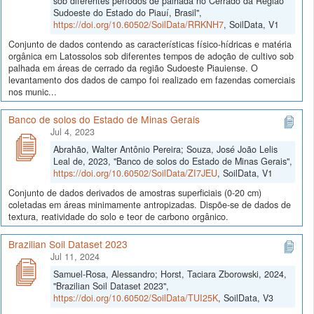
sob diferentes períodos de palhada no Cerrado da Região
Sudoeste do Estado do Piauí, Brasil",
https://doi.org/10.60502/SoilData/RRKNH7
, SoilData, V1
Conjunto de dados contendo as características físico-hídricas e matéria
orgânica em Latossolos sob diferentes tempos de adoção de cultivo sob
palhada em áreas de cerrado da região Sudoeste Piauiense. O
levantamento dos dados de campo foi realizado em fazendas comerciais
nos munic...
Banco de solos do Estado de Minas Gerais
Jul 4, 2023
Abrahão, Walter Antônio Pereira; Souza, José João Lelis
Leal de, 2023, "Banco de solos do Estado de Minas Gerais",
https://doi.org/10.60502/SoilData/ZI7JEU
, SoilData, V1
Conjunto de dados derivados de amostras superficiais (0-20 cm)
coletadas em áreas minimamente antropizadas. Dispõe-se de dados de
textura, reatividade do solo e teor de carbono orgânico.
Brazilian Soil Dataset 2023
Jul 11, 2024
Samuel-Rosa, Alessandro; Horst, Taciara Zborowski, 2024,
"Brazilian Soil Dataset 2023",
https://doi.org/10.60502/SoilData/TUI25K
, SoilData, V3