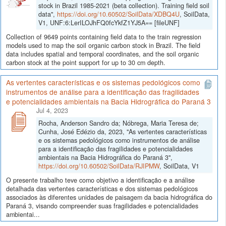
stock in Brazil 1985-2021 (beta collection). Training field soil
data",
https://doi.org/10.60502/SoilData/XDBQ4U
, SoilData,
V1, UNF:6:LerILOJhFQ0fcYkfZ1YJ5A== [fileUNF]
Collection of 9649 points containing field data to the train regression
models used to map the soil organic carbon stock in Brazil. The field
data includes spatial and temporal coordinates, and the soil organic
carbon stock at the point support for up to 30 cm depth.
As vertentes características e os sistemas pedológicos como
instrumentos de análise para a identificação das fragilidades
e potencialidades ambientais na Bacia Hidrográfica do Paraná 3
Jul 4, 2023
Rocha, Anderson Sandro da; Nóbrega, Maria Teresa de;
Cunha, José Edézio da, 2023, "As vertentes características
e os sistemas pedológicos como instrumentos de análise
para a identificação das fragilidades e potencialidades
ambientais na Bacia Hidrográfica do Paraná 3",
https://doi.org/10.60502/SoilData/RJIPMW
, SoilData, V1
O presente trabalho teve como objetivo a identificação e a análise
detalhada das vertentes características e dos sistemas pedológicos
associados às diferentes unidades de paisagem da bacia hidrográfica do
Paraná 3, visando compreender suas fragilidades e potencialidades
ambientai...