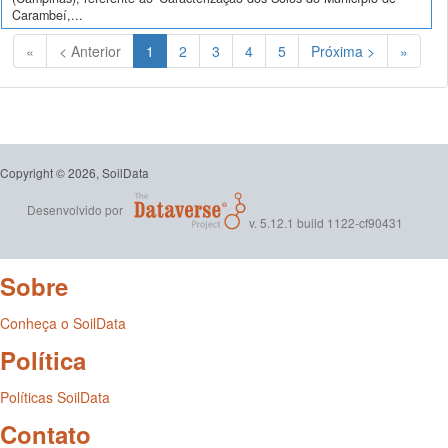
Carambeí,...
(Atual)
«
< Anterior
1
2
3
4
5
Próxima >
»
Copyright © 2026, SoilData
Desenvolvido por
v. 5.12.1 build 1122-cf90431
Sobre
Conheça o SoilData
Política
Políticas SoilData
Contato