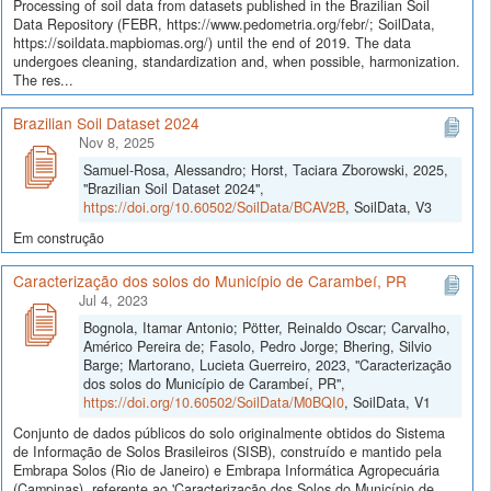
Processing of soil data from datasets published in the Brazilian Soil
Data Repository (FEBR, https://www.pedometria.org/febr/; SoilData,
https://soildata.mapbiomas.org/) until the end of 2019. The data
undergoes cleaning, standardization and, when possible, harmonization.
The res...
Brazilian Soil Dataset 2024
Nov 8, 2025
Samuel-Rosa, Alessandro; Horst, Taciara Zborowski, 2025,
"Brazilian Soil Dataset 2024",
https://doi.org/10.60502/SoilData/BCAV2B
, SoilData, V3
Em construção
Caracterização dos solos do Município de Carambeí, PR
Jul 4, 2023
Bognola, Itamar Antonio; Pötter, Reinaldo Oscar; Carvalho,
Américo Pereira de; Fasolo, Pedro Jorge; Bhering, Silvio
Barge; Martorano, Lucieta Guerreiro, 2023, "Caracterização
dos solos do Município de Carambeí, PR",
https://doi.org/10.60502/SoilData/M0BQI0
, SoilData, V1
Conjunto de dados públicos do solo originalmente obtidos do Sistema
de Informação de Solos Brasileiros (SISB), construído e mantido pela
Embrapa Solos (Rio de Janeiro) e Embrapa Informática Agropecuária
(Campinas), referente ao 'Caracterização dos Solos do Município de