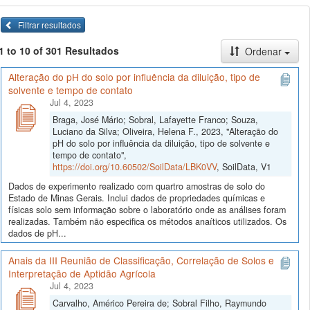
Filtrar resultados
1 to 10 of 301 Resultados
Ordenar
Alteração do pH do solo por influência da diluição, tipo de
solvente e tempo de contato
Jul 4, 2023
Braga, José Mário; Sobral, Lafayette Franco; Souza,
Luciano da Silva; Oliveira, Helena F., 2023, "Alteração do
pH do solo por influência da diluição, tipo de solvente e
tempo de contato",
https://doi.org/10.60502/SoilData/LBK0VV
, SoilData, V1
Dados de experimento realizado com quartro amostras de solo do
Estado de Minas Gerais. Inclui dados de propriedades químicas e
físicas solo sem informação sobre o laboratório onde as análises foram
realizadas. Também não especifica os métodos anaíticos utilizados. Os
dados de pH...
Anais da III Reunião de Classificação, Correlação de Solos e
Interpretação de Aptidão Agrícola
Jul 4, 2023
Carvalho, Américo Pereira de; Sobral Filho, Raymundo