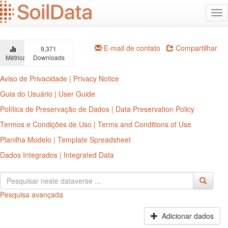
Ir
Alt
para
na
o
conteúdo
principal
E-mail de contato
Compartilhar
9,371
Métricas
Downloads
Aviso de Privacidade | Privacy Notice
Guia do Usuário | User Guide
Política de Preservação de Dados | Data Preservation Policy
Termos e Condições de Uso | Terms and Conditions of Use
Planilha Modelo | Template Spreadsheet
Dados Integrados | Integrated Data
Pesquisa avançada
Adicionar dados