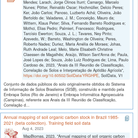
Mendes; Larach, Jorge Olmos Iturri; Camargo, Marcelo
Nunes; Pötter, Reinaldo Oscar; Hochmüller, Delcio Peres;
Ker, João Carlos; Panoso, Luzberto Achá; Oliveira, João
Bertoldo de; Valadares, J. M.; Conceição, Mauro da;
Wittern, Klaus Peter; Silva, Fernando Barreto Rodrigues e;
Mothci, Elias Pedro; Palmieri, Francesco; Rodrigues,
Tarcísio Ewerton; Souza, J. L.; Tavares, Ney Pinto;
Azevedo, W.; Barreto, Washington de Oliveira; Peres,
Roberto Nades; Duriez, Maria Amélia de Moraes; Johas,
Ruth Andrade Leal; Melo, Marie Elisabeth Christine
Claessen de Magalhẽs; Araújo, Wilson Sant'Anna de; Paula,
José Lopes de; Souza, João Luiz Rodrigues de; Lima, Paulo
Cardoso de, 2023, "Anais da III Reunião de Classificação,
Correlação de Solos e Interpretação de Aptidão Agrícola",
https://doi.org/10.60502/SoilData/YRGHPE
, SoilData, V1
Conjunto de dados públicos do solo originalmente obtidos do Sistema
de Informação de Solos Brasileiros (SISB), construído e mantido pela
Embrapa Solos (Rio de Janeiro) e Embrapa Informática Agropecuária
(Campinas), referente aos Anais da III Reunião de Classificação,
Correlação d...
Annual mapping of soil organic carbon stock in Brazil 1985-
2021 (beta collection). Training field soil data
Aug 4, 2023
MapBiomas, 2023, "Annual mapping of soil organic carbon