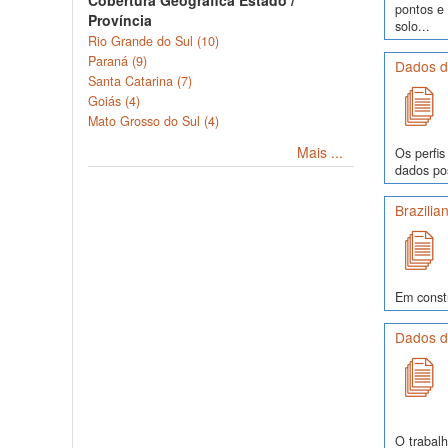
Cobertura Geográfica Estado /
pontos e
Província
solo...
Rio Grande do Sul (10)
Paraná (9)
Dados de
Santa Catarina (7)
Goiás (4)
Mato Grosso do Sul (4)
Mais ...
Os perfis
dados pos
Brazilia
Em const
Dados de
O trabalh