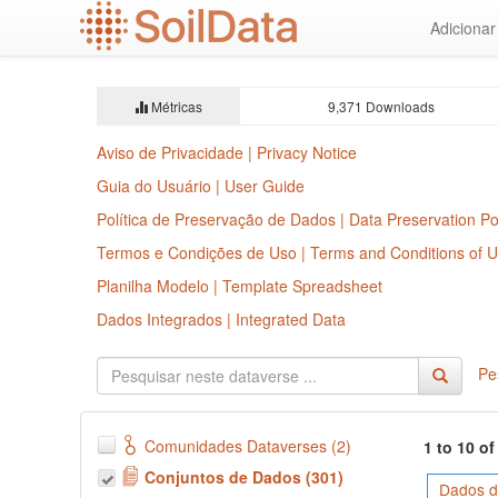
Ir
Adiciona
para
o
conteúdo
principal
Métricas
9,371 Downloads
Aviso de Privacidade | Privacy Notice
Guia do Usuário | User Guide
Política de Preservação de Dados | Data Preservation Po
Termos e Condições de Uso | Terms and Conditions of 
Planilha Modelo | Template Spreadsheet
Dados Integrados | Integrated Data
Pe
Comunidades Dataverses (2)
1 to 10 o
Conjuntos de Dados (301)
Dados d