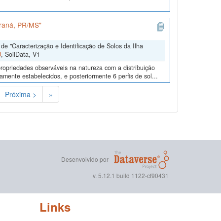
araná, PR/MS"
e "Caracterização e Identificação de Solos da Ilha
B
, SoilData, V1
ropriedades observáveis na natureza com a distribuição
mente estabelecidos, e posteriormente 6 perfis de sol...
Próxima >
»
Desenvolvido por
v. 5.12.1 build 1122-cf90431
Links