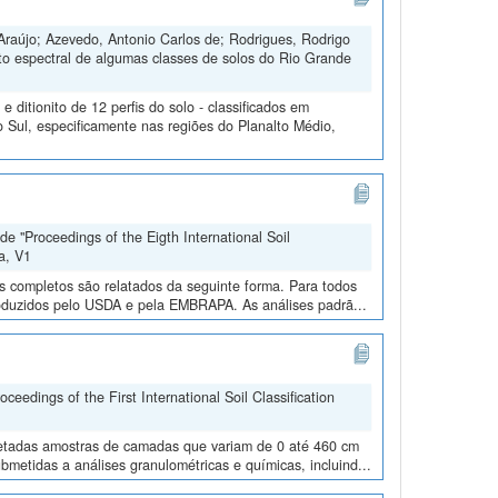
Araújo; Azevedo, Antonio Carlos de; Rodrigues, Rodrigo
to espectral de algumas classes de solos do Rio Grande
ditionito de 12 perfis do solo - classificados em
 Sul, especificamente nas regiões do Planalto Médio,
e "Proceedings of the Eigth International Soil
a, V1
os completos são relatados da seguinte forma. Para todos
roduzidos pelo USDA e pela EMBRAPA. As análises padrã...
edings of the First International Soil Classification
oletadas amostras de camadas que variam de 0 até 460 cm
metidas a análises granulométricas e químicas, incluind...