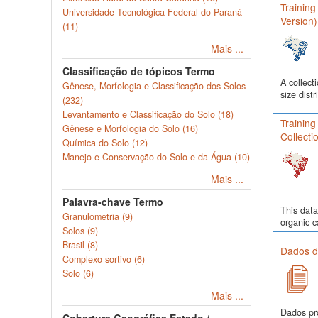
Training
Universidade Tecnológica Federal do Paraná
Version)
(11)
Mais ...
Classificação de tópicos Termo
A collect
Gênese, Morfologia e Classificação dos Solos
size dist
(232)
Levantamento e Classificação do Solo (18)
Training
Gênese e Morfologia do Solo (16)
Collecti
Química do Solo (12)
Manejo e Conservação do Solo e da Água (10)
Mais ...
Palavra-chave Termo
This data
Granulometria (9)
organic c
Solos (9)
Brasil (8)
Dados de
Complexo sortivo (6)
Solo (6)
Mais ...
Dados pr