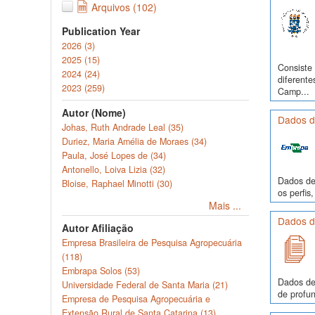
Arquivos (102)
Publication Year
2026 (3)
2025 (15)
Consiste 
2024 (24)
diferente
2023 (259)
Camp...
Autor (Nome)
Dados de
Johas, Ruth Andrade Leal (35)
Duriez, Maria Amélia de Moraes (34)
Paula, José Lopes de (34)
Antonello, Loiva Lizia (32)
Dados de 
Bloise, Raphael Minotti (30)
os perfi
Mais ...
Dados de
Autor Afiliação
Empresa Brasileira de Pesquisa Agropecuária
(118)
Embrapa Solos (53)
Dados de
Universidade Federal de Santa Maria (21)
de profun
Empresa de Pesquisa Agropecuária e
Extensão Rural de Santa Catarina (13)