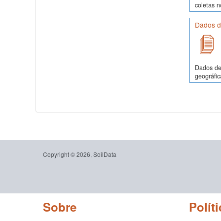
coletas 
Dados de
Dados de 
geográfic
Copyright © 2026, SoilData
Sobre
Políti