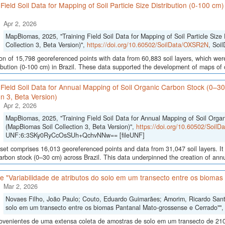
 Field Soil Data for Mapping of Soil Particle Size Distribution (0-100 cm
Apr 2, 2026
MapBiomas, 2025, "Training Field Soil Data for Mapping of Soil Particle Size 
Collection 3, Beta Version)",
https://doi.org/10.60502/SoilData/OXSR2N
, Soi
ion of 15,798 georeferenced points with data from 60,883 soil layers, which were
ribution (0-100 cm) in Brazil. These data supported the development of maps of c
 Field Soil Data for Annual Mapping of Soil Organic Carbon Stock (0–3
on 3, Beta Version)
Apr 2, 2026
MapBiomas, 2025, "Training Field Soil Data for Annual Mapping of Soil Orga
(MapBiomas Soil Collection 3, Beta Version)",
https://doi.org/10.60502/Soil
UNF:6:3SKy0RyCcOsSUh+QchvNNw== [fileUNF]
set comprises 16,013 georeferenced points and data from 31,047 soil layers. It 
arbon stock (0–30 cm) across Brazil. This data underpinned the creation of annua
 "Variabilidade de atributos do solo em um transecto entre os bioma
Mar 2, 2026
Novaes Filho, João Paulo; Couto, Eduardo Guimarães; Amorim, Ricardo Santos
solo em um transecto entre os biomas Pantanal Mato-grossense e Cerrado""
ovenientes de uma extensa coleta de amostras de solo em um transecto de 210