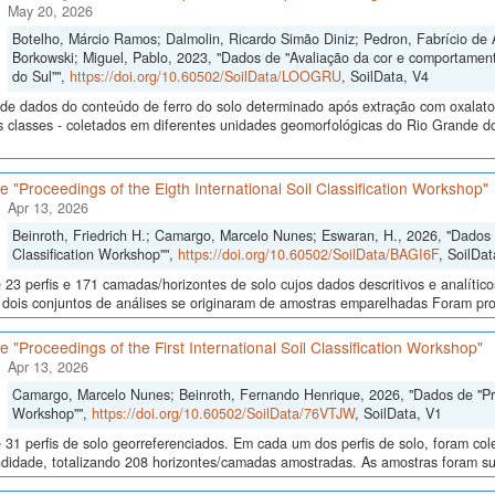
May 20, 2026
Botelho, Márcio Ramos; Dalmolin, Ricardo Simão Diniz; Pedron, Fabrício de 
Borkowski; Miguel, Pablo, 2023, "Dados de "Avaliação da cor e comportamen
do Sul"",
https://doi.org/10.60502/SoilData/LOOGRU
, SoilData, V4
de dados do conteúdo de ferro do solo determinado após extração com oxalato e 
s classes - coletados em diferentes unidades geomorfológicas do Rio Grande do
 "Proceedings of the Eigth International Soil Classification Workshop"
Apr 13, 2026
Beinroth, Friedrich H.; Camargo, Marcelo Nunes; Eswaran, H., 2026, "Dados d
Classification Workshop"",
https://doi.org/10.60502/SoilData/BAGI6F
, SoilDat
23 perfis e 171 camadas/horizontes de solo cujos dados descritivos e analític
s, dois conjuntos de análises se originaram de amostras emparelhadas Foram p
 "Proceedings of the First International Soil Classification Workshop"
Apr 13, 2026
Camargo, Marcelo Nunes; Beinroth, Fernando Henrique, 2026, "Dados de "Proce
Workshop"",
https://doi.org/10.60502/SoilData/76VTJW
, SoilData, V1
 31 perfis de solo georreferenciados. Em cada um dos perfis de solo, foram c
didade, totalizando 208 horizontes/camadas amostradas. As amostras foram sub