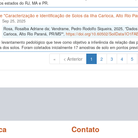
nos estados do RJ, MA e PR.
 "Caracterização e Identificação de Solos da Ilha Carioca, Alto Rio P
Sep 25, 2025
Rosa, Rosalba Adriane da; Vendrame, Pedro Rodolfo Siqueira, 2025, "Dados d
Carioca, Alto Rio Paraná, PR/MS"",
https://doi.org/10.60502/SoilData/IO1FA
levantamento pedológico que teve como objetivo a inferência da relação das p
a dos solos. Foram coletados inicialmente 17 amostras de solo em pontos previa
(Atual)
«
< Anterior
1
2
3
4
5
ca
Contato