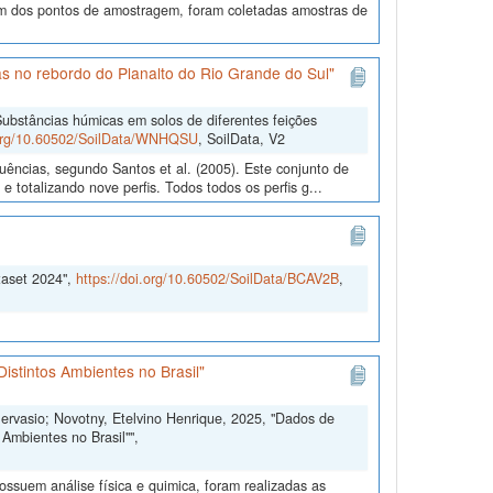
 dos pontos de amostragem, foram coletadas amostras de
s no rebordo do Planalto do Rio Grande do Sul"
ubstâncias húmicas em solos de diferentes feições
.org/10.60502/SoilData/WNHQSU
, SoilData, V2
uências, segundo Santos et al. (2005). Este conjunto de
 totalizando nove perfis. Todos todos os perfis g...
taset 2024",
https://doi.org/10.60502/SoilData/BCAV2B
,
istintos Ambientes no Brasil"
Gervasio; Novotny, Etelvino Henrique, 2025, "Dados de
Ambientes no Brasil"",
ssuem análise física e quimica, foram realizadas as