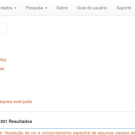
r dados
Pesquisa
Sobre
Guia do usuário
Suporte
licy
Use
squisa avançada
f 301 Resultados
e "Avaliação da cor e comportamento espectral de algumas classes de