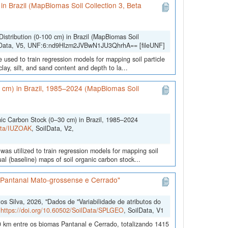
) in Brazil (MapBiomas Soil Collection 3, Beta
Distribution (0-100 cm) in Brazil (MapBiomas Soil
lData, V5, UNF:6:nd9Hlzm2JVBwN1JU3QhrhA== [fileUNF]
 used to train regression models for mapping soil particle
lay, silt, and sand content and depth to la...
0 cm) in Brazil, 1985–2024 (MapBiomas Soil
nic Carbon Stock (0–30 cm) in Brazil, 1985–2024
Data/IUZOAK
, SoilData, V2,
was utilized to train regression models for mapping soil
l (baseline) maps of soil organic carbon stock...
s Pantanal Mato-grossense e Cerrado"
 Silva, 2026, "Dados de "Variabilidade de atributos do
,
https://doi.org/10.60502/SoilData/SPLGEO
, SoilData, V1
 km entre os biomas Pantanal e Cerrado, totalizando 1415