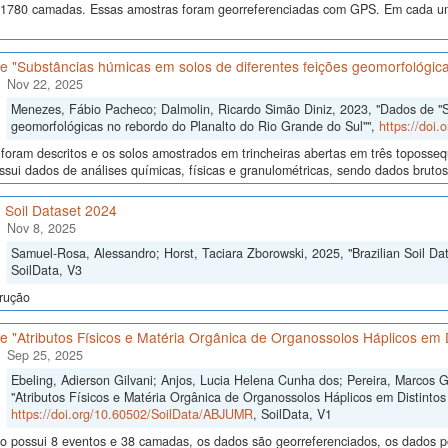
 1780 camadas. Essas amostras foram georreferenciadas com GPS. Em cada um
 "Substâncias húmicas em solos de diferentes feições geomorfológica
Nov 22, 2025
Menezes, Fábio Pacheco; Dalmolin, Ricardo Simão Diniz, 2023, "Dados de "S
geomorfológicas no rebordo do Planalto do Rio Grande do Sul"",
https://doi
 foram descritos e os solos amostrados em trincheiras abertas em três toposseq
sui dados de análises químicas, físicas e granulométricas, sendo dados brutos e
n Soil Dataset 2024
Nov 8, 2025
Samuel-Rosa, Alessandro; Horst, Taciara Zborowski, 2025, "Brazilian Soil Da
SoilData, V3
rução
 "Atributos Físicos e Matéria Orgânica de Organossolos Háplicos em D
Sep 25, 2025
Ebeling, Adierson Gilvani; Anjos, Lucia Helena Cunha dos; Pereira, Marcos 
"Atributos Físicos e Matéria Orgânica de Organossolos Háplicos em Distintos 
https://doi.org/10.60502/SoilData/ABJUMR
, SoilData, V1
o possui 8 eventos e 38 camadas, os dados são georreferenciados, os dados po