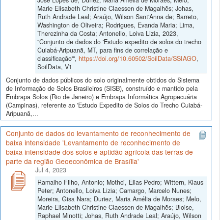
Marie Elisabeth Christine Claessen de Magalhẽs; Johas,
Ruth Andrade Leal; Araújo, Wilson Sant'Anna de; Barreto,
Washington de Oliveira; Rodrigues, Evanda Maria; Lima,
Therezinha da Costa; Antonello, Loiva Lizia, 2023,
"Conjunto de dados do 'Estudo expedito de solos do trecho
Cuiabá-Aripuanã, MT, para fins de correlação e
classificação'",
https://doi.org/10.60502/SoilData/SSIAGO
,
SoilData, V1
Conjunto de dados públicos do solo originalmente obtidos do Sistema
de Informação de Solos Brasileiros (SISB), construído e mantido pela
Embrapa Solos (Rio de Janeiro) e Embrapa Informática Agropecuária
(Campinas), referente ao 'Estudo Expedito de Solos do Trecho Cuiabá-
Aripuanã,...
Conjunto de dados do levantamento de reconhecimento de
baixa intensidade 'Levantamento de reconhecimento de
baixa intensidade dos solos e aptidão agrícola das terras de
parte da região Geoeconômica de Brasília'
Jul 4, 2023
Ramalho Filho, Antonio; Mothci, Elias Pedro; Wittern, Klaus
Peter; Antonello, Loiva Lizia; Camargo, Marcelo Nunes;
Moreira, Gisa Nara; Duriez, Maria Amélia de Moraes; Melo,
Marie Elisabeth Christine Claessen de Magalhẽs; Bloise,
Raphael Minotti; Johas, Ruth Andrade Leal; Araújo, Wilson