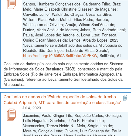
Santos, Humberto Gonçalves dos; Calderano Filho, Braz;
Melo, Marie Elisabeth Christine Claessen de Magalhẽs;
Carvalho Júnior, Waldir de; Chagas, César da Silva;
Wittern, Klaus Peter; Mothci, Elias Pedro; Barreto,
Washington de Oliveira; Araújo, Wilson Sant'Anna de;
Duriez, Maria Amélia de Moraes; Johas, Ruth Andrade Leal;
Paula, José Lopes de; Antonello, Loiva Lizia; Fonseca,
Osório Oscar Marques da; Lemos, Aroaldo Lopes, 2023,
"Levantamento semidetalhado dos solos da Microbacia do
Ribeirão São Domingos, Estado de Minas Gerais",
https://doi.org/10.60502/SoilData/ADPFKW
, SoilData, V1
Conjunto de dados públicos do solo originalmente obtidos do Sistema
de Informação de Solos Brasileiros (SISB), construído e mantido pela
Embrapa Solos (Rio de Janeiro) e Embrapa Informática Agropecuária
(Campinas), referente ao 'Levantamento Semidetalhado dos Solos da
Microbacia...
Conjunto de dados do 'Estudo expedito de solos do trecho
Cuiabá-Aripuanã, MT, para fins de correlação e classificação'
Jul 4, 2023
Jacomine, Paulo Klinger Tito; Ker, João Carlos; Gonzaga,
Lelis Nogueira; Sobrinho, João B. Pereira Leite;
Vasconcelos, Tereza Neide N.; Melo, Sérgio Lins de;
Moreira, Gonçalo Leite; Oliveira, Luiz Gonzaga de; Paula,
José Lopes de; Duriez, Maria Amélia de Moraes; Melo,