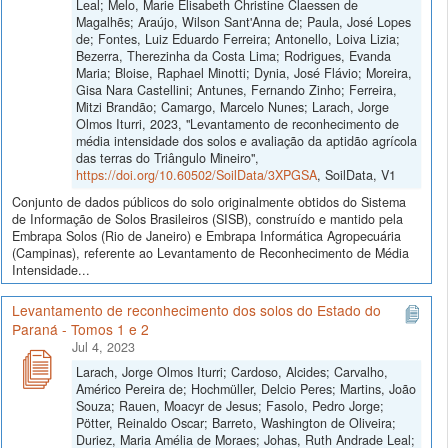
Leal; Melo, Marie Elisabeth Christine Claessen de
Magalhẽs; Araújo, Wilson Sant'Anna de; Paula, José Lopes
de; Fontes, Luiz Eduardo Ferreira; Antonello, Loiva Lizia;
Bezerra, Therezinha da Costa Lima; Rodrigues, Evanda
Maria; Bloise, Raphael Minotti; Dynia, José Flávio; Moreira,
Gisa Nara Castellini; Antunes, Fernando Zinho; Ferreira,
Mitzi Brandão; Camargo, Marcelo Nunes; Larach, Jorge
Olmos Iturri, 2023, "Levantamento de reconhecimento de
média intensidade dos solos e avaliação da aptidão agrícola
das terras do Triângulo Mineiro",
https://doi.org/10.60502/SoilData/3XPGSA
, SoilData, V1
Conjunto de dados públicos do solo originalmente obtidos do Sistema
de Informação de Solos Brasileiros (SISB), construído e mantido pela
Embrapa Solos (Rio de Janeiro) e Embrapa Informática Agropecuária
(Campinas), referente ao Levantamento de Reconhecimento de Média
Intensidade...
Levantamento de reconhecimento dos solos do Estado do
Paraná - Tomos 1 e 2
Jul 4, 2023
Larach, Jorge Olmos Iturri; Cardoso, Alcides; Carvalho,
Américo Pereira de; Hochmüller, Delcio Peres; Martins, João
Souza; Rauen, Moacyr de Jesus; Fasolo, Pedro Jorge;
Pötter, Reinaldo Oscar; Barreto, Washington de Oliveira;
Duriez, Maria Amélia de Moraes; Johas, Ruth Andrade Leal;