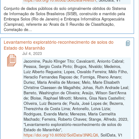
Conjunto de dados públicos do solo originalmente obtidos do Sistema
de Informação de Solos Brasileiros (SISB), construído e mantido pela
Embrapa Solos (Rio de Janeiro) e Embrapa Informática Agropecuária
(Campinas), referente ao 'Anais da II Reunião de Classificação,
Correlação de...
Levantamento exploratório-reconhecimento de solos do
Estado do Maranhão
Jul 4, 2023
Jacomine, Paulo Klinger Tito; Cavalcanti, Anionto Cabral;
Pessoa, Sergio Costa Pinto; Brugos, Nivaldo; Medeiros,
Luiz Alberto Regueira; Lopes, Osvaldo Ferreira; Mélo Filho,
Heraclio Fernandes Raposo de; Formiga, Rheno Amaro;
Duriez, Maria Amélia de Moraes; Melo, Marie Elisabeth
Christine Claessen de Magalhẽs; Johas, Ruth Andrade Leal;
Barreto, Washington de Oliveira; Araújo, Wilson Sant'Anna
de; Bloise, Raphael Minotti; Moreira, Gisa Nara Castellini;
Oliveira, Luiz Bezerra de; Paula, José Lopes de; Bezerra,
Therezinha da Costa Lima; Antonello, Loiva Lizia;
Rodrigues, Evanda Maria; Menezes, Maria Carmelita
Machado; Ferreira, Roberto Chaves; Stange, Alfredo, 2023,
"Levantamento exploratório-reconhecimento de solos do
Estado do Maranhão",
https://doi.org/10.60502/SoilData/3NKLQ6
, SoilData, V1