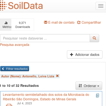
Ir
Alt
para
na
o
conteúdo
principal
E-mail de contato
Compartilhar
9,371
Métricas
Downloads
Pesquisa avançada
Adicionar dados
Filtrar resultados
Autor (Nome):
Antonello, Loiva Lizia
1 to 10 of 32 Resultados
Ordenar
Levantamento semidetalhado dos solos da Microbacia do
Ribeirão São Domingos, Estado de Minas Gerais
Jul 4, 2023