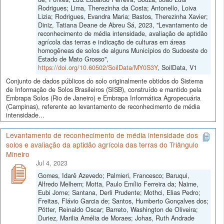
Rodrigues; Lima, Therezinha da Costa; Antonello, Loiva
Lizia; Rodrigues, Evandra Maria; Bastos, Therezinha Xavier;
Diniz, Tatiana Deane de Abreu Sá, 2023, "Levantamento de
reconhecimento de média intensidade, avaliação de aptidão
agrícola das terras e indicação de culturas em áreas
homogêneas de solos de alguns Municípios do Sudoeste do
Estado de Mato Grosso",
https://doi.org/10.60502/SoilData/MY0S3Y
, SoilData, V1
Conjunto de dados públicos do solo originalmente obtidos do Sistema
de Informação de Solos Brasileiros (SISB), construído e mantido pela
Embrapa Solos (Rio de Janeiro) e Embrapa Informática Agropecuária
(Campinas), referente ao levantamento de reconhecimento de média
intensidade...
Levantamento de reconhecimento de média intensidade dos
solos e avaliação da aptidão agrícola das terras do Triângulo
Mineiro
Jul 4, 2023
Gomes, Idarê Azevedo; Palmieri, Francesco; Baruqui,
Alfredo Melhem; Motta, Paulo Emílio Ferreira da; Naime,
Eubi Jorne; Santana, Derli Prudente; Mothci, Elias Pedro;
Freitas, Flávio Garcia de; Santos, Humberto Gonçalves dos;
Pötter, Reinaldo Oscar; Barreto, Washington de Oliveira;
Duriez, Marilia Amélia de Moraes; Johas, Ruth Andrade