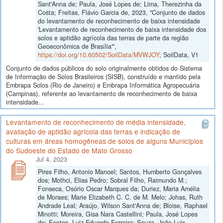
Sant'Anna de; Paula, José Lopes de; Lima, Therezinha da
Costa; Freitas, Flávio Garcia de, 2023, "Conjunto de dados
do levantamento de reconhecimento de baixa intensidade
'Levantamento de reconhecimento de baixa intensidade dos
solos e aptidão agrícola das terras de parte da região
Geoeconômica de Brasília'",
https://doi.org/10.60502/SoilData/MVWJOY
, SoilData, V1
Conjunto de dados públicos do solo originalmente obtidos do Sistema
de Informação de Solos Brasileiros (SISB), construído e mantido pela
Embrapa Solos (Rio de Janeiro) e Embrapa Informática Agropecuária
(Campinas), referente ao levantamento de reconhecimento de baixa
intensidade...
Levantamento de reconhecimento de média intensidade,
avaliação de aptidão agrícola das terras e indicação de
culturas em áreas homogêneas de solos de alguns Municípios
do Sudoeste do Estado de Mato Grosso
Jul 4, 2023
Pires Filho, Antonio Manoel; Santos, Humberto Gonçalves
dos; Mothci, Elias Pedro; Sobral Filho, Raimundo M.;
Fonseca, Osório Oscar Marques da; Duriez, Maria Amélia
de Moraes; Marie Elizabeth C. C. de M. Melo; Johas, Ruth
Andrade Leal; Araújo, Wilson Sant'Anna de; Bloise, Raphael
Minotti; Moreira, Gisa Nara Castellini; Paula, José Lopes
de; Fontes, Luiz Eduardo Ferreira; Souza, João Luis