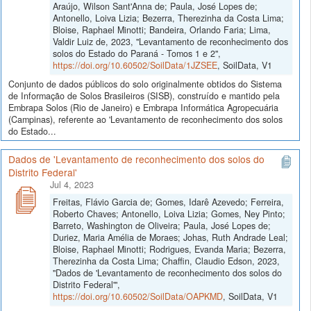
Araújo, Wilson Sant'Anna de; Paula, José Lopes de;
Antonello, Loiva Lizia; Bezerra, Therezinha da Costa Lima;
Bloise, Raphael Minotti; Bandeira, Orlando Faria; Lima,
Valdir Luiz de, 2023, "Levantamento de reconhecimento dos
solos do Estado do Paraná - Tomos 1 e 2",
https://doi.org/10.60502/SoilData/1JZSEE
, SoilData, V1
Conjunto de dados públicos do solo originalmente obtidos do Sistema
de Informação de Solos Brasileiros (SISB), construído e mantido pela
Embrapa Solos (Rio de Janeiro) e Embrapa Informática Agropecuária
(Campinas), referente ao 'Levantamento de reconhecimento dos solos
do Estado...
Dados de 'Levantamento de reconhecimento dos solos do
Distrito Federal'
Jul 4, 2023
Freitas, Flávio Garcia de; Gomes, Idarê Azevedo; Ferreira,
Roberto Chaves; Antonello, Loiva Lizia; Gomes, Ney Pinto;
Barreto, Washington de Oliveira; Paula, José Lopes de;
Duriez, Maria Amélia de Moraes; Johas, Ruth Andrade Leal;
Bloise, Raphael Minotti; Rodrigues, Evanda Maria; Bezerra,
Therezinha da Costa Lima; Chaffin, Claudio Edson, 2023,
"Dados de 'Levantamento de reconhecimento dos solos do
Distrito Federal'",
https://doi.org/10.60502/SoilData/OAPKMD
, SoilData, V1