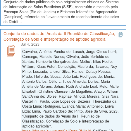
Conjunto de dados públicos do solo originalmente obtidos do Sistema
de Informação de Solos Brasileiros (SISB), construído e mantido pela
Embrapa Solos (Rio de Janeiro) e Embrapa Informática Agropecuária
(Campinas), referente ao 'Levantamento de reconhecimento dos solos
do Distrit...
Conjunto de dados do 'Anais da II Reunião de Classificação,
Correlação de Solo e Interpretação de aptidão agrícola'
Jul 4, 2023
Carvalho, Américo Pereira de; Larach, Jorge Olmos Iturri;
Camargo, Marcelo Nunes; Oliveira, João Bertoldo de;
Santos, Humberto Gonçalves dos; Mothci, Elias Pedro;
Wittern, Klaus Peter; Conceição, Mauro da; Tavares, Ney
Pinto; Louzada, Eliezer Silva; Ramos, Doracy Pessoa;
Prado, Helio do; Souza, João Luiz Rodrigues de; Moniz,
Antonio Carlos; Célio L. F. de Almeida; Duriez, Maria
Amélia de Moraes; Johas, Ruth Andrade Leal; Melo, Marie
Elisabeth Christine Claessen de Magalhẽs; Araújo, Wilson
Sant'Anna de; Bloise, Raphael Minotti; Moreira, Gisa Nara
Castellini; Paula, José Lopes de; Bezerra, Therezinha da
Costa Lima; Rodrigues, Evanda Maria; Antonello, Loiva
Lizia; Lima, Paulo Cardoso de; Pinto, José da Silva, 2023,
"Conjunto de dados do 'Anais da II Reunião de
Classificação, Correlação de Solo e Interpretação de
aptidão agrícola'",
https://doi.org/10.60502/SoilData/RNI0JY
, SoilData, V1