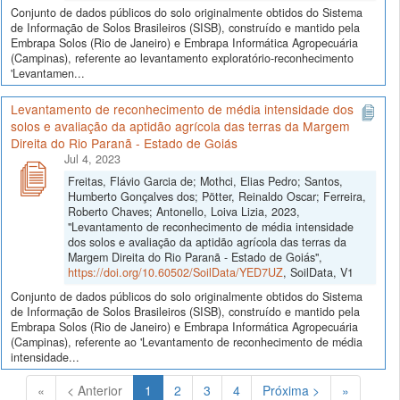
Conjunto de dados públicos do solo originalmente obtidos do Sistema
de Informação de Solos Brasileiros (SISB), construído e mantido pela
Embrapa Solos (Rio de Janeiro) e Embrapa Informática Agropecuária
(Campinas), referente ao levantamento exploratório-reconhecimento
'Levantamen...
Levantamento de reconhecimento de média intensidade dos
solos e avaliação da aptidão agrícola das terras da Margem
Direita do Rio Paranã - Estado de Goiás
Jul 4, 2023
Freitas, Flávio Garcia de; Mothci, Elias Pedro; Santos,
Humberto Gonçalves dos; Pötter, Reinaldo Oscar; Ferreira,
Roberto Chaves; Antonello, Loiva Lizia, 2023,
"Levantamento de reconhecimento de média intensidade
dos solos e avaliação da aptidão agrícola das terras da
Margem Direita do Rio Paranã - Estado de Goiás",
https://doi.org/10.60502/SoilData/YED7UZ
, SoilData, V1
Conjunto de dados públicos do solo originalmente obtidos do Sistema
de Informação de Solos Brasileiros (SISB), construído e mantido pela
Embrapa Solos (Rio de Janeiro) e Embrapa Informática Agropecuária
(Campinas), referente ao 'Levantamento de reconhecimento de média
intensidade...
(Atual)
«
< Anterior
1
2
3
4
Próxima >
»