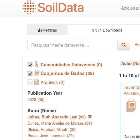
Ir
Adiciona
para
o
conteúdo
principal
Métricas
9,371 Downloads
Pe
Autor (N
Comunidades Dataverses (0)
Conjuntos de Dados (35)
1 to 10 o
Arquivos (0)
Levantam
Publication Year
Paraíso
2023 (35)
Autor (Nome)
Johas, Ruth Andrade Leal (35)
Duriez, Maria Amélia de Moraes (31)
Bloise, Raphael Minotti (30)
Paula, José Lopes de (29)
Dados de 