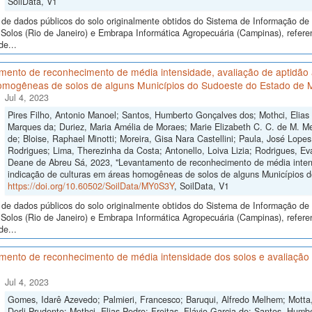
SoilData, V1
de dados públicos do solo originalmente obtidos do Sistema de Informação de S
Solos (Rio de Janeiro) e Embrapa Informática Agropecuária (Campinas), refer
de...
ento de reconhecimento de média intensidade, avaliação de aptidão a
omogêneas de solos de alguns Municípios do Sudoeste do Estado de 
Jul 4, 2023
Pires Filho, Antonio Manoel; Santos, Humberto Gonçalves dos; Mothci, Elias
Marques da; Duriez, Maria Amélia de Moraes; Marie Elizabeth C. C. de M. Me
de; Bloise, Raphael Minotti; Moreira, Gisa Nara Castellini; Paula, José Lope
Rodrigues; Lima, Therezinha da Costa; Antonello, Loiva Lizia; Rodrigues, Ev
Deane de Abreu Sá, 2023, "Levantamento de reconhecimento de média intensi
indicação de culturas em áreas homogêneas de solos de alguns Municípios 
https://doi.org/10.60502/SoilData/MY0S3Y
, SoilData, V1
de dados públicos do solo originalmente obtidos do Sistema de Informação de S
Solos (Rio de Janeiro) e Embrapa Informática Agropecuária (Campinas), refer
de...
ento de reconhecimento de média intensidade dos solos e avaliação d
Jul 4, 2023
Gomes, Idarê Azevedo; Palmieri, Francesco; Baruqui, Alfredo Melhem; Motta,
Derli Prudente; Mothci, Elias Pedro; Freitas, Flávio Garcia de; Santos, Humb