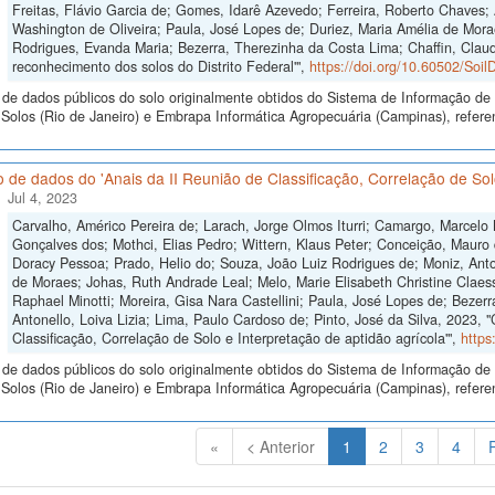
Freitas, Flávio Garcia de; Gomes, Idarê Azevedo; Ferreira, Roberto Chaves; 
Washington de Oliveira; Paula, José Lopes de; Duriez, Maria Amélia de Mora
Rodrigues, Evanda Maria; Bezerra, Therezinha da Costa Lima; Chaffin, Clau
reconhecimento dos solos do Distrito Federal'",
https://doi.org/10.60502/So
de dados públicos do solo originalmente obtidos do Sistema de Informação de S
Solos (Rio de Janeiro) e Embrapa Informática Agropecuária (Campinas), refer
 de dados do 'Anais da II Reunião de Classificação, Correlação de Solo
Jul 4, 2023
Carvalho, Américo Pereira de; Larach, Jorge Olmos Iturri; Camargo, Marcelo
Gonçalves dos; Mothci, Elias Pedro; Wittern, Klaus Peter; Conceição, Mauro 
Doracy Pessoa; Prado, Helio do; Souza, João Luiz Rodrigues de; Moniz, Anton
de Moraes; Johas, Ruth Andrade Leal; Melo, Marie Elisabeth Christine Claes
Raphael Minotti; Moreira, Gisa Nara Castellini; Paula, José Lopes de; Bezer
Antonello, Loiva Lizia; Lima, Paulo Cardoso de; Pinto, José da Silva, 2023, 
Classificação, Correlação de Solo e Interpretação de aptidão agrícola'",
https
de dados públicos do solo originalmente obtidos do Sistema de Informação de S
olos (Rio de Janeiro) e Embrapa Informática Agropecuária (Campinas), referen
(Atual)
«
< Anterior
1
2
3
4