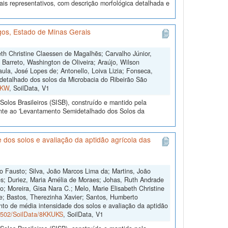
ais representativos, com descrição morfológica detalhada e
os, Estado de Minas Gerais
th Christine Claessen de Magalhẽs; Carvalho Júnior,
; Barreto, Washington de Oliveira; Araújo, Wilson
ula, José Lopes de; Antonello, Loiva Lizia; Fonseca,
etalhado dos solos da Microbacia do Ribeirão São
FKW
, SoilData, V1
olos Brasileiros (SISB), construído e mantido pela
ente ao 'Levantamento Semidetalhado dos Solos da
dos solos e avaliação da aptidão agrícola das
o Fausto; Silva, João Marcos Lima da; Martins, João
s; Duriez, Maria Amélia de Moraes; Johas, Ruth Andrade
o; Moreira, Gisa Nara C.; Melo, Marie Elisabeth Christine
e; Bastos, Therezinha Xavier; Santos, Humberto
to de média intensidade dos solos e avaliação da aptidão
60502/SoilData/8KKUKS
, SoilData, V1