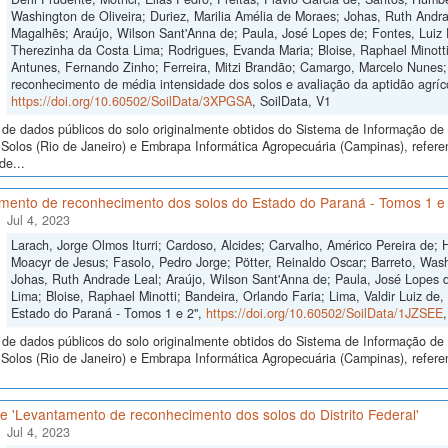
Washington de Oliveira; Duriez, Marilia Amélia de Moraes; Johas, Ruth Andra
Magalhẽs; Araújo, Wilson Sant'Anna de; Paula, José Lopes de; Fontes, Luiz E
Therezinha da Costa Lima; Rodrigues, Evanda Maria; Bloise, Raphael Minotti;
Antunes, Fernando Zinho; Ferreira, Mitzi Brandão; Camargo, Marcelo Nunes;
reconhecimento de média intensidade dos solos e avaliação da aptidão agríco
https://doi.org/10.60502/SoilData/3XPGSA
, SoilData, V1
de dados públicos do solo originalmente obtidos do Sistema de Informação de S
Solos (Rio de Janeiro) e Embrapa Informática Agropecuária (Campinas), refe
de...
mento de reconhecimento dos solos do Estado do Paraná - Tomos 1 e
Jul 4, 2023
Larach, Jorge Olmos Iturri; Cardoso, Alcides; Carvalho, Américo Pereira de;
Moacyr de Jesus; Fasolo, Pedro Jorge; Pötter, Reinaldo Oscar; Barreto, Wash
Johas, Ruth Andrade Leal; Araújo, Wilson Sant'Anna de; Paula, José Lopes de
Lima; Bloise, Raphael Minotti; Bandeira, Orlando Faria; Lima, Valdir Luiz d
Estado do Paraná - Tomos 1 e 2",
https://doi.org/10.60502/SoilData/1JZSEE
de dados públicos do solo originalmente obtidos do Sistema de Informação de S
Solos (Rio de Janeiro) e Embrapa Informática Agropecuária (Campinas), refer
 'Levantamento de reconhecimento dos solos do Distrito Federal'
Jul 4, 2023