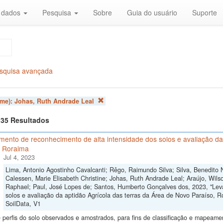
r dados
Pesquisa
Sobre
Guia do usuário
Suporte
squisa avançada
ome):
Johas, Ruth Andrade Leal
f 35 Resultados
ento de reconhecimento de alta intensidade dos solos e avaliação da
, Roraima
Jul 4, 2023
Lima, Antonio Agostinho Cavalcanti; Rêgo, Raimundo Silva; Silva, Benedito 
Calessen, Marie Elisabeth Christine; Johas, Ruth Andrade Leal; Araújo, Wilso
Raphael; Paul, José Lopes de; Santos, Humberto Gonçalves dos, 2023, "Lev
solos e avaliação da aptidão Agrícola das terras da Área de Novo Paraíso, 
SoilData, V1
perfis do solo observados e amostrados, para fins de classificação e mapeam