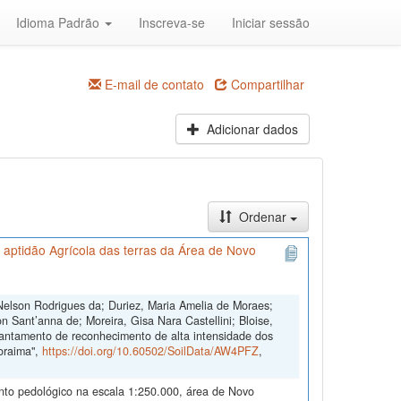
Idioma Padrão
Inscreva-se
Iniciar sessão
E-mail de contato
Compartilhar
Adicionar dados
Ordenar
 aptidão Agrícola das terras da Área de Novo
Nelson Rodrigues da; Duriez, Maria Amelia de Moraes;
n Sant’anna de; Moreira, Gisa Nara Castellini; Bloise,
antamento de reconhecimento de alta intensidade dos
Roraima",
https://doi.org/10.60502/SoilData/AW4PFZ
,
ento pedológico na escala 1:250.000, área de Novo