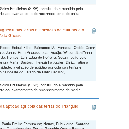
olos Brasileiros (SISB), construído e mantido pela
ente ao levantamento de reconhecimento de baixa
grícola das terras e indicação de culturas em
Mato Grosso
 Pedro; Sobral Filho, Raimundo M.; Fonseca, Osório Oscar
lo; Johas, Ruth Andrade Leal; Araújo, Wilson Sant'Anna
s de; Fontes, Luiz Eduardo Ferreira; Souza, João Luis
andra Maria; Bastos, Therezinha Xavier; Diniz, Tatiana
dade, avaliação de aptidão agrícola das terras e
do Sudoeste do Estado de Mato Grosso",
olos Brasileiros (SISB), construído e mantido pela
ente ao levantamento de reconhecimento de média
a aptidão agrícola das terras do Triângulo
 Paulo Emílio Ferreira da; Naime, Eubi Jorne; Santana,
erto Gonçalves dos; Pötter, Reinaldo Oscar; Barreto,