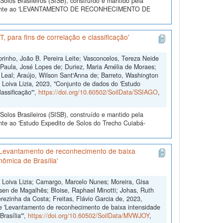
olos Brasileiros (SISB), construído e mantido pela
referente ao 'LEVANTAMENTO DE RECONHECIMENTO DE
 para fins de correlação e classificação'
brinho, João B. Pereira Leite; Vasconcelos, Tereza Neide
; Paula, José Lopes de; Duriez, Maria Amélia de Moraes;
Leal; Araújo, Wilson Sant'Anna de; Barreto, Washington
 Loiva Lizia, 2023, "Conjunto de dados do 'Estudo
assificação'",
https://doi.org/10.60502/SoilData/SSIAGO
,
olos Brasileiros (SISB), construído e mantido pela
nte ao 'Estudo Expedito de Solos do Trecho Cuiabá-
'Levantamento de reconhecimento de baixa
nômica de Brasília'
, Loiva Lizia; Camargo, Marcelo Nunes; Moreira, Gisa
sen de Magalhẽs; Bloise, Raphael Minotti; Johas, Ruth
rezinha da Costa; Freitas, Flávio Garcia de, 2023,
e 'Levantamento de reconhecimento de baixa intensidade
rasília'",
https://doi.org/10.60502/SoilData/MVWJOY
,