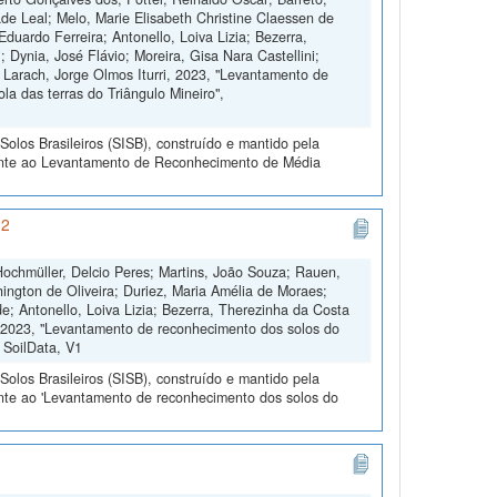
de Leal; Melo, Marie Elisabeth Christine Claessen de
duardo Ferreira; Antonello, Loiva Lizia; Bezerra,
 Dynia, José Flávio; Moreira, Gisa Nara Castellini;
 Larach, Jorge Olmos Iturri, 2023, "Levantamento de
la das terras do Triângulo Mineiro",
olos Brasileiros (SISB), construído e mantido pela
rente ao Levantamento de Reconhecimento de Média
 2
 Hochmüller, Delcio Peres; Martins, João Souza; Rauen,
ington de Oliveira; Duriez, Maria Amélia de Moraes;
; Antonello, Loiva Lizia; Bezerra, Therezinha da Costa
e, 2023, "Levantamento de reconhecimento dos solos do
, SoilData, V1
olos Brasileiros (SISB), construído e mantido pela
ente ao 'Levantamento de reconhecimento dos solos do