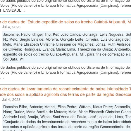
de dados públicos do solo originalmente obtidos do Sistema de Informação de S
Solos (Rio de Janeiro) e Embrapa Informática Agropecuária (Campinas), 
NTENSIDADE...
 de dados do 'Estudo expedito de solos do trecho Cuiabá-Aripuanã, MT,
Jul 4, 2023
Jacomine, Paulo Klinger Tito; Ker, João Carlos; Gonzaga, Lelis Nogueira; So
N.; Melo, Sérgio Lins de; Moreira, Gonçalo Leite; Oliveira, Luiz Gonzaga de
Melo, Marie Elisabeth Christine Claessen de Magalhẽs; Johas, Ruth Andrade 
de Oliveira; Rodrigues, Evanda Maria; Lima, Therezinha da Costa; Antonello,
expedito de solos do trecho Cuiabá-Aripuanã, MT, para fins de correlação e cl
SoilData, V1
de dados públicos do solo originalmente obtidos do Sistema de Informação de S
Solos (Rio de Janeiro) e Embrapa Informática Agropecuária (Campinas), refere
...
o de dados do levantamento de reconhecimento de baixa intensidade 
ade dos solos e aptidão agrícola das terras de parte da região Geoeco
Jul 4, 2023
Ramalho Filho, Antonio; Mothci, Elias Pedro; Wittern, Klaus Peter; Antonello
Nara; Duriez, Maria Amélia de Moraes; Melo, Marie Elisabeth Christine Claes
Andrade Leal; Araújo, Wilson Sant'Anna de; Paula, José Lopes de; Lima, The
"Conjunto de dados do levantamento de reconhecimento de baixa intensidad
dos solos e aptidão agrícola das terras de parte da região Geoeconômica de B