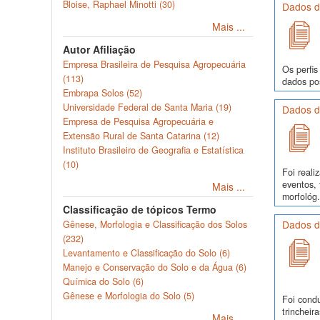
Bloise, Raphael Minotti (30)
Dados de
Mais ...
Autor Afiliação
Empresa Brasileira de Pesquisa Agropecuária
Os perfis
(113)
dados pos
Embrapa Solos (52)
Universidade Federal de Santa Maria (19)
Dados d
Empresa de Pesquisa Agropecuária e
Extensão Rural de Santa Catarina (12)
Instituto Brasileiro de Geografia e Estatística
(10)
Foi real
eventos, 
Mais ...
morfológ.
Classificação de tópicos Termo
Dados d
Gênese, Morfologia e Classificação dos Solos
(232)
Levantamento e Classificação do Solo (6)
Manejo e Conservação do Solo e da Água (6)
Química do Solo (6)
Gênese e Morfologia do Solo (5)
Foi cond
trinchei
Mais ...