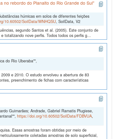
s no rebordo do Planalto do Rio Grande do Sul"
ubstâncias húmicas em solos de diferentes feições
.org/10.60502/SoilData/WNHQSU
, SoilData, V2
uências, segundo Santos et al. (2005). Este conjunto de
 totalizando nove perfis. Todos todos os perfis g...
ica do Rio Uberaba"",
m 2009 e 2010. O estudo envolveu a abertura de 83
ontes, preenchimento de fichas com características
duardo Guimarães; Andrade, Gabriel Ramatis Plugiese,
antanal"",
https://doi.org/10.60502/SoilData/FDBVUA
,
quisa. Essas amostras foram obtidas por meio de
ticulosamente coletadas amostras de solo superficial,