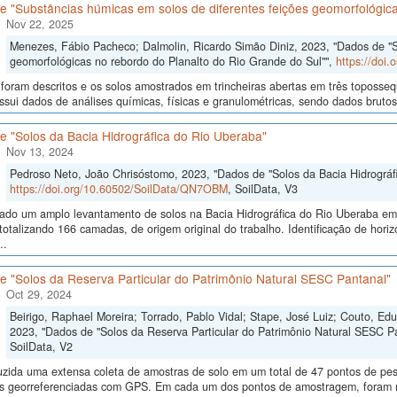
 "Substâncias húmicas em solos de diferentes feições geomorfológica
Nov 22, 2025
Menezes, Fábio Pacheco; Dalmolin, Ricardo Simão Diniz, 2023, "Dados de "S
geomorfológicas no rebordo do Planalto do Rio Grande do Sul"",
https://doi
 foram descritos e os solos amostrados em trincheiras abertas em três toposseq
sui dados de análises químicas, físicas e granulométricas, sendo dados brutos e
e "Solos da Bacia Hidrográfica do Rio Uberaba"
Nov 13, 2024
Pedroso Neto, João Chrisóstomo, 2023, "Dados de "Solos da Bacia Hidrográf
https://doi.org/10.60502/SoilData/QN7OBM
, SoilData, V3
izado um amplo levantamento de solos na Bacia Hidrográfica do Rio Uberaba e
totalizando 166 camadas, de origem original do trabalho. Identificação de horiz
..
e "Solos da Reserva Particular do Patrimônio Natural SESC Pantanal"
Oct 29, 2024
Beirigo, Raphael Moreira; Torrado, Pablo Vidal; Stape, José Luiz; Couto, E
2023, "Dados de "Solos da Reserva Particular do Patrimônio Natural SESC P
SoilData, V2
uzida uma extensa coleta de amostras de solo em um total de 47 pontos de pes
ras georreferenciadas com GPS. Em cada um dos pontos de amostragem, foram me