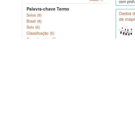
com profu
Palavra-chave Termo
Dados de
Solos (9)
de mape
Brasil (8)
Solo (6)
Classificação (5)
Granulometria (5)
Mais ...
Dados com
variávei
Cobertura Geográfica Estado /
áre...
Província
Rio Grande do Sul (10)
Dados de
Santa Catarina (4)
Paraná (3)
Goiás (2)
Rio de Janeiro (2)
Dados pr
Mais ...
Studies a
Dados d