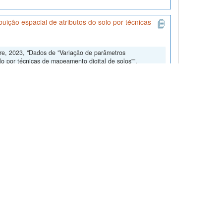
uição espacial de atributos do solo por técnicas
dre, 2023, "Dados de "Variação de parâmetros
lo por técnicas de mapeamento digital de solos"",
gd31DBCESmpNQ5g== [fileUNF]
dológicas para realização de predição espacial das
eda L. Foram amostrados 11 perfis e 126 pontos em uma
st of Brazil: sorption and degradation"
 fipronil in soils under sugar cane cultivation from the
ilData/WHZL2K
, SoilData, V3
b orientação de Ahmet R. Mermut, ao College of Graduate
 of Soil Science. Os dados foram produzidos a partir de...
nalto do RS"
ação pedológica em áreas de encosta do Rebordo do