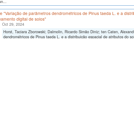
n...
 "Variação de parâmetros dendrométricos de Pinus taeda L. e a distrib
amento digital de solos"
Oct 29, 2024
Horst, Taciara Zborowski; Dalmolin, Ricardo Simão Diniz; ten Caten, Alexan
dendrométricos de Pinus taeda L. e a distribuição espacial de atributos do so
https://doi.org/10.60502/SoilData/F5ASAC
, SoilData, V5, UNF:6:s5DKGS4
 intuito de avaliar a relação entre variáveis dendrométricas, topográficas e pe
s pedológicas mais correlacionadas com a variação dos parâmetros de Pinus Ta
 "Fate of fipronil in soils under sugar cane cultivation from the Northea
Oct 15, 2024
Masutti, Carmem Sueze Miranda; Mermut, Ahmet Ruhi, 2023, "Dados de "Fate of
Northeast of Brazil: sorption and degradation"",
https://doi.org/10.60502/So
oduzidos como parte de tese submetida por Carmem Sueze Miranda Masutti, so
nd Research como requisito parcial de obtenção do título de PhD no Department
e "Caracterização pedológica em áreas de encosta do Rebordo do Pla
Oct 12, 2024
Miguel, Pablo; Dalmolin, Ricardo Simão Diniz, 2023, "Dados de "Caracteriz
Planalto do RS"",
https://doi.org/10.60502/SoilData/ANNOT6
, SoilData, V3