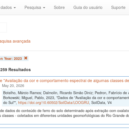
r dados
Pesquisa
Sobre
Guia do usuário
Suporte
squisa avançada
on Year:
2023
f 259 Resultados
e "Avaliação da cor e comportamento espectral de algumas classes de
May 20, 2026
Botelho, Márcio Ramos; Dalmolin, Ricardo Simão Diniz; Pedron, Fabrício de 
Borkowski; Miguel, Pablo, 2023, "Dados de "Avaliação da cor e comportamen
do Sul"",
https://doi.org/10.60502/SoilData/LOOGRU
, SoilData, V4
de dados do conteúdo de ferro do solo determinado após extração com oxalato e 
s classes - coletados em diferentes unidades geomorfológicas do Rio Grande do