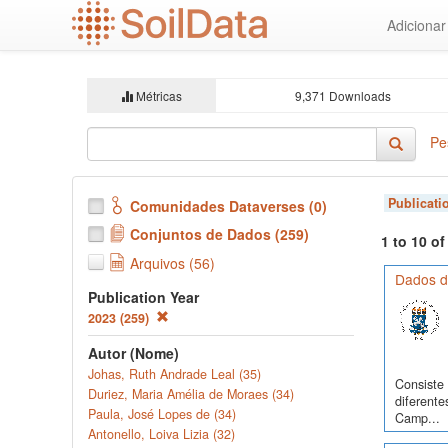
Ir
Adiciona
para
o
conteúdo
principal
Métricas
9,371 Downloads
Pe
Publicati
Comunidades Dataverses (0)
Conjuntos de Dados (259)
1 to 10 o
Arquivos (56)
Dados d
Publication Year
2023 (259)
Autor (Nome)
Johas, Ruth Andrade Leal (35)
Consiste 
Duriez, Maria Amélia de Moraes (34)
diferente
Paula, José Lopes de (34)
Camp...
Antonello, Loiva Lizia (32)