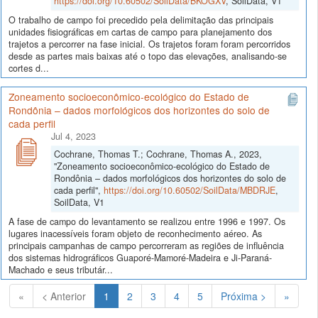
https://doi.org/10.60502/SoilData/BKOGXV
, SoilData, V1
O trabalho de campo foi precedido pela delimitação das principais
unidades fisiográficas em cartas de campo para planejamento dos
trajetos a percorrer na fase inicial. Os trajetos foram foram percorridos
desde as partes mais baixas até o topo das elevações, analisando-se
cortes d...
Zoneamento socioeconômico-ecológico do Estado de
Rondônia – dados morfológicos dos horizontes do solo de
cada perfil
Jul 4, 2023
Cochrane, Thomas T.; Cochrane, Thomas A., 2023,
"Zoneamento socioeconômico-ecológico do Estado de
Rondônia – dados morfológicos dos horizontes do solo de
cada perfil",
https://doi.org/10.60502/SoilData/MBDRJE
,
SoilData, V1
A fase de campo do levantamento se realizou entre 1996 e 1997. Os
lugares inacessíveis foram objeto de reconhecimento aéreo. As
principais campanhas de campo percorreram as regiões de influência
dos sistemas hidrográficos Guaporé-Mamoré-Madeira e Ji-Paraná-
Machado e seus tributár...
(Atual)
«
< Anterior
1
2
3
4
5
Próxima >
»