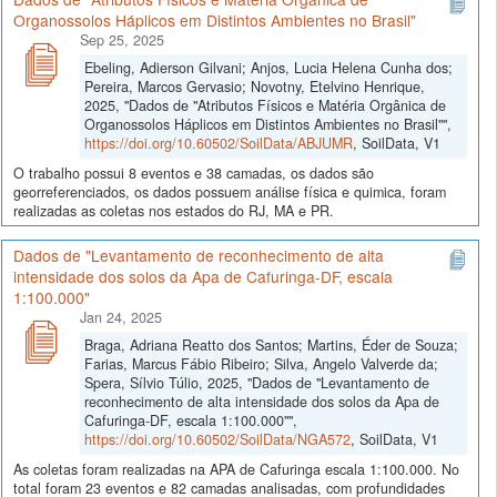
Organossolos Háplicos em Distintos Ambientes no Brasil"
Sep 25, 2025
Ebeling, Adierson Gilvani; Anjos, Lucia Helena Cunha dos;
Pereira, Marcos Gervasio; Novotny, Etelvino Henrique,
2025, "Dados de "Atributos Físicos e Matéria Orgânica de
Organossolos Háplicos em Distintos Ambientes no Brasil"",
https://doi.org/10.60502/SoilData/ABJUMR
, SoilData, V1
O trabalho possui 8 eventos e 38 camadas, os dados são
georreferenciados, os dados possuem análise física e quimica, foram
realizadas as coletas nos estados do RJ, MA e PR.
Dados de "Levantamento de reconhecimento de alta
intensidade dos solos da Apa de Cafuringa-DF, escala
1:100.000"
Jan 24, 2025
Braga, Adriana Reatto dos Santos; Martins, Éder de Souza;
Farias, Marcus Fábio Ribeiro; Silva, Angelo Valverde da;
Spera, Sílvio Túlio, 2025, "Dados de "Levantamento de
reconhecimento de alta intensidade dos solos da Apa de
Cafuringa-DF, escala 1:100.000"",
https://doi.org/10.60502/SoilData/NGA572
, SoilData, V1
As coletas foram realizadas na APA de Cafuringa escala 1:100.000. No
total foram 23 eventos e 82 camadas analisadas, com profundidades