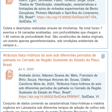
"Dados de "Distribuição, classificação, características e
limitações de solos de vinhedos experimentais de Bento
Gonçalves, Pinheiro Machado e Sant'Ana do Livramento,
RS, Brasil"",
https://doi.org/10.60502/SoilData/56T1R4
,
SoilData, V1
Coleta e descrições realizadas através de trincheiras. No total foram 7
eventos e 34 camadas analisadas, com profundidades que chegam a
1,80 metros de profundidade final. São constituídos de dados originais,
um evento apenas georreferenciados, sob condições ambientais de
campos s...
Atributos físico-hídricos do solo sob diferentes períodos de
palhada no Cerrado da Região Sudoeste do Estado do Piauí,
Brasil
Jul 4, 2023
Andrade Júnior, Aderson Soares de; Melo, Francisco de
Brito; Souza, Henrique Antunes de; Sousa, Odália
Carolinne Mota de, 2023, "Atributos físico-hídricos do solo
sob diferentes períodos de palhada no Cerrado da Região
Sudoeste do Estado do Piauí, Brasil",
https://doi.org/10.60502/SoilData/RRKNH7
, SoilData, V1
Conjunto de dados contendo as características físico-hídricas e matéria
orgânica em Latossolos sob diferentes tempos de adoção de cultivo sob
palhada em áreas de cerrado da região Sudoeste Piauiense. O