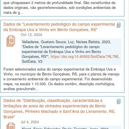
que ultrapassam 2 metros de profundidade final. São constituídos de
dados originais, não georreferenciados, sob condições ambientais de
mata de g...
Dados de "Levantamento pedológico do campo experimental
da Embrapa Uva e Vinho em Bento Gonçalves, RS"
Oct 12, 2024
Valladares, Gustavo Souza; Luz, Naíssa Batista, 2023,
"Dados de "Levantamento pedológico do campo
experimental da Embrapa Uva e Vinho em Bento
Gonçalves, RS"",
https://doi.org/10.60502/SoilData/7AL7MI
,
SoilData, V3
Foram selecionados solos do campo experimental da Embrapa Uva e
Vinho, no município de Bento Gonçalves, RS, para o planos de manejo
e zoneamento ambiental do campo experimental. Foi desenvolvido
mapa, na escala 1:10.000. Os dados contêm, descrição morfológica,
análise granulométr...
Dados de "Distribuição, classificação, características e
limitações de solos de vinhedos experimentais de Bento
Gonçalves, Pinheiro Machado e Sant'Ana do Livramento, RS,
Brasil"
Jul 4, 2024
Klamt, Egon; Schneider, Paulo; Tonietto, Jorge, 2024,