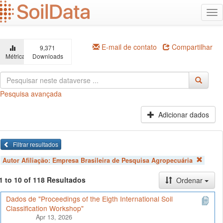
Ir
Alt
para
na
o
conteúdo
principal
E-mail de contato
Compartilhar
9,371
Métricas
Downloads
Pesquisa avançada
Adicionar dados
Filtrar resultados
Autor Afiliação:
Empresa Brasileira de Pesquisa Agropecuária
1 to 10 of 118 Resultados
Ordenar
Dados de "Proceedings of the Eigth International Soil
Classification Workshop"
Apr 13, 2026