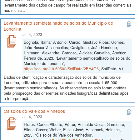
levantamento dos dados de campo foi realizado em fazendas comerciais
nos munic...
Levantamento semidetalhado de solos do Município de
Londrina
Jul 4, 2023
Bognola, Itamar Antonio; Curcio, Gustavo Ribas; Gomes,
João Bosco Vasconcellos; Caviglione, João Henrique;
Uhlmann, Alexandre; Cardoso, Alcides; Carvalho, Américo
Pereira de, 2023, "Levantamento semidetalhado de solos do
Município de Londrina",
https://doi.org/10.60502/SoilData/2FH4O6
, SoilData, V1
Dados de identificação e caracterização dos solos do municipio de
Londrina, utilizados para o seu mapeamento na escala 1:65.000
(levantamento semidetalhado). As observações do solo foram obtidas
pela prospecção das diferentes unidades fisiográficas delimitadas após
a interpretaçã...
Os solos do Vale dos Vinhedos
Jul 4, 2023
Flores, Carlos Alberto; Pötter, Reinaldo Oscar; Sarmento,
Eliana Casco; Weber, Eliseu José; Hasenack, Heinrich,
2023, "Os solos do Vale dos Vinhedos",