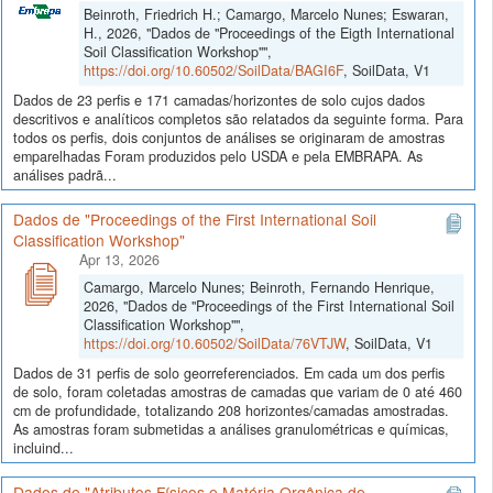
Beinroth, Friedrich H.; Camargo, Marcelo Nunes; Eswaran,
H., 2026, "Dados de "Proceedings of the Eigth International
Soil Classification Workshop"",
https://doi.org/10.60502/SoilData/BAGI6F
, SoilData, V1
Dados de 23 perfis e 171 camadas/horizontes de solo cujos dados
descritivos e analíticos completos são relatados da seguinte forma. Para
todos os perfis, dois conjuntos de análises se originaram de amostras
emparelhadas Foram produzidos pelo USDA e pela EMBRAPA. As
análises padrã...
Dados de "Proceedings of the First International Soil
Classification Workshop"
Apr 13, 2026
Camargo, Marcelo Nunes; Beinroth, Fernando Henrique,
2026, "Dados de "Proceedings of the First International Soil
Classification Workshop"",
https://doi.org/10.60502/SoilData/76VTJW
, SoilData, V1
Dados de 31 perfis de solo georreferenciados. Em cada um dos perfis
de solo, foram coletadas amostras de camadas que variam de 0 até 460
cm de profundidade, totalizando 208 horizontes/camadas amostradas.
As amostras foram submetidas a análises granulométricas e químicas,
incluind...
Dados de "Atributos Físicos e Matéria Orgânica de