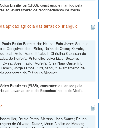
olos Brasileiros (SISB), construído e mantido pela
ente ao levantamento de reconhecimento de média
a aptidão agrícola das terras do Triângulo
 Paulo Emílio Ferreira da; Naime, Eubi Jorne; Santana,
erto Gonçalves dos; Pötter, Reinaldo Oscar; Barreto,
de Leal; Melo, Marie Elisabeth Christine Claessen de
duardo Ferreira; Antonello, Loiva Lizia; Bezerra,
 Dynia, José Flávio; Moreira, Gisa Nara Castellini;
 Larach, Jorge Olmos Iturri, 2023, "Levantamento de
la das terras do Triângulo Mineiro",
olos Brasileiros (SISB), construído e mantido pela
rente ao Levantamento de Reconhecimento de Média
 2
 Hochmüller, Delcio Peres; Martins, João Souza; Rauen,
ington de Oliveira; Duriez, Maria Amélia de Moraes;