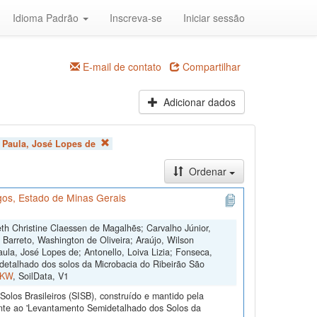
Idioma Padrão
Inscreva-se
Iniciar sessão
E-mail de contato
Compartilhar
Adicionar dados
:
Paula, José Lopes de
Ordenar
os, Estado de Minas Gerais
th Christine Claessen de Magalhẽs; Carvalho Júnior,
; Barreto, Washington de Oliveira; Araújo, Wilson
ula, José Lopes de; Antonello, Loiva Lizia; Fonseca,
etalhado dos solos da Microbacia do Ribeirão São
FKW
, SoilData, V1
olos Brasileiros (SISB), construído e mantido pela
ente ao 'Levantamento Semidetalhado dos Solos da