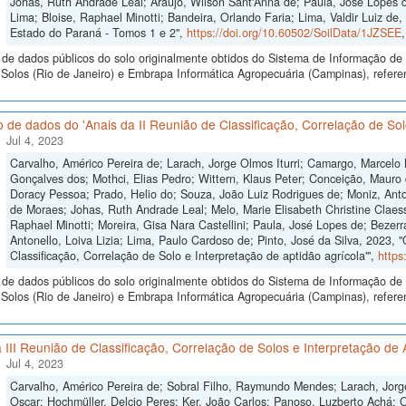
Johas, Ruth Andrade Leal; Araújo, Wilson Sant'Anna de; Paula, José Lopes de
Lima; Bloise, Raphael Minotti; Bandeira, Orlando Faria; Lima, Valdir Luiz d
Estado do Paraná - Tomos 1 e 2",
https://doi.org/10.60502/SoilData/1JZSEE
de dados públicos do solo originalmente obtidos do Sistema de Informação de S
Solos (Rio de Janeiro) e Embrapa Informática Agropecuária (Campinas), refer
 de dados do 'Anais da II Reunião de Classificação, Correlação de Solo
Jul 4, 2023
Carvalho, Américo Pereira de; Larach, Jorge Olmos Iturri; Camargo, Marcelo
Gonçalves dos; Mothci, Elias Pedro; Wittern, Klaus Peter; Conceição, Mauro 
Doracy Pessoa; Prado, Helio do; Souza, João Luiz Rodrigues de; Moniz, Anton
de Moraes; Johas, Ruth Andrade Leal; Melo, Marie Elisabeth Christine Claes
Raphael Minotti; Moreira, Gisa Nara Castellini; Paula, José Lopes de; Bezer
Antonello, Loiva Lizia; Lima, Paulo Cardoso de; Pinto, José da Silva, 2023, 
Classificação, Correlação de Solo e Interpretação de aptidão agrícola'",
https
de dados públicos do solo originalmente obtidos do Sistema de Informação de S
olos (Rio de Janeiro) e Embrapa Informática Agropecuária (Campinas), referen
 III Reunião de Classificação, Correlação de Solos e Interpretação de 
Jul 4, 2023
Carvalho, Américo Pereira de; Sobral Filho, Raymundo Mendes; Larach, Jorge
Oscar; Hochmüller, Delcio Peres; Ker, João Carlos; Panoso, Luzberto Achá; Ol