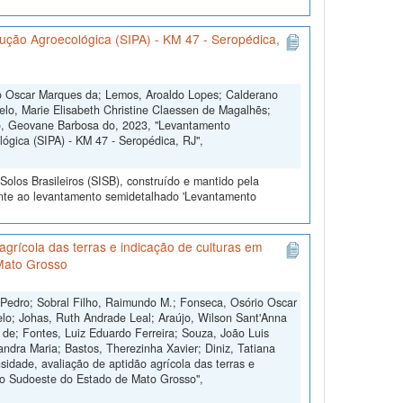
ção Agroecológica (SIPA) - KM 47 - Seropédica,
io Oscar Marques da; Lemos, Aroaldo Lopes; Calderano
Melo, Marie Elisabeth Christine Claessen de Magalhẽs;
to, Geovane Barbosa do, 2023, "Levantamento
ógica (SIPA) - KM 47 - Seropédica, RJ",
olos Brasileiros (SISB), construído e mantido pela
ente ao levantamento semidetalhado 'Levantamento
grícola das terras e indicação de culturas em
Mato Grosso
 Pedro; Sobral Filho, Raimundo M.; Fonseca, Osório Oscar
lo; Johas, Ruth Andrade Leal; Araújo, Wilson Sant'Anna
s de; Fontes, Luiz Eduardo Ferreira; Souza, João Luis
andra Maria; Bastos, Therezinha Xavier; Diniz, Tatiana
dade, avaliação de aptidão agrícola das terras e
do Sudoeste do Estado de Mato Grosso",