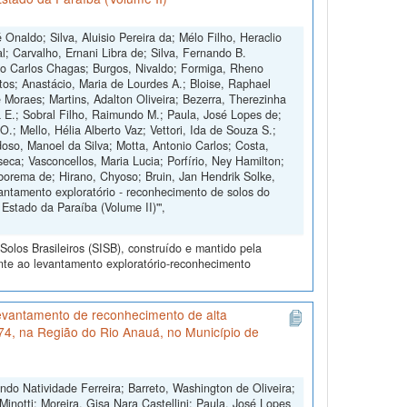
Onaldo; Silva, Aluisio Pereira da; Mélo Filho, Heraclio
l; Carvalho, Ernani Libra de; Silva, Fernando B.
o Carlos Chagas; Burgos, Nivaldo; Formiga, Rheno
ntos; Anastácio, Maria de Lourdes A.; Bloise, Raphael
e Moraes; Martins, Adalton Oliveira; Bezerra, Therezinha
a E.; Sobral Filho, Raimundo M.; Paula, José Lopes de;
.; Mello, Hélia Alberto Vaz; Vettori, Ida de Souza S.;
doso, Manoel da Silva; Motta, Antonio Carlos; Costa,
ca; Vasconcellos, Maria Lucia; Porfírio, Ney Hamilton;
rborema de; Hirano, Chyoso; Bruin, Jan Hendrik Solke,
antamento exploratório - reconhecimento de solos do
Estado da Paraíba (Volume II)'",
olos Brasileiros (SISB), construído e mantido pela
nte ao levantamento exploratório-reconhecimento
evantamento de reconhecimento de alta
174, na Região do Rio Anauá, no Município de
o Natividade Ferreira; Barreto, Washington de Oliveira;
inotti; Moreira, Gisa Nara Castellini; Paula, José Lopes