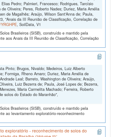
 Elias Pedro; Palmieri, Francesco; Rodrigues, Tarcísio
 de Oliveira; Peres, Roberto Nades; Duriez, Maria Amélia
sen de Magalhẽs; Araújo, Wilson Sant'Anna de; Paula,
, "Anais da III Reunião de Classificação, Correlação de
ta/YRGHPE
, SoilData, V1
olos Brasileiros (SISB), construído e mantido pela
te aos Anais da III Reunião de Classificação, Correlação
ta Pinto; Brugos, Nivaldo; Medeiros, Luiz Alberto
de; Formiga, Rheno Amaro; Duriez, Maria Amélia de
Andrade Leal; Barreto, Washington de Oliveira; Araújo,
Oliveira, Luiz Bezerra de; Paula, José Lopes de; Bezerra,
 Menezes, Maria Carmelita Machado; Ferreira, Roberto
de solos do Estado do Maranhão",
olos Brasileiros (SISB), construído e mantido pela
nte ao levantamento exploratório-reconhecimento
o exploratório - reconhecimento de solos do
stado da Paraíba (Volume II)'