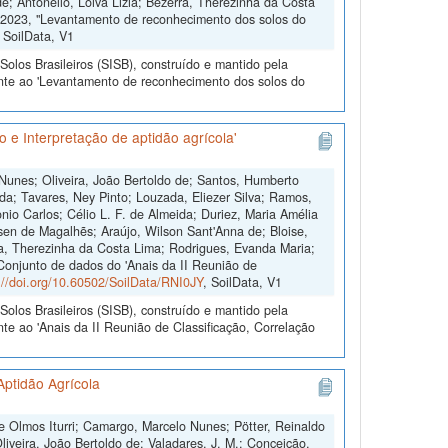
; Antonello, Loiva Lizia; Bezerra, Therezinha da Costa
e, 2023, "Levantamento de reconhecimento dos solos do
, SoilData, V1
olos Brasileiros (SISB), construído e mantido pela
ente ao 'Levantamento de reconhecimento dos solos do
 e Interpretação de aptidão agrícola'
 Nunes; Oliveira, João Bertoldo de; Santos, Humberto
da; Tavares, Ney Pinto; Louzada, Eliezer Silva; Ramos,
io Carlos; Célio L. F. de Almeida; Duriez, Maria Amélia
sen de Magalhẽs; Araújo, Wilson Sant'Anna de; Bloise,
ra, Therezinha da Costa Lima; Rodrigues, Evanda Maria;
"Conjunto de dados do 'Anais da II Reunião de
://doi.org/10.60502/SoilData/RNI0JY
, SoilData, V1
olos Brasileiros (SISB), construído e mantido pela
te ao 'Anais da II Reunião de Classificação, Correlação
Aptidão Agrícola
 Olmos Iturri; Camargo, Marcelo Nunes; Pötter, Reinaldo
iveira, João Bertoldo de; Valadares, J. M.; Conceição,