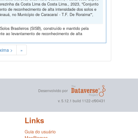
herezinha da Costa Lima da Costa Lima., 2023, "Conjunto
nto de reconhecimento de alta intensidade dos solos e
nauá, no Município de Caracaraí - T.F. De Roraima'",
olos Brasileiros (SISB), construído e mantido pela
nte ao levantamento de reconhecimento de alta
xima >
»
Desenvolvido por
v. 5.12.1 build 1122-cf90431
Links
Guia do usuário
MapBiomas