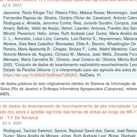
Jul 4, 2023
Jacomine, Paulo Klinger Tito; Ribeiro Filho, Mateus Rosas; Montenegro, José 
Fernandes Raposo de; Silveira, Clotário Olivier da; Cavalcanti, Anionto Cabra
Rodrigues e; Almeida, Jeronimo Cunha; Reis, Jurandir Gondim; Campos, Joã
Amaro; Beltrão, Valdir de Araújo; Vettori, Leandro; Antunes, Franklin dos Sa
Minotti; Pierantoni, Hélio; Johas, Ruth Andrade Leal; Duriez, Maria Amélia d
C. L.; Antonello, Loiva Lizia; Carneiro, Luis Rainho S.; Heynemmam, Marian
Moreira, Gisa Nara Castellini; Bremaeker, Zilda A.; Barreto, Whashington De O
Pereira, Maria Aparecida B.; Chagas, Sinézio F.; Leite, Adahil Medeiros; Car
Antonio Moreira da; Augusto, Clímaco M.; Mateus, José; Mello, Zenaide Fonse
Meneses, Maria Carmelita M.; Oliveira, José Corsino de; Oliveira, Mércia Bo
2023, "Conjunto de dados do levantamento exploratório-reconhecimento 'Lev
Estado da Paraíba (Volume 1) e interpretação para uso agrícola dos solos do 
https://doi.org/10.60502/SoilData/F2KAXG
, SoilData, V1
de dados públicos do solo originalmente obtidos do Sistema de Informação de S
Solos (Rio de Janeiro) e Embrapa Informática Agropecuária (Campinas), refere
AMEN...
o de dados do levantamento de reconhecimento de alta intensidade 'L
ade dos solos e aptidão agrícola das terras de áreas ao longo da BR-
í - T.F. De Roraima'
Jul 4, 2023
Rodrigues, Tarcísio Ewerton; Santos, Raphael David dos; Gama, José Raimund
Duriez, Maria Amélia de Moraes; Johas, Ruth Andrade Leal; Bloise, Raphael M