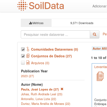
Ir
Adiciona
para
o
conteúdo
principal
Métricas
9,371 Downloads
Pe
Autor Afi
Comunidades Dataverses (0)
Conjuntos de Dados (27)
1 to 10 o
Arquivos (0)
Levanta
Publication Year
2023 (27)
Autor (Nome)
Paula, José Lopes de (27)
Johas, Ruth Andrade Leal (23)
Antonello, Loiva Lizia (22)
Conjunto 
Duriez, Maria Amélia de Moraes (22)
Embrapa 