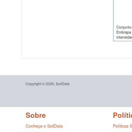
Conjunto 
Embrapa 
intensidad
Copyright © 2026, SoilData
Sobre
Políti
Conheça o SoilData
Políticas 