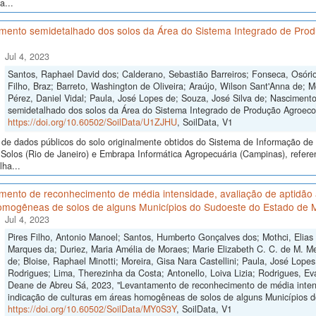
a...
mento semidetalhado dos solos da Área do Sistema Integrado de Produ
Jul 4, 2023
Santos, Raphael David dos; Calderano, Sebastião Barreiros; Fonseca, Osór
Filho, Braz; Barreto, Washington de Oliveira; Araújo, Wilson Sant'Anna de; 
Pérez, Daniel Vidal; Paula, José Lopes de; Souza, José Silva de; Nascimen
semidetalhado dos solos da Área do Sistema Integrado de Produção Agroecol
https://doi.org/10.60502/SoilData/U1ZJHU
, SoilData, V1
de dados públicos do solo originalmente obtidos do Sistema de Informação de S
Solos (Rio de Janeiro) e Embrapa Informática Agropecuária (Campinas), refer
ha...
ento de reconhecimento de média intensidade, avaliação de aptidão a
omogêneas de solos de alguns Municípios do Sudoeste do Estado de 
Jul 4, 2023
Pires Filho, Antonio Manoel; Santos, Humberto Gonçalves dos; Mothci, Elias
Marques da; Duriez, Maria Amélia de Moraes; Marie Elizabeth C. C. de M. Me
de; Bloise, Raphael Minotti; Moreira, Gisa Nara Castellini; Paula, José Lope
Rodrigues; Lima, Therezinha da Costa; Antonello, Loiva Lizia; Rodrigues, Ev
Deane de Abreu Sá, 2023, "Levantamento de reconhecimento de média intensi
indicação de culturas em áreas homogêneas de solos de alguns Municípios 
https://doi.org/10.60502/SoilData/MY0S3Y
, SoilData, V1