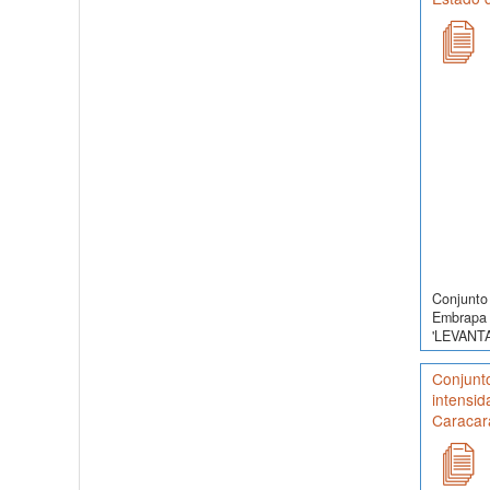
Conjunto 
Embrapa 
'LEVANT
Conjunt
intensid
Caracara