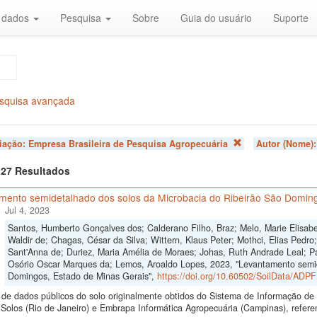
r dados
Pesquisa
Sobre
Guia do usuário
Suporte
squisa avançada
liação:
Empresa Brasileira de Pesquisa Agropecuária
Autor (Nome)
f 27 Resultados
mento semidetalhado dos solos da Microbacia do Ribeirão São Doming
Jul 4, 2023
Santos, Humberto Gonçalves dos; Calderano Filho, Braz; Melo, Marie Elisabe
Waldir de; Chagas, César da Silva; Wittern, Klaus Peter; Mothci, Elias Pedro
Sant'Anna de; Duriez, Maria Amélia de Moraes; Johas, Ruth Andrade Leal; Pa
Osório Oscar Marques da; Lemos, Aroaldo Lopes, 2023, "Levantamento semid
Domingos, Estado de Minas Gerais",
https://doi.org/10.60502/SoilData/ADP
de dados públicos do solo originalmente obtidos do Sistema de Informação de S
Solos (Rio de Janeiro) e Embrapa Informática Agropecuária (Campinas), refer