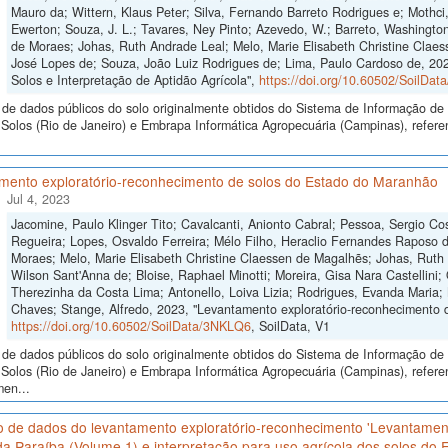
Mauro da; Wittern, Klaus Peter; Silva, Fernando Barreto Rodrigues e; Mothci,
Ewerton; Souza, J. L.; Tavares, Ney Pinto; Azevedo, W.; Barreto, Washington
de Moraes; Johas, Ruth Andrade Leal; Melo, Marie Elisabeth Christine Claes
José Lopes de; Souza, João Luiz Rodrigues de; Lima, Paulo Cardoso de, 2023
Solos e Interpretação de Aptidão Agrícola",
https://doi.org/10.60502/SoilDa
de dados públicos do solo originalmente obtidos do Sistema de Informação de S
olos (Rio de Janeiro) e Embrapa Informática Agropecuária (Campinas), referen
mento exploratório-reconhecimento de solos do Estado do Maranhão
Jul 4, 2023
Jacomine, Paulo Klinger Tito; Cavalcanti, Anionto Cabral; Pessoa, Sergio Cos
Regueira; Lopes, Osvaldo Ferreira; Mélo Filho, Heraclio Fernandes Raposo 
Moraes; Melo, Marie Elisabeth Christine Claessen de Magalhẽs; Johas, Ruth 
Wilson Sant'Anna de; Bloise, Raphael Minotti; Moreira, Gisa Nara Castellini; 
Therezinha da Costa Lima; Antonello, Loiva Lizia; Rodrigues, Evanda Maria;
Chaves; Stange, Alfredo, 2023, "Levantamento exploratório-reconhecimento 
https://doi.org/10.60502/SoilData/3NKLQ6
, SoilData, V1
de dados públicos do solo originalmente obtidos do Sistema de Informação de S
Solos (Rio de Janeiro) e Embrapa Informática Agropecuária (Campinas), refere
men...
o de dados do levantamento exploratório-reconhecimento 'Levantament
a Paraíba (Volume 1) e interpretação para uso agrícola dos solos do E