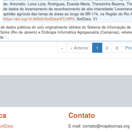
de; Antonello, Loiva Lizia; Rodrigues, Evanda Maria; Therezinha Bezerra, T
de dados do levantamento de reconhecimento de alta intensidade 'Levantame
aptidão agrícola das terras de áreas ao longo da BR-174, na Região do Rio A
https://doi.org/10.60502/SoilData/KTLNPH
, SoilData, V1
de dados públicos do solo originalmente obtidos do Sistema de Informação de S
Solos (Rio de Janeiro) e Embrapa Informática Agropecuária (Campinas), refere
e '...
(Atual)
«
< Anterior
1
2
3
Pró
ca
Contato
SoilData
E-mail: contato@mapbiomas.org