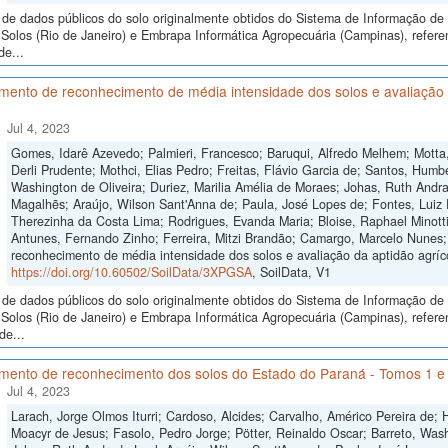
de dados públicos do solo originalmente obtidos do Sistema de Informação de S
Solos (Rio de Janeiro) e Embrapa Informática Agropecuária (Campinas), refer
de...
ento de reconhecimento de média intensidade dos solos e avaliação d
Jul 4, 2023
Gomes, Idarê Azevedo; Palmieri, Francesco; Baruqui, Alfredo Melhem; Motta,
Derli Prudente; Mothci, Elias Pedro; Freitas, Flávio Garcia de; Santos, Humb
Washington de Oliveira; Duriez, Marilia Amélia de Moraes; Johas, Ruth Andra
Magalhẽs; Araújo, Wilson Sant'Anna de; Paula, José Lopes de; Fontes, Luiz E
Therezinha da Costa Lima; Rodrigues, Evanda Maria; Bloise, Raphael Minotti;
Antunes, Fernando Zinho; Ferreira, Mitzi Brandão; Camargo, Marcelo Nunes;
reconhecimento de média intensidade dos solos e avaliação da aptidão agríco
https://doi.org/10.60502/SoilData/3XPGSA
, SoilData, V1
de dados públicos do solo originalmente obtidos do Sistema de Informação de S
Solos (Rio de Janeiro) e Embrapa Informática Agropecuária (Campinas), refe
de...
mento de reconhecimento dos solos do Estado do Paraná - Tomos 1 e
Jul 4, 2023
Larach, Jorge Olmos Iturri; Cardoso, Alcides; Carvalho, Américo Pereira de;
Moacyr de Jesus; Fasolo, Pedro Jorge; Pötter, Reinaldo Oscar; Barreto, Wash