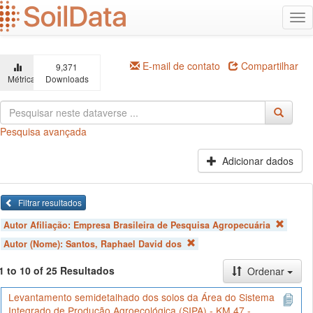
Ir
Alt
para
na
o
conteúdo
principal
E-mail de contato
Compartilhar
9,371
Métricas
Downloads
Pesquisa avançada
Adicionar dados
Filtrar resultados
Autor Afiliação:
Empresa Brasileira de Pesquisa Agropecuária
Autor (Nome):
Santos, Raphael David dos
1 to 10 of 25 Resultados
Ordenar
Levantamento semidetalhado dos solos da Área do Sistema
Integrado de Produção Agroecológica (SIPA) - KM 47 -