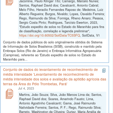
Jacomine, Paulo Klinger Tito; Camargo, Marcelo Nunes;
Santos, Raphael David dos; Cavalcanti, Anionto Cabral;
MeIo Filho, Heraclio Fernandes Raposo de; Medeiros, Luiz
Alberto Regueira; Burgos, Nivaldo; Lopes, Osvaldo Ferreira;
Rego, Raimundo da Silva; Formiga, Rheno Amaro; Pessoa,
Sergio Costa Pinto; Rodrigues, Tarcísio Ewerton, 2023,
"Estudo expedito de solos no Estado do Maranhão para fins
de classificação, correlação e legenda preliminar",
https://doi.org/10.60502/SoilData/TC5SFQ
, SoilData, V1
Conjunto de dados públicos do solo originalmente obtidos do Sistema
de Informação de Solos Brasileiros (SISB), construído e mantido pela
Embrapa Solos (Rio de Janeiro) e Embrapa Informática Agropecuária
(Campinas), referente ao 'Estudo expedito de solos no Estado do
Maranhão para...
Conjunto de dados do levantamento de reconhecimento de
média intensidade 'Levantamento de reconhecimento de
média intensidade dos solos e avaliação da aptidão agrícola das
terras da Área do Pólo Trombetas, Pará'
Jul 4, 2023
Martins, João Souza; Silva, João Marcos Lima da; Santos,
Raphael David dos; Soares, Amarindo Fausto; Lima,
Antonio Agostinho Cavalcanti; Gama, José Raimundo
Natividade Ferreira; Santos, P. F.; Rego, Raimundo Silva;
Barreto, Washington de Oliveira; Duriez, Maria Amélia de