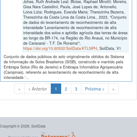
Johas, Ruth Andrade Leal; Bloise, Raphael Minotti; Moreira,
Gisa Nara Castellini; Paula, José Lopes de; Antonello,
Loiva Lizia; Rodrigues, Evanda Maria; Therezinha Bezerra,
Therezinha da Costa Lima da Costa Lima., 2023, "Conjunto
de dados do levantamento de reconhecimento de alta
intensidade 'Levantamento de reconhecimento de alta
intensidade dos solos e aptidão agrícola das terras de áreas
ao longo da BR-174, na Região do Rio Anauá, no Município
de Caracaraí - T.F. De Roraima'",
https://doi.org/10.60502/SoilData/KTLNPH
, SoilData, V1
Conjunto de dados públicos do solo originalmente obtidos do Sistema
de Informação de Solos Brasileiros (SISB), construído e mantido pela
Embrapa Solos (Rio de Janeiro) e Embrapa Informática Agropecuária
(Campinas), referente ao levantamento de reconhecimento de alta
intensidade '...
(Atual)
«
< Anterior
1
2
3
Próxima >
»
Copyright © 2026, SoilData