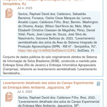
Seropédica, RJ
Jul 4, 2023
Santos, Raphael David dos; Calderano, Sebastião
Barreiros; Fonseca, Osório Oscar Marques da; Lemos,
Aroaldo Lopes; Calderano Filho, Braz; Barreto, Washington
de Oliveira; Araújo, Wilson Sant'Anna de; Melo, Marie
Elisabeth Christine Claessen de Magalhẽs; Pérez, Daniel
Vidal; Paula, José Lopes de; Souza, José Silva de;
Nascimento, Geovane Barbosa do, 2023, "Levantamento
semidetalhado dos solos da Área do Sistema Integrado de
Produção Agroecológica (SIPA) - KM 47 - Seropédica, RJ",
https://doi.org/10.60502/SoilData/U1ZJHU
, SoilData, V1
Conjunto de dados públicos do solo originalmente obtidos do Sistema
de Informação de Solos Brasileiros (SISB), construído e mantido pela
Embrapa Solos (Rio de Janeiro) e Embrapa Informática Agropecuária
(Campinas), referente ao levantamento semidetalhado 'Levantamento
Semidetalha...
Levantamento detalhado dos solos do Campo Experimental
da Embrapa Meio Ambiente, Jaguariúna, SP
Jul 4, 2023
Santos, Raphael David dos; Calderano Filho, Braz, 2023,
"Levantamento detalhado dos solos do Campo Experimental
da Embrapa Meio Ambiente, Jaguariúna, SP",