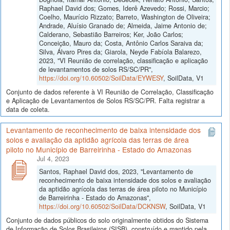
Raphael David dos; Gomes, Iderê Azevedo; Rossi, Marcio;
Coelho, Maurício Rizzato; Barreto, Washington de Oliveira;
Andrade, Aluísio Granado de; Almeida, Jaime Antonio de;
Calderano, Sebastião Barreiros; Ker, João Carlos;
Conceição, Mauro da; Costa, Antônio Carlos Saraiva da;
Silva, Álvaro Pires da; Giarola, Neyde Fabíola Balarezo,
2023, "VI Reunião de correlação, classificação e aplicação
de levantamentos de solos RS/SC/PR",
https://doi.org/10.60502/SoilData/EYWESY
, SoilData, V1
Conjunto de dados referente à VI Reunião de Correlação, Classificação
e Aplicação de Levantamentos de Solos RS/SC/PR. Falta registrar a
data de coleta.
Levantamento de reconhecimento de baixa intensidade dos
solos e avaliação da aptidão agrícola das terras de área
piloto no Município de Barreirinha - Estado do Amazonas
Jul 4, 2023
Santos, Raphael David dos, 2023, "Levantamento de
reconhecimento de baixa intensidade dos solos e avaliação
da aptidão agrícola das terras de área piloto no Município
de Barreirinha - Estado do Amazonas",
https://doi.org/10.60502/SoilData/DCKNSW
, SoilData, V1
Conjunto de dados públicos do solo originalmente obtidos do Sistema
de Informação de Solos Brasileiros (SISB), construído e mantido pela