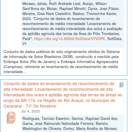
Moraes; Johas, Ruth Andrade Leal; Araújo, Wilson
Sant'Anna de; Bloise, Raphael Minotti; Dynia, José Flávio;
Moreira, Gisa Nara Castellini; Bastos, Therezinha Xavier,
2023, "Conjunto de dados do levantamento de
reconhecimento de média intensidade 'Levantamento de
reconhecimento de média intensidade dos solos e avaliação
da aptidão agrícola das terras da Área do Pólo Trombetas,
Pará'",
https://doi.org/10.60502/SoilData/5YVDPK
, SoilData,
V1
Conjunto de dados públicos do solo originalmente obtidos do Sistema
de Informação de Solos Brasileiros (SISB), construído e mantido pela
Embrapa Solos (Rio de Janeiro) e Embrapa Informática Agropecuária
(Campinas), referente ao levantamento de reconhecimento de média
intensidade...
Conjunto de dados do levantamento de reconhecimento de
alta intensidade 'Levantamento de reconhecimento de alta
intensidade dos solos e aptidão agrícola das terras de áreas ao
longo da BR-174, na Região do Rio Anauá, no Município de
Caracaraí - T.F. De Roraima'
Jul 4, 2023
Rodrigues, Tarcísio Ewerton; Santos, Raphael David dos;
Gama, José Raimundo Natividade Ferreira; Barreto,
Washington de Oliveira; Duriez, Maria Amélia de Moraes;