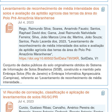
Levantamento de reconhecimento de média intensidade dos
solos e avaliação da aptidão agrícola das terras da área do
Polo Pré-Amazônia Maranhense
Jul 4, 2023
Rego, Raimundo Silva; Soares, Amarindo Fausto; Santos,
Raphael David dos; Gama, José Raimundo Natividade
Ferreira; Silva, João Marcos Lima da; Martins, João Souza;
Santos, Paulo Lacerda dos, 2023, "Levantamento de
reconhecimento de média intensidade dos solos e avaliação
da aptidão agrícola das terras da área do Polo Pré-
Amazônia Maranhense",
https://doi.org/10.60502/SoilData/T8V3KR
, SoilData, V1
Conjunto de dados públicos do solo originalmente obtidos do Sistema
de Informação de Solos Brasileiros (SISB), construído e mantido pela
Embrapa Solos (Rio de Janeiro) e Embrapa Informática Agropecuária
(Campinas), referente ao 'Levantamento de reconhecimento de média
intensidade...
VI Reunião de correlação, classificação e aplicação de
levantamentos de solos RS/SC/PR
Jul 4, 2023
Curcio, Gustavo Ribas; Carvalho, Américo Pereira de;
Bognola, Itamar Antonio; Dedecek, Renato Antonio; Santos,