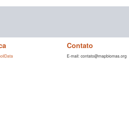
ca
Contato
SoilData
E-mail: contato@mapbiomas.org