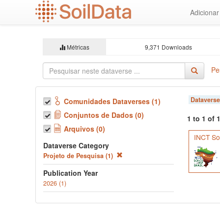
Ir
Adiciona
para
o
conteúdo
principal
Métricas
9,371 Downloads
Pe
Dataverse
Comunidades Dataverses (1)
Conjuntos de Dados (0)
1 to 1 of
Arquivos (0)
INCT Sol
Dataverse Category
Projeto de Pesquisa (1)
Publication Year
2026 (1)