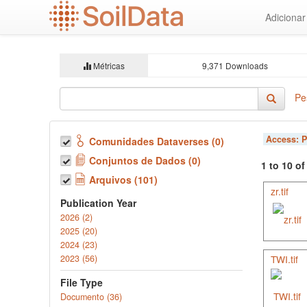
Ir
Adiciona
para
o
conteúdo
principal
Métricas
9,371 Downloads
Pe
Access:
P
Comunidades Dataverses (0)
Conjuntos de Dados (0)
1 to 10 o
Arquivos (101)
zr.tif
Publication Year
2026 (2)
2025 (20)
2024 (23)
2023 (56)
TWI.tif
File Type
Documento (36)