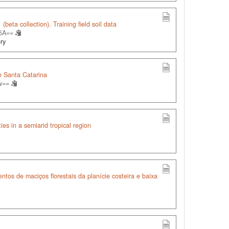
beta collection). Training field soil data
J5A==
ory
e Santa Catarina
w==
ties in a semiarid tropical region
tos de maciços florestais da planície costeira e baixa