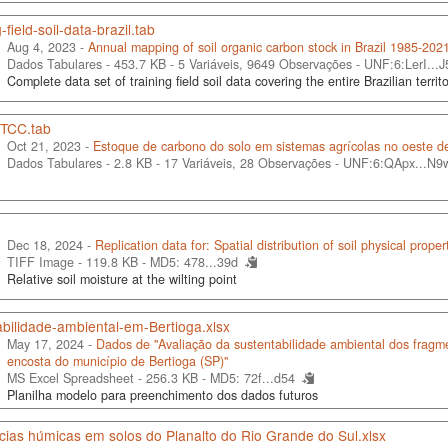
-field-soil-data-brazil.tab
Aug 4, 2023 -
Annual mapping of soil organic carbon stock in Brazil 1985-2021 (
Dados Tabulares - 453.7 KB
- 5 Variáveis, 9649 Observações -
UNF:6:LerI...
Complete data set of training field soil data covering the entire Brazilian territ
 TCC.tab
Oct 21, 2023 -
Estoque de carbono do solo em sistemas agrícolas no oeste d
Dados Tabulares - 2.8 KB
- 17 Variáveis, 28 Observações -
UNF:6:QApx...N9
Dec 18, 2024 -
Replication data for: Spatial distribution of soil physical proper
TIFF Image - 119.8 KB -
MD5: 478...39d
Relative soil moisture at the wilting point
bilidade-ambiental-em-Bertioga.xlsx
May 17, 2024 -
Dados de "Avaliação da sustentabilidade ambiental dos fragmen
encosta do município de Bertioga (SP)"
MS Excel Spreadsheet - 256.3 KB -
MD5: 72f...d54
Planilha modelo para preenchimento dos dados futuros
ias húmicas em solos do Planalto do Rio Grande do Sul.xlsx