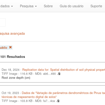
r dados
Pesquisa
Sobre
Guia do usuário
Suporte
squisa avançada
ublic
f 101 Resultados
Dec 18, 2024 -
Replication data for: Spatial distribution of soil physical proper
TIFF Image - 116.6 KB -
MD5: ab6...490
Root zone depth (cm)
Oct 19, 2023 -
Dados de "Variação de parâmetros dendrométricos de Pinus taed
técnicas de mapeamento digital de solos"
TIFF Image - 103.8 KB -
MD5: fa7...4ca