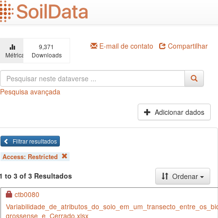
Ir
para
o
conteúdo
principal
E-mail de contato
Compartilhar
9,371
Métricas
Downloads
Pesquisa avançada
Adicionar dados
Filtrar resultados
Access:
Restricted
1 to 3 of 3 Resultados
Ordenar
ctb0080
Variabilidade_de_atributos_do_solo_em_um_transecto_entre_os_b
grossense_e_Cerrado.xlsx