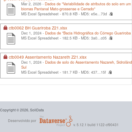
Mar 2, 2026 -
Dados de "Variabilidade de atributos do solo em um 
biomas Pantanal Mato-grossense e Cerrado"
MS Excel Spreadsheet - 870.8 KB -
MD5: e5e...73d
ctb0062 BH Guariroba Z21.xlsx
Dec 1, 2024 -
Dados de "Bacia Hidrográfica do Córrego Guariroba
MS Excel Spreadsheet - 182.5 KB -
MD5: 3a0...c05
ctb0049 Assentamento Nazareth Z21.xlsx
Dec 1, 2024 -
Dados de solo do Assentamento Nazareh, Sidrolând
Sul
MS Excel Spreadsheet - 181.7 KB -
MD5: 437...15f
Copyright © 2026, SoilData
Desenvolvido por
v. 5.12.1 build 1122-cf90431