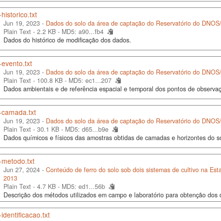
historico.txt
Jun 19, 2023 -
Dados do solo da área de captação do Reservatório do DNO
Plain Text - 2.2 KB -
MD5: a90...fb4
Dados do histórico de modificação dos dados.
evento.txt
Jun 19, 2023 -
Dados do solo da área de captação do Reservatório do DNO
Plain Text - 100.8 KB -
MD5: ec1...207
Dados ambientais e de referência espacial e temporal dos pontos de observa
-camada.txt
Jun 19, 2023 -
Dados do solo da área de captação do Reservatório do DNO
Plain Text - 30.1 KB -
MD5: d65...b9e
Dados químicos e físicos das amostras obtidas de camadas e horizontes do s
-metodo.txt
Jun 27, 2024 -
Conteúdo de ferro do solo sob dois sistemas de cultivo na Es
2013
Plain Text - 4.7 KB -
MD5: ed1...56b
Descrição dos métodos utilizados em campo e laboratório para obtenção dos 
identificacao.txt