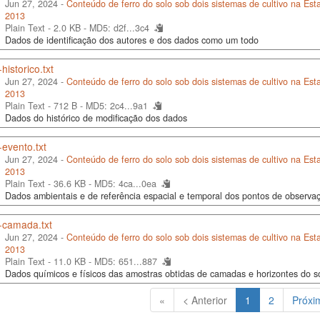
Jun 27, 2024 -
Conteúdo de ferro do solo sob dois sistemas de cultivo na Es
2013
Plain Text - 2.0 KB -
MD5: d2f...3c4
Dados de identificação dos autores e dos dados como um todo
historico.txt
Jun 27, 2024 -
Conteúdo de ferro do solo sob dois sistemas de cultivo na Es
2013
Plain Text - 712 B -
MD5: 2c4...9a1
Dados do histórico de modificação dos dados
evento.txt
Jun 27, 2024 -
Conteúdo de ferro do solo sob dois sistemas de cultivo na Es
2013
Plain Text - 36.6 KB -
MD5: 4ca...0ea
Dados ambientais e de referência espacial e temporal dos pontos de observ
-camada.txt
Jun 27, 2024 -
Conteúdo de ferro do solo sob dois sistemas de cultivo na Es
2013
Plain Text - 11.0 KB -
MD5: 651...887
Dados químicos e físicos das amostras obtidas de camadas e horizontes do s
(Atual)
«
< Anterior
1
2
Próxi