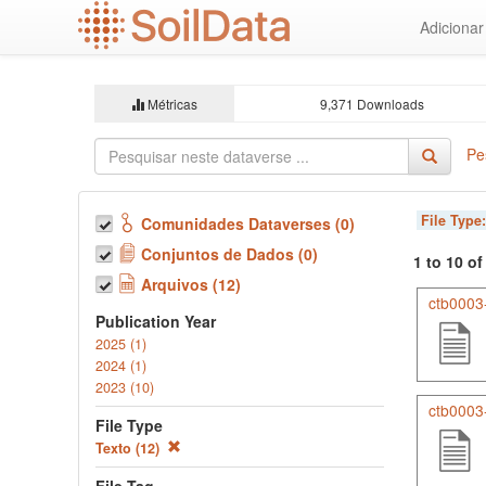
Ir
Adiciona
para
o
conteúdo
principal
Métricas
9,371 Downloads
Pe
File Type
Comunidades Dataverses (0)
Conjuntos de Dados (0)
1 to 10 o
Arquivos (12)
ctb0003
Publication Year
2025 (1)
2024 (1)
2023 (10)
ctb0003-
File Type
Texto (12)