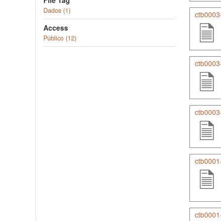
File Tag
Dados (1)
ctb0003-
Access
Público (12)
ctb0003-
ctb0003
ctb0001
ctb0001-