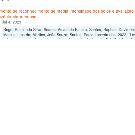
ento de reconhecimento de média intensidade dos solos e avaliação d
zônia Maranhense
Jul 4, 2023
Rego, Raimundo Silva; Soares, Amarindo Fausto; Santos, Raphael David dos
Marcos Lima da; Martins, João Souza; Santos, Paulo Lacerda dos, 2023, "L
solos e avaliação da aptidão agrícola das terras da área do Polo Pré-Amazô
https://doi.org/10.60502/SoilData/T8V3KR
, SoilData, V1
de dados públicos do solo originalmente obtidos do Sistema de Informação de S
Solos (Rio de Janeiro) e Embrapa Informática Agropecuária (Campinas), refer
de...
mento de reconhecimento de média intensidade dos solos da Região d
Jul 4, 2023
Motta, Paulo Emílio Ferreira da; Baruqui, Alfredo Melhem; Santos, Humbert
de média intensidade dos solos da Região do Alto Paranaíba, Minas Gerais"
perfis do solo observados e amostrados, para fins de classificação e mapeame
, oeste do Estado de Minas Gerais. As observações dos perfis foram feitas em
o de dados do levantamento semidetalhado 'Levantamento semidetalh
 - Estado do Rio Grande do Sul'