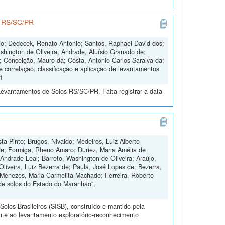
os RS/SC/PR
nio; Dedecek, Renato Antonio; Santos, Raphael David dos;
shington de Oliveira; Andrade, Aluísio Granado de;
s; Conceição, Mauro da; Costa, Antônio Carlos Saraiva da;
e correlação, classificação e aplicação de levantamentos
V1
Levantamentos de Solos RS/SC/PR. Falta registrar a data
ta Pinto; Brugos, Nivaldo; Medeiros, Luiz Alberto
de; Formiga, Rheno Amaro; Duriez, Maria Amélia de
Andrade Leal; Barreto, Washington de Oliveira; Araújo,
Oliveira, Luiz Bezerra de; Paula, José Lopes de; Bezerra,
 Menezes, Maria Carmelita Machado; Ferreira, Roberto
de solos do Estado do Maranhão",
olos Brasileiros (SISB), construído e mantido pela
nte ao levantamento exploratório-reconhecimento