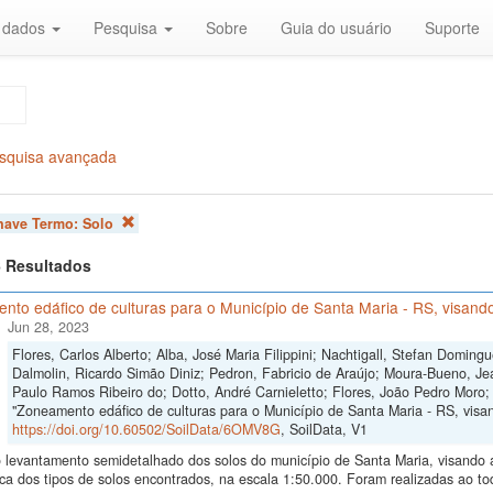
r dados
Pesquisa
Sobre
Guia do usuário
Suporte
squisa avançada
chave Termo:
Solo
 6 Resultados
to edáfico de culturas para o Município de Santa Maria - RS, visando
Jun 28, 2023
Flores, Carlos Alberto; Alba, José Maria Filippini; Nachtigall, Stefan Domi
Dalmolin, Ricardo Simão Diniz; Pedron, Fabricio de Araújo; Moura-Bueno, Je
Paulo Ramos Ribeiro do; Dotto, André Carnieletto; Flores, João Pedro Moro;
"Zoneamento edáfico de culturas para o Município de Santa Maria - RS, visand
https://doi.org/10.60502/SoilData/6OMV8G
, SoilData, V1
levantamento semidetalhado dos solos do município de Santa Maria, visando a i
ica dos tipos de solos encontrados, na escala 1:50.000. Foram realizadas ao 