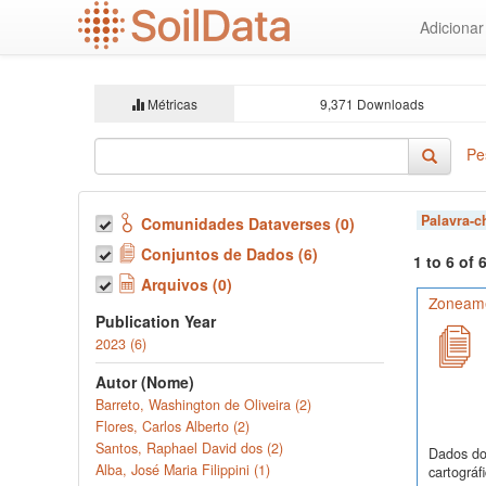
Ir
Adiciona
para
o
conteúdo
principal
Métricas
9,371 Downloads
Pe
Palavra-
Comunidades Dataverses (0)
Conjuntos de Dados (6)
1 to 6 of
Arquivos (0)
Zoneamen
Publication Year
2023 (6)
Autor (Nome)
Barreto, Washington de Oliveira (2)
Flores, Carlos Alberto (2)
Santos, Raphael David dos (2)
Dados do 
Alba, José Maria Filippini (1)
cartográf