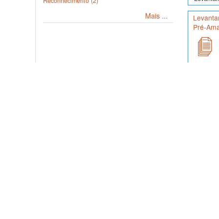
Reconhecimento (2)
Mais ...
Levantam
Pré-Ama
Conjunto 
Embrapa 
intensida
Levanta
Dados de 
Paranaíba
meio...
Conjunt
Palomas