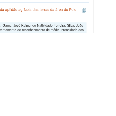
a aptidão agrícola das terras da área do Polo
; Gama, José Raimundo Natividade Ferreira; Silva, João
evantamento de reconhecimento de média intensidade dos
nia Maranhense",
olos Brasileiros (SISB), construído e mantido pela
ente ao 'Levantamento de reconhecimento de média
o Alto Paranaíba, Minas Gerais
o Gonçalves dos, 2023, "Levantamento de reconhecimento
,
https://doi.org/10.60502/SoilData/FCWO4N
, SoilData, V1
nto pedológico na escala 1:250.000, na região do Alto
 cortes de estradas, em pequenas trincheiras ou por
ado de solos - Região da Campanha - Folha