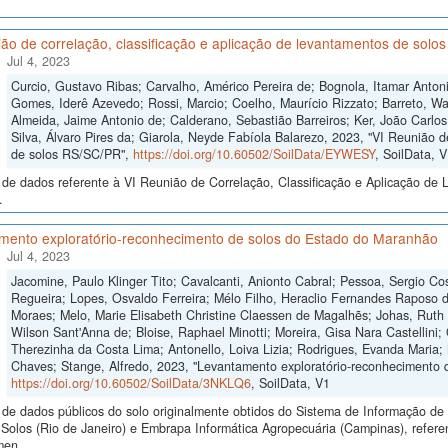
ão de correlação, classificação e aplicação de levantamentos de sol
Jul 4, 2023
Curcio, Gustavo Ribas; Carvalho, Américo Pereira de; Bognola, Itamar Anto
Gomes, Iderê Azevedo; Rossi, Marcio; Coelho, Maurício Rizzato; Barreto, Wa
Almeida, Jaime Antonio de; Calderano, Sebastião Barreiros; Ker, João Carlo
Silva, Álvaro Pires da; Giarola, Neyde Fabíola Balarezo, 2023, "VI Reunião d
de solos RS/SC/PR",
https://doi.org/10.60502/SoilData/EYWESY
, SoilData, 
de dados referente à VI Reunião de Correlação, Classificação e Aplicação de 
.
mento exploratório-reconhecimento de solos do Estado do Maranhão
Jul 4, 2023
Jacomine, Paulo Klinger Tito; Cavalcanti, Anionto Cabral; Pessoa, Sergio Cos
Regueira; Lopes, Osvaldo Ferreira; Mélo Filho, Heraclio Fernandes Raposo 
Moraes; Melo, Marie Elisabeth Christine Claessen de Magalhẽs; Johas, Ruth 
Wilson Sant'Anna de; Bloise, Raphael Minotti; Moreira, Gisa Nara Castellini; 
Therezinha da Costa Lima; Antonello, Loiva Lizia; Rodrigues, Evanda Maria;
Chaves; Stange, Alfredo, 2023, "Levantamento exploratório-reconhecimento 
https://doi.org/10.60502/SoilData/3NKLQ6
, SoilData, V1
de dados públicos do solo originalmente obtidos do Sistema de Informação de S
Solos (Rio de Janeiro) e Embrapa Informática Agropecuária (Campinas), refere
men...