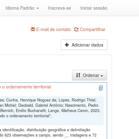
Idioma Padrão
Inscreva-se
Iniciar sessão
E-mail de contato
Compartilhar
Adicionar dados
Ordenar
 o ordenamento territorial
ngues; Cunha, Henrique Noguez da; Lopes, Rodrigo Thiel;
an Michel; Deobald, Gabriel Antônio; Nascimento, Pedro
 Bernich, Emilio Buchanelli; Lange, Matheus Ceron, 2023,
o o ordenamento territorial",
dentificação, distribuição geográfica e delimitação
todo 623 observações a campo, sendo __ tradagens e 72