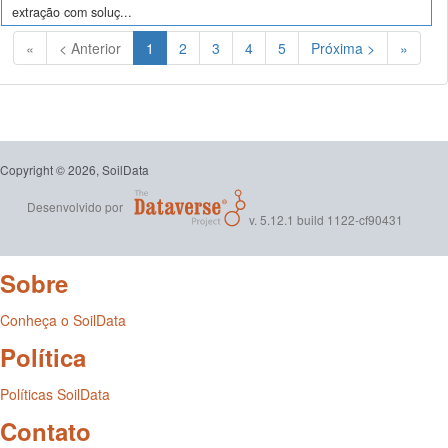
extração com soluç...
(Atual)
«
< Anterior
1
2
3
4
5
Próxima >
»
Copyright © 2026, SoilData
Desenvolvido por
v. 5.12.1 build 1122-cf90431
Sobre
Conheça o SoilData
Política
Políticas SoilData
Contato