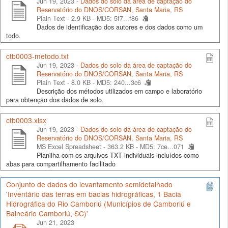
Jun 19, 2023 -
Dados do solo da área de captação do
Reservatório do DNOS/CORSAN, Santa Maria, RS
Plain Text - 2.9 KB -
MD5: 5f7...f86
Dados de identificação dos autores e dos dados como um
todo.
ctb0003-metodo.txt
Jun 19, 2023 -
Dados do solo da área de captação do
Reservatório do DNOS/CORSAN, Santa Maria, RS
Plain Text - 8.0 KB -
MD5: 240...3c6
Descrição dos métodos utilizados em campo e laboratório
para obtenção dos dados de solo.
ctb0003.xlsx
Jun 19, 2023 -
Dados do solo da área de captação do
Reservatório do DNOS/CORSAN, Santa Maria, RS
MS Excel Spreadsheet - 363.2 KB -
MD5: 7ce...071
Planilha com os arquivos TXT individuais incluídos como
abas para compartilhamento facilitado
Conjunto de dados do levantamento semidetalhado
'Inventário das terras em bacias hidrográficas, 1 Bacia
Hidrográfica do Rio Camboriú (Municípios de Camboriú e
Balneário Camboriú, SC)'
Jun 21, 2023