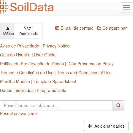
Ir
Alt
para
na
o
conteúdo
principal
E-mail de contato
Compartilhar
9,371
Métricas
Downloads
Aviso de Privacidade | Privacy Notice
Guia do Usuário | User Guide
Política de Preservação de Dados | Data Preservation Policy
Termos e Condições de Uso | Terms and Conditions of Use
Planilha Modelo | Template Spreadsheet
Dados Integrados | Integrated Data
Pesquisa avançada
Adicionar dados