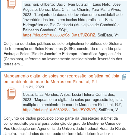
Tassinari, Gilberto; Bacic, Ivan Luiz Zilli; Laus Neto, José
Augusto; Benez, Mara Cristina; Chanin, Yara Maria Alves,
2023, "Conjunto de dados do levantamento semidetalhado
'Inventário das terras em bacias hidrográficas, 1 Bacia
Hidrográfica do Rio Camboriú (Municípios de Camboriú e
Balneário Camboriú, SC)'",
https://doi.org/10.60502/SoilData/PJZGRZ
, SoilData, V1
Conjunto de dados públicos do solo originalmente obtidos do Sistema
de Informação de Solos Brasileiros (SISB), construído e mantido pela
Embrapa Solos (Rio de Janeiro) e Embrapa Informática Agropecuária
(Campinas), referente ao levantamento semidetalhado 'Inventário das
terras em...
Mapeamento digital de solos por regressão logística múltipla
em ambiente de mar de Morros em Pinheiral, RJ
Jun 21, 2023
Costa, Elias Mendes; Anjos, Lúcia Helena Cunha dos,
2023, "Mapeamento digital de solos por regressão logística
múltipla em ambiente de mar de Morros em Pinheiral, RJ",
https://doi.org/10.60502/SoilData/EYKWYV
, SoilData, V1
Conjunto de dados produzido como parte da Dissetação submetida
como requisito parcial para obtenção do grau de Mestre no Curso de
Pós-Graduação em Agronomia da Universidade Federal Rural do Rio de
Janeiro. Inclui dados do conteúdo de ferro total determinado via