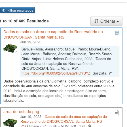
Filtrar resultados
1 to 10 of 409 Resultados
Ordenar
Dados do solo da área de captação do Reservatório do
DNOS/CORSAN, Santa Maria, RS
Jun 19, 2023
Samuel-Rosa, Alessandro; Miguel, Pablo; Moura-Bueno,
Jean Michel; Balbinot, Andrisa; Dalmolin, Ricardo Simão
Diniz; Anjos, Lúcia Helena Cunha dos, 2023, "Dados do
solo da área de captação do Reservatório do
DNOS/CORSAN, Santa Maria, RS",
https://doi.org/10.60502/SoilData/RCYUYZ
, SoilData, V1
Dados observacionais da granulometria, carbono, complexo sortivo e
densidade de 400 amostras de solo (0-20 cm) coletadas entre 2009 e
2012. Inclui a descrição dos locais de amostragem (uso da terra,
classificação do solo, drenagem etc.) e resultados de repetições
laboratoriais.
area-de-estudo.png
Jun 19, 2023 -
Dados do solo da área de captação do
Reservatório do DNOS/CORSAN, Santa Maria, RS
PNG Image - 345.6 KB -
MD5: 7c8...3a3