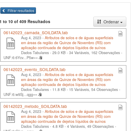
Filtrar resultados
1 to 10 of 409 Resultados
Ordenar
06142023_camada_SOILDATA.tab
Aug 4, 2023 -
Atributos de solos e de águas superficiais
em áreas da região de Quinze de Novembro (RS) com
aplicação continuada de dejetos líquidos de suínos
Dados Tabulares - 29.0 KB
- 34 Variáveis, 162 Observações -
UNF:6:6Ycv...P5w==
06142023_evento_SOILDATA.tab
Aug 4, 2023 -
Atributos de solos e de águas superficiais
em áreas da região de Quinze de Novembro (RS) com
aplicação continuada de dejetos líquidos de suínos
Dados Tabulares - 11.8 KB
- 15 Variáveis, 54 Observações -
UNF:6:w9Sj...qgg==
06142023_metodo_SOILDATA.tab
Aug 4, 2023 -
Atributos de solos e de águas superficiais
em áreas da região de Quinze de Novembro (RS) com
aplicação continuada de dejetos líquidos de suínos
Dados Tabulares - 4.8 KB
- 4 Variáveis, 49 Observações -