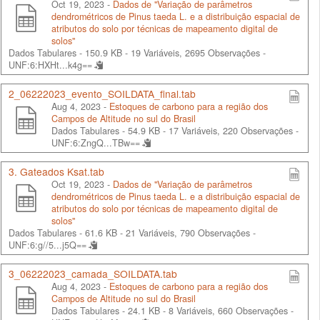
Oct 19, 2023 -
Dados de "Variação de parâmetros
dendrométricos de Pinus taeda L. e a distribuição espacial de
atributos do solo por técnicas de mapeamento digital de
solos"
Dados Tabulares - 150.9 KB
- 19 Variáveis, 2695 Observações -
UNF:6:HXHt...k4g==
2_06222023_evento_SOILDATA_final.tab
Aug 4, 2023 -
Estoques de carbono para a região dos
Campos de Altitude no sul do Brasil
Dados Tabulares - 54.9 KB
- 17 Variáveis, 220 Observações -
UNF:6:ZngQ...TBw==
3. Gateados Ksat.tab
Oct 19, 2023 -
Dados de "Variação de parâmetros
dendrométricos de Pinus taeda L. e a distribuição espacial de
atributos do solo por técnicas de mapeamento digital de
solos"
Dados Tabulares - 61.6 KB
- 21 Variáveis, 790 Observações -
UNF:6:g//5...j5Q==
3_06222023_camada_SOILDATA.tab
Aug 4, 2023 -
Estoques de carbono para a região dos
Campos de Altitude no sul do Brasil
Dados Tabulares - 24.1 KB
- 8 Variáveis, 660 Observações -