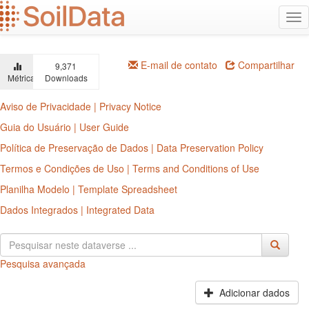
Ir
Alt
para
na
o
conteúdo
principal
E-mail de contato
Compartilhar
9,371
Métricas
Downloads
Aviso de Privacidade | Privacy Notice
Guia do Usuário | User Guide
Política de Preservação de Dados | Data Preservation Policy
Termos e Condições de Uso | Terms and Conditions of Use
Planilha Modelo | Template Spreadsheet
Dados Integrados | Integrated Data
Pesquisa avançada
Adicionar dados