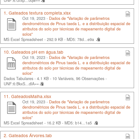
UNF:6:GIxp...oqw==
1. Gateados textura completa.xlsx
Oct 19, 2023 -
Dados de "Variação de parâmetros
dendrométricos de Pinus taeda L. e a distribuição espacial de
atributos do solo por técnicas de mapeamento digital de
solos"
MS Excel Spreadsheet - 292.9 KB -
MD5: 78d...e9a
10. Gateados pH em água.tab
Oct 19, 2023 -
Dados de "Variação de parâmetros
dendrométricos de Pinus taeda L. e a distribuição espacial de
atributos do solo por técnicas de mapeamento digital de
solos"
Dados Tabulares - 4.1 KB
- 10 Variáveis, 96 Observações -
UNF:6:BkxS...dlA==
11. GateadosMalha.xlsx
Oct 19, 2023 -
Dados de "Variação de parâmetros
dendrométricos de Pinus taeda L. e a distribuição espacial de
atributos do solo por técnicas de mapeamento digital de
solos"
MS Excel Spreadsheet - 16.2 KB -
MD5: b14...1a5
2. Gateados Árvores.tab