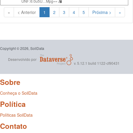
UNF:6:0u5U...Mpg==
(Atual)
«
< Anterior
1
2
3
4
5
Próxima >
»
Copyright © 2026, SoilData
Desenvolvido por
v. 5.12.1 build 1122-cf90431
Sobre
Conheça o SoilData
Política
Políticas SoilData
Contato