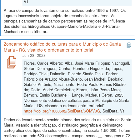
V1
A fase de campo do levantamento se realizou entre 1996 e 1997. Os
lugares inacessíveis foram objeto de reconhecimento aéreo. As
principais campanhas de campo percorreram as regiões de influência
dos sistemas hidrográficos Guaporé-Mamoré-Madeira e Ji-Paraná-
Machado e seus tributár...
Zoneamento edáfico de culturas para o Município de Santa
Maria - RS, visando o ordenamento territorial
Jun 28, 2023
Flores, Carlos Alberto; Alba, José Maria Filippini; Nachtigall,
Stefan Domingues; Cunha, Henrique Noguez da; Lopes,
Rodrigo Thiel; Dalmolin, Ricardo Simão Diniz; Pedron,
Fabricio de Araújo; Moura-Bueno, Jean Michel; Deobald,
Gabriel Antônio; Nascimento, Pedro Paulo Ramos Ribeiro
do; Dotto, André Carnieletto; Flores, João Pedro Moro;
Bernich, Emilio Buchanelli; Lange, Matheus Ceron, 2023,
"Zoneamento edáfico de culturas para o Município de Santa
Maria - RS, visando o ordenamento territorial",
https://doi.org/10.60502/SoilData/6OMV8G
, SoilData, V1
Dados do levantamento semidetalhado dos solos do município de Santa
Maria, visando a identificação, distribuição geográfica e delimitação
cartográfica dos tipos de solos encontrados, na escala 1:50.000. Foram
realizadas ao todo 623 observações a campo, sendo __ tradagens e 72