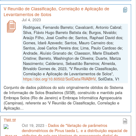
V Reunião de Classificação, Correlação e Aplicação de
Levantamentos de Solos
Jul 4, 2023
Rodrigues, Fernando Barreto; Cavalcanti, Antonio Cabral;
Silva, Flávio Hugo Barreto Batista da; Burgos, Nivaldo;
Araújo Filho, José Coelho de; Santos, Raphael David dos;
Gomes, Idarê Azevedo; Santos, Mauro Carneiro dos;
Santos, José Carlos Pereira dos; Lima, Paulo Cardoso de;
Andrade, Aluísio Granato de; Claesson, Marie Elisabeth
Cristine; Barreto, Washington de Oliveira; Duarte, Mariza
Nascimento; Calderano, Sebastião Barreiros; Almeida,
Brivaldo Gomes de, 2023, "V Reunião de Classificação,
Correlação e Aplicação de Levantamentos de Solos",
https://doi.org/10.60502/SoilData/RVABHV
, SoilData, V1
Conjunto de dados públicos do solo originalmente obtidos do Sistema
de Informação de Solos Brasileiros (SISB), construído e mantido pela
Embrapa Solos (Rio de Janeiro) e Embrapa Informática Agropecuária
(Campinas), referente ao 'V Reunião de Classificação, Correlação e
Aplicação...
TWI.tif
Oct 19, 2023 -
Dados de "Variação de parâmetros
dendrométricos de Pinus taeda L. e a distribuição espacial de
atributos do solo por técnicas de mapeamento digital de