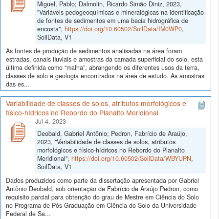
Miguel, Pablo; Dalmolin, Ricardo Simão Diniz, 2023,
"Variáveis pedogeoquímicas e mineralógicas na identificação
de fontes de sedimentos em uma bacia hidrográfica de
encosta",
https://doi.org/10.60502/SoilData/IM0WP0
,
SoilData, V1
As fontes de produção de sedimentos analisadas na área foram
estradas, canais fluviais e amostras da camada superficial do solo, esta
última definida como “malha”, abrangendo os diferentes usos da terra,
classes de solo e geologia encontrados na área de estudo. As amostras
das es...
Variabilidade de classes de solos, atributos morfológicos e
físico-hídricos no Rebordo do Planalto Meridional
Jul 4, 2023
Deobald, Gabriel Antônio; Pedron, Fabrício de Araújo,
2023, "Variabilidade de classes de solos, atributos
morfológicos e físico-hídricos no Rebordo do Planalto
Meridional",
https://doi.org/10.60502/SoilData/WBYUPN
,
SoilData, V1
Dados produzidos como parte da dissertação apresentada por Gabriel
Antônio Deobald, sob orientação de Fabrício de Araújo Pedron, como
requisito parcial para obtenção do grau de Mestre em Ciência do Solo
no Programa de Pós-Graduação em Ciência do Solo da Universidade
Federal de Sa...