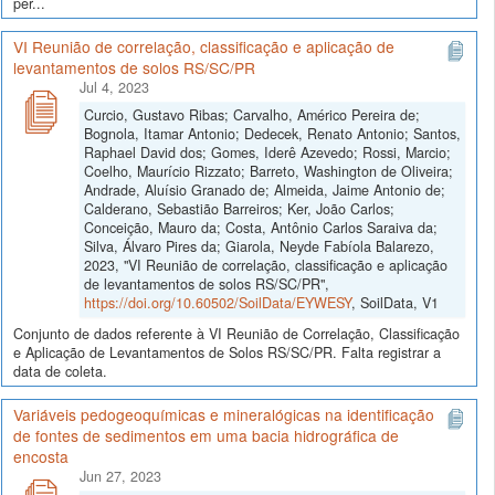
per...
VI Reunião de correlação, classificação e aplicação de
levantamentos de solos RS/SC/PR
Jul 4, 2023
Curcio, Gustavo Ribas; Carvalho, Américo Pereira de;
Bognola, Itamar Antonio; Dedecek, Renato Antonio; Santos,
Raphael David dos; Gomes, Iderê Azevedo; Rossi, Marcio;
Coelho, Maurício Rizzato; Barreto, Washington de Oliveira;
Andrade, Aluísio Granado de; Almeida, Jaime Antonio de;
Calderano, Sebastião Barreiros; Ker, João Carlos;
Conceição, Mauro da; Costa, Antônio Carlos Saraiva da;
Silva, Álvaro Pires da; Giarola, Neyde Fabíola Balarezo,
2023, "VI Reunião de correlação, classificação e aplicação
de levantamentos de solos RS/SC/PR",
https://doi.org/10.60502/SoilData/EYWESY
, SoilData, V1
Conjunto de dados referente à VI Reunião de Correlação, Classificação
e Aplicação de Levantamentos de Solos RS/SC/PR. Falta registrar a
data de coleta.
Variáveis pedogeoquímicas e mineralógicas na identificação
de fontes de sedimentos em uma bacia hidrográfica de
encosta
Jun 27, 2023