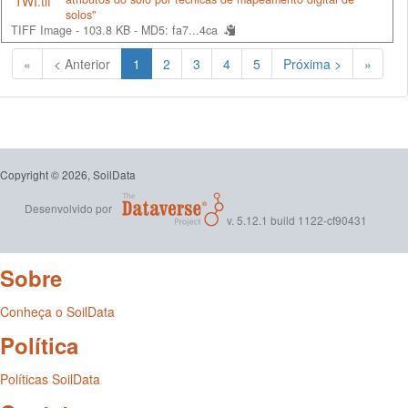
solos"
TIFF Image - 103.8 KB -
MD5: fa7...4ca
(Atual)
«
< Anterior
1
2
3
4
5
Próxima >
»
Copyright © 2026, SoilData
Desenvolvido por
v. 5.12.1 build 1122-cf90431
Sobre
Conheça o SoilData
Política
Políticas SoilData