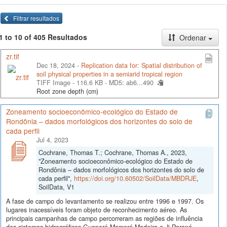
Filtrar resultados
1 to 10 of 405 Resultados
Ordenar
zr.tif
Dec 18, 2024 -
Replication data for: Spatial distribution of
soil physical properties in a semiarid tropical region
TIFF Image - 116.6 KB -
MD5: ab6...490
Root zone depth (cm)
Zoneamento socioeconômico-ecológico do Estado de
Rondônia – dados morfológicos dos horizontes do solo de
cada perfil
Jul 4, 2023
Cochrane, Thomas T.; Cochrane, Thomas A., 2023,
"Zoneamento socioeconômico-ecológico do Estado de
Rondônia – dados morfológicos dos horizontes do solo de
cada perfil",
https://doi.org/10.60502/SoilData/MBDRJE
,
SoilData, V1
A fase de campo do levantamento se realizou entre 1996 e 1997. Os
lugares inacessíveis foram objeto de reconhecimento aéreo. As
principais campanhas de campo percorreram as regiões de influência
dos sistemas hidrográficos Guaporé-Mamoré-Madeira e Ji-Paraná-