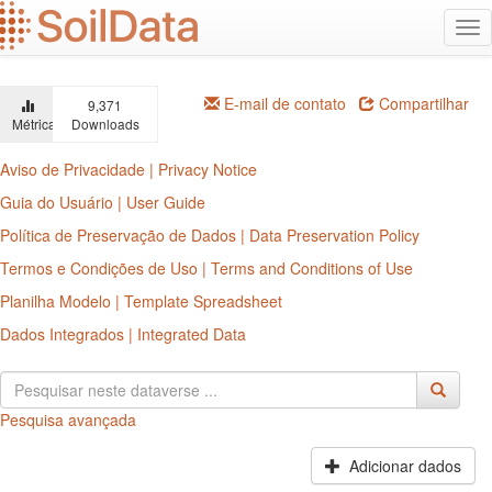
Ir
Alt
para
na
o
conteúdo
principal
E-mail de contato
Compartilhar
9,371
Métricas
Downloads
Aviso de Privacidade | Privacy Notice
Guia do Usuário | User Guide
Política de Preservação de Dados | Data Preservation Policy
Termos e Condições de Uso | Terms and Conditions of Use
Planilha Modelo | Template Spreadsheet
Dados Integrados | Integrated Data
Pesquisa avançada
Adicionar dados