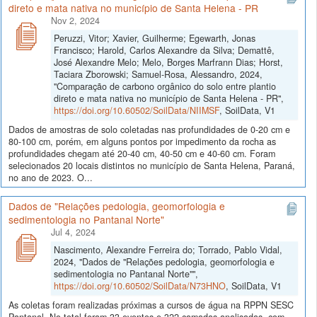
direto e mata nativa no município de Santa Helena - PR
Nov 2, 2024
Peruzzi, Vitor; Xavier, Guilherme; Egewarth, Jonas
Francisco; Harold, Carlos Alexandre da Silva; Demattê,
José Alexandre Melo; Melo, Borges Marfrann Dias; Horst,
Taciara Zborowski; Samuel-Rosa, Alessandro, 2024,
"Comparação de carbono orgânico do solo entre plantio
direto e mata nativa no município de Santa Helena - PR",
https://doi.org/10.60502/SoilData/NIIMSF
, SoilData, V1
Dados de amostras de solo coletadas nas profundidades de 0-20 cm e
80-100 cm, porém, em alguns pontos por impedimento da rocha as
profundidades chegam até 20-40 cm, 40-50 cm e 40-60 cm. Foram
selecionados 20 locais distintos no município de Santa Helena, Paraná,
no ano de 2023. O...
Dados de "Relações pedologia, geomorfologia e
sedimentologia no Pantanal Norte"
Jul 4, 2024
Nascimento, Alexandre Ferreira do; Torrado, Pablo Vidal,
2024, "Dados de "Relações pedologia, geomorfologia e
sedimentologia no Pantanal Norte"",
https://doi.org/10.60502/SoilData/N73HNO
, SoilData, V1
As coletas foram realizadas próximas a cursos de água na RPPN SESC