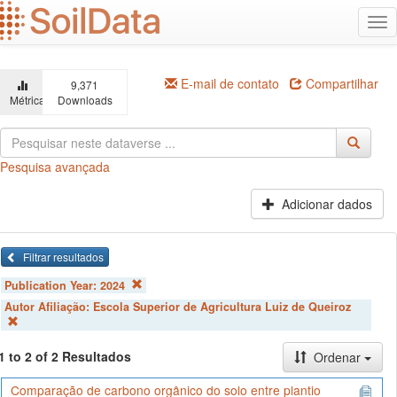
Ir
Alt
para
na
o
conteúdo
principal
E-mail de contato
Compartilhar
9,371
Métricas
Downloads
Pesquisa avançada
Adicionar dados
Filtrar resultados
Publication Year:
2024
Autor Afiliação:
Escola Superior de Agricultura Luiz de Queiroz
1 to 2 of 2 Resultados
Ordenar
Comparação de carbono orgânico do solo entre plantio