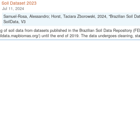
n Soil Dataset 2023
Jul 11, 2024
Samuel-Rosa, Alessandro; Horst, Taciara Zborowski, 2024, "Brazilian Soil Da
SoilData, V3
g of soil data from datasets published in the Brazilian Soil Data Repository (F
oildata.mapbiomas.org/) until the end of 2019. The data undergoes cleaning, st