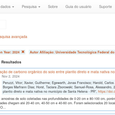
r dados
Pesquisa
Sobre
Guia do usuário
Suporte
squisa avançada
on Year:
2024
Autor Afiliação:
Universidade Tecnológica Federal do
 2 Resultados
ão de carbono orgânico do solo entre plantio direto e mata nativa n
Nov 2, 2024
Peruzzi, Vitor; Xavier, Guilherme; Egewarth, Jonas Francisco; Harold, Carlo
Borges Marfrann Dias; Horst, Taciara Zborowski; Samuel-Rosa, Alessandro, 
plantio direto e mata nativa no município de Santa Helena - PR",
https://doi
 amostras de solo coletadas nas profundidades de 0-20 cm e 80-100 cm, poré
dades chegam até 20-40 cm, 40-50 cm e 40-60 cm. Foram selecionados 20 locais
O...