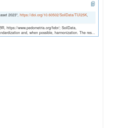
taset 2023",
https://doi.org/10.60502/SoilData/TUI25K
,
EBR, https://www.pedometria.org/febr/; SoilData,
andardization and, when possible, harmonization. The res...