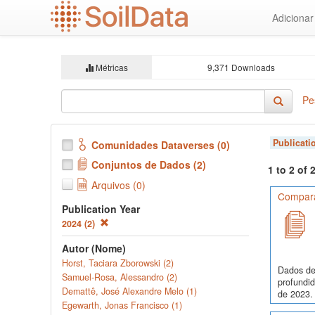
Ir
Adiciona
para
o
conteúdo
principal
Métricas
9,371 Downloads
Pe
Publicati
Comunidades Dataverses (0)
Conjuntos de Dados (2)
1 to 2 of
Arquivos (0)
Comparaç
Publication Year
2024 (2)
Autor (Nome)
Horst, Taciara Zborowski (2)
Dados de
Samuel-Rosa, Alessandro (2)
profundi
Demattê, José Alexandre Melo (1)
de 2023. 
Egewarth, Jonas Francisco (1)