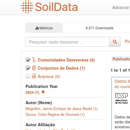
Ir
Adiciona
para
o
conteúdo
principal
Métricas
9,371 Downloads
Pe
Publicati
Comunidades Dataverses (0)
Conjuntos de Dados (1)
1 to 1 of
Arquivos (0)
Dados de
Publication Year
do munic
2024 (1)
Autor (Nome)
Mogollón, Jaime Enrique de Jesus Badel (1)
Souza, Celia Regina de Gouveia (1)
Dados de
estão dis
Autor Afiliação
amostras 