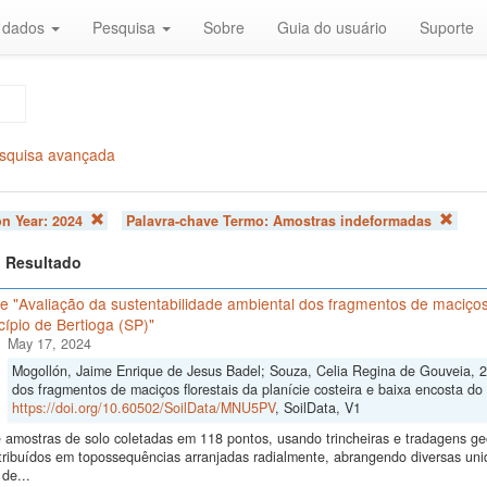
r dados
Pesquisa
Sobre
Guia do usuário
Suporte
squisa avançada
on Year:
2024
Palavra-chave Termo:
Amostras indeformadas
 1 Resultado
 "Avaliação da sustentabilidade ambiental dos fragmentos de maciços f
ípio de Bertioga (SP)"
May 17, 2024
Mogollón, Jaime Enrique de Jesus Badel; Souza, Celia Regina de Gouveia, 2
dos fragmentos de maciços florestais da planície costeira e baixa encosta do 
https://doi.org/10.60502/SoilData/MNU5PV
, SoilData, V1
 amostras de solo coletadas em 118 pontos, usando trincheiras e tradagens 
tribuídos em topossequências arranjadas radialmente, abrangendo diversas un
de...