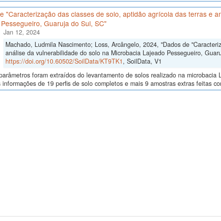
 "Caracterização das classes de solo, aptidão agrícola das terras e an
 Pessegueiro, Guaruja do Sul, SC"
Jan 12, 2024
Machado, Ludmila Nascimento; Loss, Arcângelo, 2024, "Dados de "Caracteriza
análise da vulnerabilidade do solo na Microbacia Lajeado Pessegueiro, Guaru
https://doi.org/10.60502/SoilData/KT9TK1
, SoilData, V1
arâmetros foram extraídos do levantamento de solos realizado na microbacia L
 informações de 19 perfis de solo completos e mais 9 amostras extras feitas co