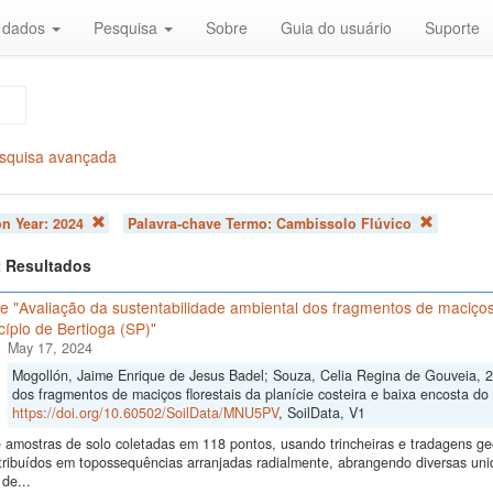
r dados
Pesquisa
Sobre
Guia do usuário
Suporte
squisa avançada
on Year:
2024
Palavra-chave Termo:
Cambissolo Flúvico
 2 Resultados
 "Avaliação da sustentabilidade ambiental dos fragmentos de maciços f
ípio de Bertioga (SP)"
May 17, 2024
Mogollón, Jaime Enrique de Jesus Badel; Souza, Celia Regina de Gouveia, 2
dos fragmentos de maciços florestais da planície costeira e baixa encosta do 
https://doi.org/10.60502/SoilData/MNU5PV
, SoilData, V1
 amostras de solo coletadas em 118 pontos, usando trincheiras e tradagens 
tribuídos em topossequências arranjadas radialmente, abrangendo diversas un
de...