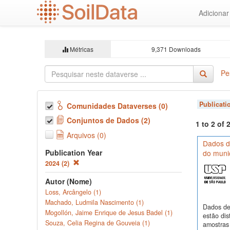
Ir
Adiciona
para
o
conteúdo
principal
Métricas
9,371 Downloads
Pe
Publicati
Comunidades Dataverses (0)
Conjuntos de Dados (2)
1 to 2 of
Arquivos (0)
Dados de
Publication Year
do munic
2024 (2)
Autor (Nome)
Loss, Arcângelo (1)
Machado, Ludmila Nascimento (1)
Dados de
Mogollón, Jaime Enrique de Jesus Badel (1)
estão dis
Souza, Celia Regina de Gouveia (1)
amostras 