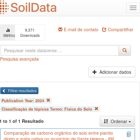
Ir
Alt
para
na
o
conteúdo
principal
E-mail de contato
Compartilhar
9,371
Métricas
Downloads
Pesquisa avançada
Adicionar dados
Filtrar resultados
Publication Year:
2024
Classificação de tópicos Termo:
Física do Solo
1 to 1 of 1 Resultado
Ordenar
Comparação de carbono orgânico do solo entre plantio
direto e mata nativa no município de Santa Helena - PR