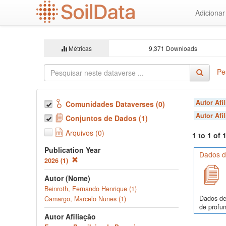
Ir
Adiciona
para
o
conteúdo
principal
Métricas
9,371 Downloads
Pe
Autor Afi
Comunidades Dataverses (0)
Autor Afi
Conjuntos de Dados (1)
Arquivos (0)
1 to 1 of
Publication Year
Dados de
2026 (1)
Autor (Nome)
Beinroth, Fernando Henrique (1)
Dados de
Camargo, Marcelo Nunes (1)
de profun
Autor Afiliação