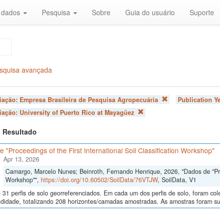
r dados
Pesquisa
Sobre
Guia do usuário
Suporte
squisa avançada
liação:
Empresa Brasileira de Pesquisa Agropecuária
Publication Y
liação:
University of Puerto Rico at Mayagüez
 1 Resultado
 "Proceedings of the First International Soil Classification Workshop"
Apr 13, 2026
Camargo, Marcelo Nunes; Beinroth, Fernando Henrique, 2026, "Dados de "Proce
Workshop"",
https://doi.org/10.60502/SoilData/76VTJW
, SoilData, V1
 31 perfis de solo georreferenciados. Em cada um dos perfis de solo, foram c
didade, totalizando 208 horizontes/camadas amostradas. As amostras foram sub