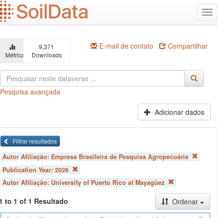
Ir
Alt
para
na
o
conteúdo
principal
E-mail de contato
Compartilhar
9,371
Métricas
Downloads
Pesquisa avançada
Adicionar dados
Filtrar resultados
Autor Afiliação:
Empresa Brasileira de Pesquisa Agropecuária
Publication Year:
2026
Autor Afiliação:
University of Puerto Rico at Mayagüez
1 to 1 of 1 Resultado
Ordenar